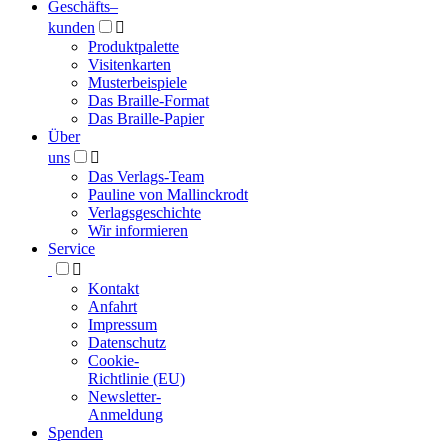
Geschäfts­
–
kunden

Produktpalette
Visitenkarten
Musterbeispiele
Das Braille-Format
Das Braille-Papier
Über
uns

Das Verlags-Team
Pauline von Mallinckrodt
Verlagsgeschichte
Wir informieren
Service

Kontakt
Anfahrt
Impressum
Datenschutz
Cookie-
Richtlinie (EU)
Newsletter-
Anmeldung
Spenden