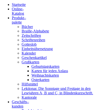
Startseite
Online-
Blindenschrift-
Katalog
Produkt
–
Verlag
palette
Bücher
und
Braille-Alphabete
Zeitschriften
-
Schriftenreihen
Gotteslob
Druckerei
Einheitsübersetzung
Kalender
gGmbH
Geschenkartikel
Grußkarten
Geburtstagskarten
Pauline
Karten für jeden Anlass
von
Weihnachtskarten
Mallinckrodt
Osterkarten
Hilfsmittel
Lektionar. Die Sonntage und Festtage in den
Lesejahren A, B und C, in Blindenkurzschrift.
Kantorale
Geschäfts­
–
kunden