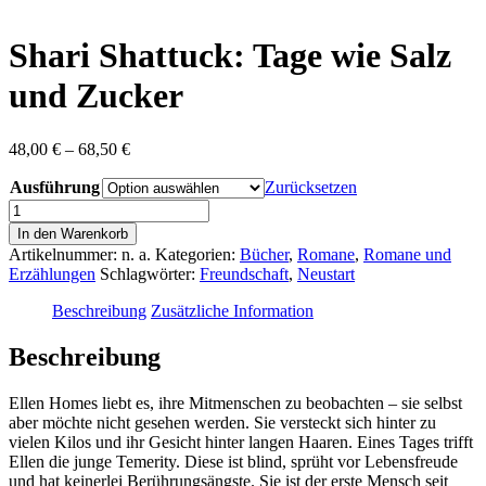
content
Shari Shattuck: Tage wie Salz
und Zucker
Preisspanne:
48,00
€
–
68,50
€
48,00 €
Ausführung
bis
Zurücksetzen
68,50 €
Shari
Shattuck:
In den Warenkorb
Tage
Artikelnummer:
n. a.
Kategorien:
Bücher
,
Romane
,
Romane und
wie
Erzählungen
Schlagwörter:
Freundschaft
,
Neustart
Salz
und
Beschreibung
Zusätzliche Information
Zucker
Menge
Beschreibung
Ellen Homes liebt es, ihre Mitmenschen zu beobachten – sie selbst
aber möchte nicht gesehen werden. Sie versteckt sich hinter zu
vielen Kilos und ihr Gesicht hinter langen Haaren. Eines Tages trifft
Ellen die junge Temerity. Diese ist blind, sprüht vor Lebensfreude
und hat keinerlei Berührungsängste. Sie ist der erste Mensch seit