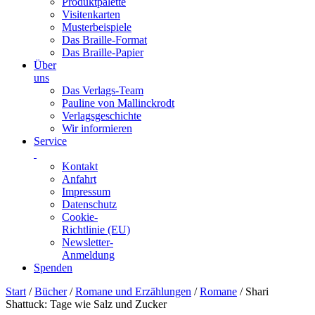
Produktpalette
Visitenkarten
Musterbeispiele
Das Braille-Format
Das Braille-Papier
Über
uns
Das Verlags-Team
Pauline von Mallinckrodt
Verlagsgeschichte
Wir informieren
Service
Kontakt
Anfahrt
Impressum
Datenschutz
Cookie-
Richtlinie (EU)
Newsletter-
Anmeldung
Spenden
Skip
Start
/
Bücher
/
Romane und Erzählungen
/
Romane
/ Shari
to
Shattuck: Tage wie Salz und Zucker