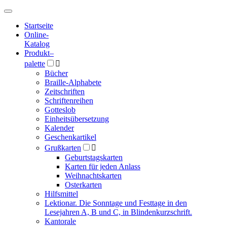
Hauptmenü
Hauptmenü
Startseite
Online-
Katalog
Produkt
–
palette

Bücher
Braille-Alphabete
Zeitschriften
Schriftenreihen
Gotteslob
Einheitsübersetzung
Kalender
Geschenkartikel
Grußkarten

Geburtstagskarten
Karten für jeden Anlass
Weihnachtskarten
Osterkarten
Hilfsmittel
Lektionar. Die Sonntage und Festtage in den
Lesejahren A, B und C, in Blindenkurzschrift.
Kantorale