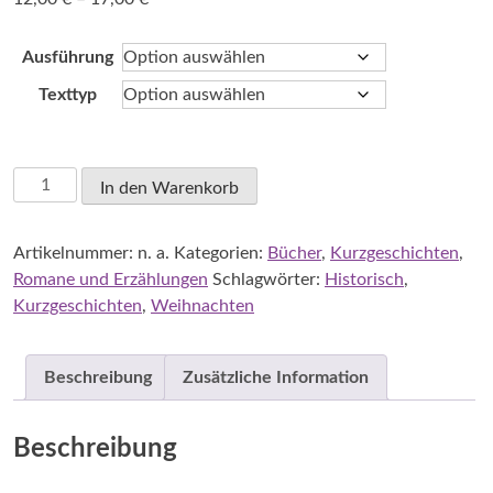
12,00 €
bis
Ausführung
17,00 €
Texttyp
Scriba,
In den Warenkorb
Rose-
Marie:
Artikelnummer:
n. a.
Kategorien:
Bücher
,
Kurzgeschichten
,
WunderWendeWeihnachten
Romane und Erzählungen
Schlagwörter:
Historisch
,
-
Kurzgeschichten
,
Weihnachten
Distanz
und
Zuwendung
Beschreibung
Zusätzliche Information
Menge
Beschreibung