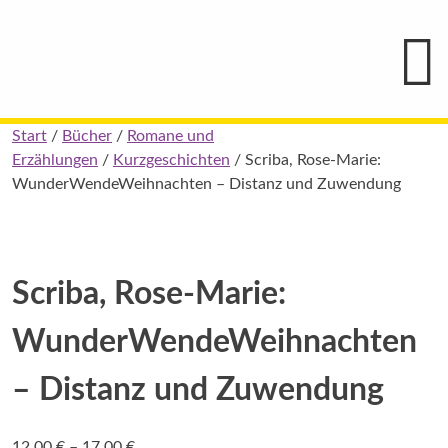
Hauptmenü
Blindenschrift-
Verlag
und
-
Druckerei
gGmbH
Skip
Start
/
Bücher
/
Romane und
Pauline
to
Erzählungen
/
Kurzgeschichten
/ Scriba, Rose-Marie:
von
Mallinckrodt
content
WunderWendeWeihnachten – Distanz und Zuwendung
Scriba, Rose-Marie:
WunderWendeWeihnachten
– Distanz und Zuwendung
Preisspanne:
12,00
€
–
17,00
€