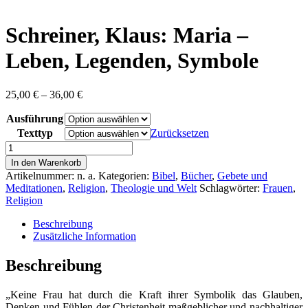
content
Schreiner, Klaus: Maria –
Leben, Legenden, Symbole
Preisspanne:
25,00
€
–
36,00
€
25,00 €
Ausführung
bis
36,00 €
Texttyp
Zurücksetzen
Schreiner,
Klaus:
In den Warenkorb
Maria
Artikelnummer:
n. a.
Kategorien:
Bibel
,
Bücher
,
Gebete und
-
Meditationen
,
Religion
,
Theologie und Welt
Schlagwörter:
Frauen
,
Leben,
Religion
Legenden,
Symbole
Beschreibung
Menge
Zusätzliche Information
Beschreibung
„Keine Frau hat durch die Kraft ihrer Symbolik das Glauben,
Denken und Fühlen der Christenheit maßgeblicher und nachhaltiger