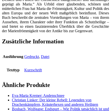
geprägt als Maria.“ Als Urbild einer glaubenden, schönen und
mütterlichen Frau hat Maria die Frömmigkeit, Kultur und Politik des
alten Europa und der neuen Welt maßgeblich beeinflusst. Dieses
Buch beschreibt die zentralen Vorstellungen von Maria – von ihrem
Aussehen, ihrem Charakter oder ihrer Funktion als Schutzheilige –
und bietet so einen faszinierenden Überblick über die Geschichte
der Marienfrömmigkeit von der Antike bis zur Gegenwart.
Zusätzliche Information
Ausführung
Gedruckt
,
Datei
Texttyp
Kurzschrift
Ähnliche Produkte
Eva-Maria Kremer: Andenschnee
Christian Linker: Der kleine Rebell: Legenden von
Drachenkämpfern, Kräuterhexen und anderen Heiligen
Bosbach, Wolfgang: Endspurt – Wie Politik tatsächlich ist und