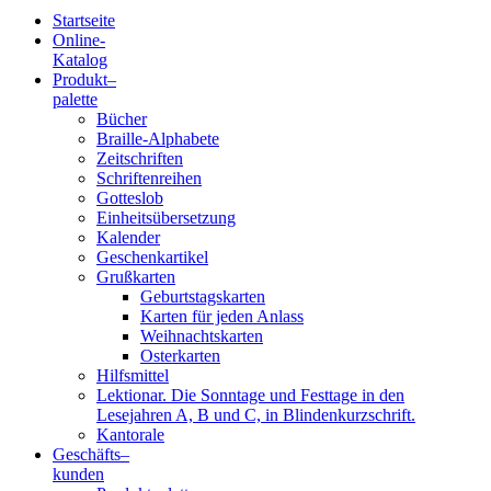
Startseite
Online-
Blindenschrift-
Katalog
Produkt
–
Verlag
palette
Bücher
und
Braille-Alphabete
Zeitschriften
-
Schriftenreihen
Gotteslob
Druckerei
Einheitsübersetzung
Kalender
gGmbH
Geschenkartikel
Grußkarten
Geburtstagskarten
Pauline
Karten für jeden Anlass
von
Weihnachtskarten
Mallinckrodt
Osterkarten
Hilfsmittel
Lektionar. Die Sonntage und Festtage in den
Lesejahren A, B und C, in Blindenkurzschrift.
Kantorale
Geschäfts­
–
kunden