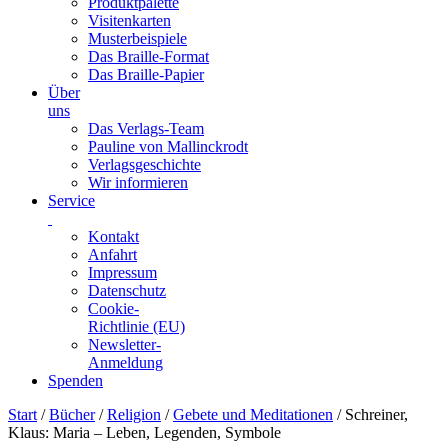
Produktpalette
Visitenkarten
Musterbeispiele
Das Braille-Format
Das Braille-Papier
Über
uns
Das Verlags-Team
Pauline von Mallinckrodt
Verlagsgeschichte
Wir informieren
Service
Kontakt
Anfahrt
Impressum
Datenschutz
Cookie-
Richtlinie (EU)
Newsletter-
Anmeldung
Spenden
Skip
Start
/
Bücher
/
Religion
/
Gebete und Meditationen
/ Schreiner,
to
Klaus: Maria – Leben, Legenden, Symbole