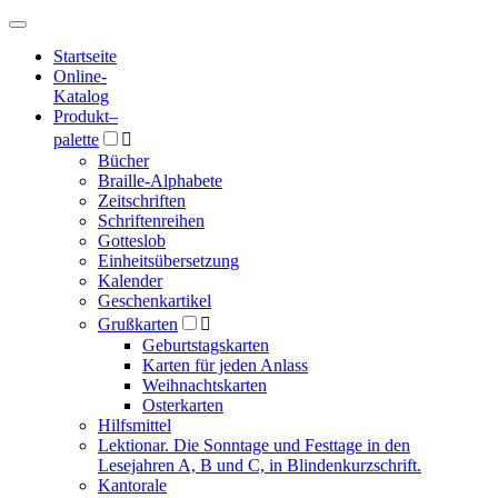
Hauptmenü
Hauptmenü
Startseite
Online-
Katalog
Produkt
–
palette

Bücher
Braille-Alphabete
Zeitschriften
Schriftenreihen
Gotteslob
Einheitsübersetzung
Kalender
Geschenkartikel
Grußkarten

Geburtstagskarten
Karten für jeden Anlass
Weihnachtskarten
Osterkarten
Hilfsmittel
Lektionar. Die Sonntage und Festtage in den
Lesejahren A, B und C, in Blindenkurzschrift.
Kantorale