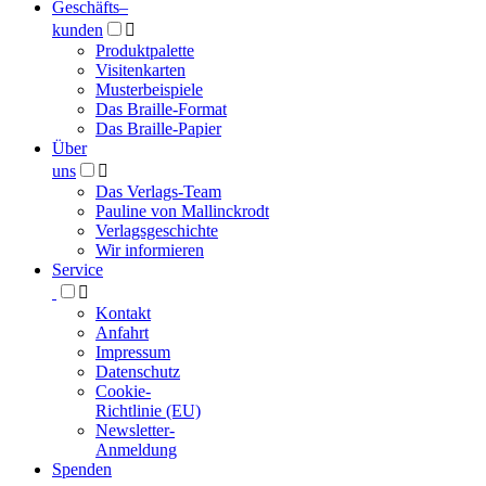
Geschäfts­
–
kunden

Produktpalette
Visitenkarten
Musterbeispiele
Das Braille-Format
Das Braille-Papier
Über
uns

Das Verlags-Team
Pauline von Mallinckrodt
Verlagsgeschichte
Wir informieren
Service

Kontakt
Anfahrt
Impressum
Datenschutz
Cookie-
Richtlinie (EU)
Newsletter-
Anmeldung
Spenden