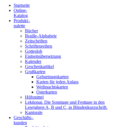
Startseite
Online-
Blindenschrift-
Katalog
Produkt
–
Verlag
palette
Bücher
und
Braille-Alphabete
Zeitschriften
-
Schriftenreihen
Gotteslob
Druckerei
Einheitsübersetzung
Kalender
gGmbH
Geschenkartikel
Grußkarten
Geburtstagskarten
Pauline
Karten für jeden Anlass
von
Weihnachtskarten
Mallinckrodt
Osterkarten
Hilfsmittel
Lektionar. Die Sonntage und Festtage in den
Lesejahren A, B und C, in Blindenkurzschrift.
Kantorale
Geschäfts­
–
kunden