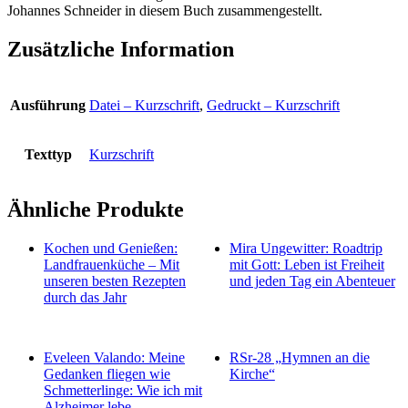
Johannes Schneider in diesem Buch zusammengestellt.
Zusätzliche Information
Ausführung
Datei – Kurzschrift
,
Gedruckt – Kurzschrift
Texttyp
Kurzschrift
Ähnliche Produkte
Kochen und Genießen:
Mira Ungewitter: Roadtrip
Landfrauenküche – Mit
mit Gott: Leben ist Freiheit
unseren besten Rezepten
und jeden Tag ein Abenteuer
durch das Jahr
Eveleen Valando: Meine
RSr-28 „Hymnen an die
Gedanken fliegen wie
Kirche“
Schmetterlinge: Wie ich mit
Alzheimer lebe