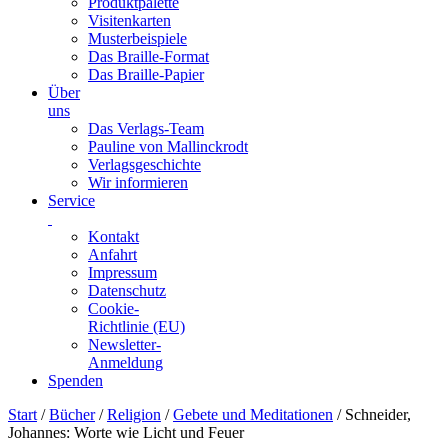
Produktpalette
Visitenkarten
Musterbeispiele
Das Braille-Format
Das Braille-Papier
Über
uns
Das Verlags-Team
Pauline von Mallinckrodt
Verlagsgeschichte
Wir informieren
Service
Kontakt
Anfahrt
Impressum
Datenschutz
Cookie-
Richtlinie (EU)
Newsletter-
Anmeldung
Spenden
Skip
Start
/
Bücher
/
Religion
/
Gebete und Meditationen
/ Schneider,
to
Johannes: Worte wie Licht und Feuer