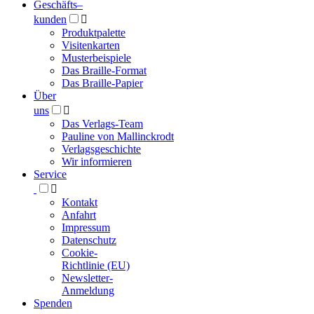
Geschäfts­
–
kunden

Produktpalette
Visitenkarten
Musterbeispiele
Das Braille-Format
Das Braille-Papier
Über
uns

Das Verlags-Team
Pauline von Mallinckrodt
Verlagsgeschichte
Wir informieren
Service

Kontakt
Anfahrt
Impressum
Datenschutz
Cookie-
Richtlinie (EU)
Newsletter-
Anmeldung
Spenden