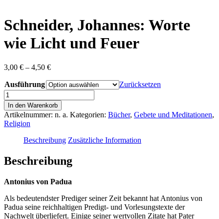
content
Schneider, Johannes: Worte
wie Licht und Feuer
Preisspanne:
3,00
€
–
4,50
€
3,00 €
Ausführung
bis
Zurücksetzen
4,50 €
Schneider,
Johannes:
In den Warenkorb
Worte
Artikelnummer:
n. a.
Kategorien:
Bücher
,
Gebete und Meditationen
,
wie
Religion
Licht
und
Beschreibung
Zusätzliche Information
Feuer
Menge
Beschreibung
Antonius von Padua
Als bedeutendster Prediger seiner Zeit bekannt hat Antonius von
Padua seine reichhaltigen Predigt- und Vorlesungstexte der
Nachwelt überliefert. Einige seiner wertvollen Zitate hat Pater