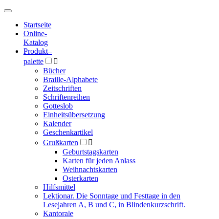
Hauptmenü
Hauptmenü
Startseite
Online-
Katalog
Produkt
–
palette

Bücher
Braille-Alphabete
Zeitschriften
Schriftenreihen
Gotteslob
Einheitsübersetzung
Kalender
Geschenkartikel
Grußkarten

Geburtstagskarten
Karten für jeden Anlass
Weihnachtskarten
Osterkarten
Hilfsmittel
Lektionar. Die Sonntage und Festtage in den
Lesejahren A, B und C, in Blindenkurzschrift.
Kantorale