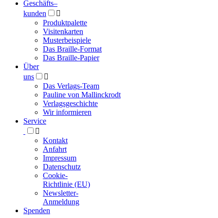
Geschäfts­
–
kunden

Produktpalette
Visitenkarten
Musterbeispiele
Das Braille-Format
Das Braille-Papier
Über
uns

Das Verlags-Team
Pauline von Mallinckrodt
Verlagsgeschichte
Wir informieren
Service

Kontakt
Anfahrt
Impressum
Datenschutz
Cookie-
Richtlinie (EU)
Newsletter-
Anmeldung
Spenden