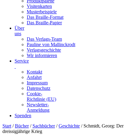
Produktpalette
Visitenkarten
Musterbeispiele
Das Braille-Format
Das Braille-Papier
Über
uns
Das Verlags-Team
Pauline von Mallinckrodt
Verlagsgeschichte
Wir informieren
Service
Kontakt
Anfahrt
Impressum
Datenschutz
Cookie-
Richtlinie (EU)
Newsletter-
Anmeldung
Spenden
Skip
Start
/
Bücher
/
Sachbücher
/
Geschichte
/ Schmidt, Georg: Der
to
dreissigjährige Krieg