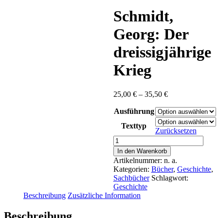
content
Schmidt,
Georg: Der
dreissigjährige
Krieg
Preisspanne:
25,00
€
–
35,50
€
25,00 €
Ausführung
bis
35,50 €
Texttyp
Zurücksetzen
Schmidt,
Georg:
In den Warenkorb
Der
Artikelnummer:
n. a.
dreissigjährige
Kategorien:
Bücher
,
Geschichte
,
Krieg
Sachbücher
Schlagwort:
Menge
Geschichte
Beschreibung
Zusätzliche Information
Beschreibung