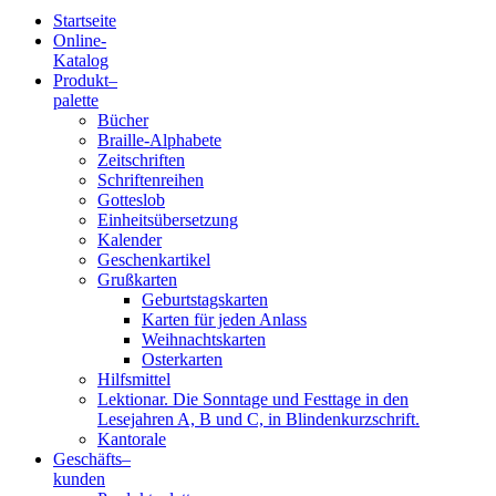
Startseite
Online-
Blindenschrift-
Katalog
Produkt
–
Verlag
palette
Bücher
und
Braille-Alphabete
Zeitschriften
-
Schriftenreihen
Gotteslob
Druckerei
Einheitsübersetzung
Kalender
gGmbH
Geschenkartikel
Grußkarten
Geburtstagskarten
Pauline
Karten für jeden Anlass
von
Weihnachtskarten
Mallinckrodt
Osterkarten
Hilfsmittel
Lektionar. Die Sonntage und Festtage in den
Lesejahren A, B und C, in Blindenkurzschrift.
Kantorale
Geschäfts­
–
kunden