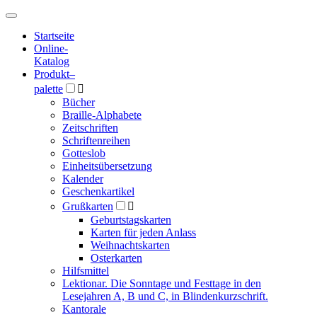
Hauptmenü
Hauptmenü
Startseite
Online-
Katalog
Produkt
–
palette

Bücher
Braille-Alphabete
Zeitschriften
Schriftenreihen
Gotteslob
Einheitsübersetzung
Kalender
Geschenkartikel
Grußkarten

Geburtstagskarten
Karten für jeden Anlass
Weihnachtskarten
Osterkarten
Hilfsmittel
Lektionar. Die Sonntage und Festtage in den
Lesejahren A, B und C, in Blindenkurzschrift.
Kantorale