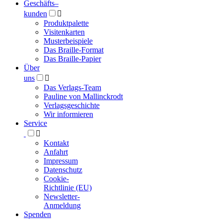
Geschäfts­
–
kunden

Produktpalette
Visitenkarten
Musterbeispiele
Das Braille-Format
Das Braille-Papier
Über
uns

Das Verlags-Team
Pauline von Mallinckrodt
Verlagsgeschichte
Wir informieren
Service

Kontakt
Anfahrt
Impressum
Datenschutz
Cookie-
Richtlinie (EU)
Newsletter-
Anmeldung
Spenden