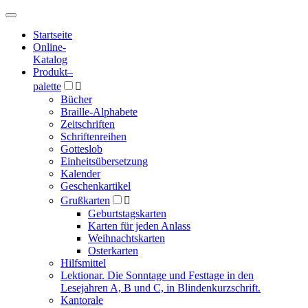
Hauptmenü
Hauptmenü
Startseite
Online-
Katalog
Produkt
–
palette

Bücher
Braille-Alphabete
Zeitschriften
Schriftenreihen
Gotteslob
Einheitsübersetzung
Kalender
Geschenkartikel
Grußkarten

Geburtstagskarten
Karten für jeden Anlass
Weihnachtskarten
Osterkarten
Hilfsmittel
Lektionar. Die Sonntage und Festtage in den
Lesejahren A, B und C, in Blindenkurzschrift.
Kantorale