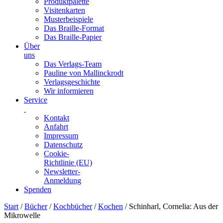
Produktpalette
Visitenkarten
Musterbeispiele
Das Braille-Format
Das Braille-Papier
Über
uns
Das Verlags-Team
Pauline von Mallinckrodt
Verlagsgeschichte
Wir informieren
Service
Kontakt
Anfahrt
Impressum
Datenschutz
Cookie-
Richtlinie (EU)
Newsletter-
Anmeldung
Spenden
Skip
Start
/
Bücher
/
Kochbücher
/
Kochen
/ Schinharl, Cornelia: Aus der
to
Mikrowelle