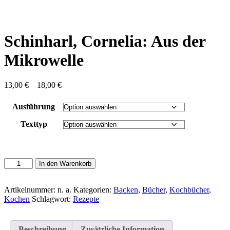
content
Schinharl, Cornelia: Aus der
Mikrowelle
Preisspanne:
13,00
€
–
18,00
€
13,00 €
bis
Ausführung
18,00 €
Texttyp
Schinharl,
In den Warenkorb
Cornelia:
Aus
der
Artikelnummer:
n. a.
Kategorien:
Backen
,
Bücher
,
Kochbücher
,
Mikrowelle
Kochen
Schlagwort:
Rezepte
Menge
Beschreibung
Zusätzliche Information