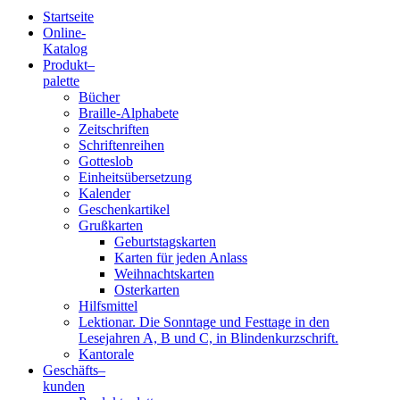
Startseite
Online-
Blindenschrift-
Katalog
Produkt
–
Verlag
palette
Bücher
und
Braille-Alphabete
Zeitschriften
-
Schriftenreihen
Gotteslob
Druckerei
Einheitsübersetzung
Kalender
gGmbH
Geschenkartikel
Grußkarten
Geburtstagskarten
Pauline
Karten für jeden Anlass
von
Weihnachtskarten
Mallinckrodt
Osterkarten
Hilfsmittel
Lektionar. Die Sonntage und Festtage in den
Lesejahren A, B und C, in Blindenkurzschrift.
Kantorale
Geschäfts­
–
kunden