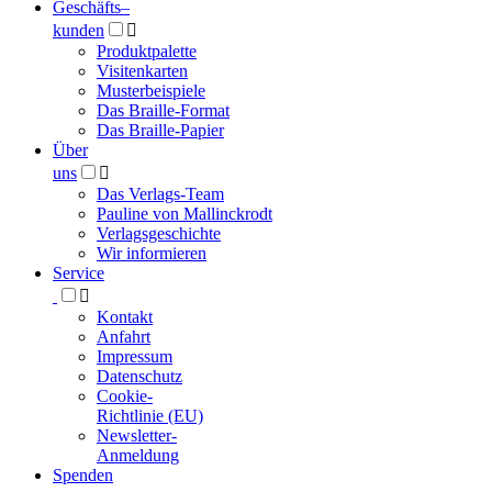
Geschäfts­
–
kunden

Produktpalette
Visitenkarten
Musterbeispiele
Das Braille-Format
Das Braille-Papier
Über
uns

Das Verlags-Team
Pauline von Mallinckrodt
Verlagsgeschichte
Wir informieren
Service

Kontakt
Anfahrt
Impressum
Datenschutz
Cookie-
Richtlinie (EU)
Newsletter-
Anmeldung
Spenden