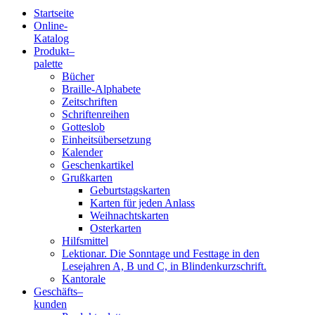
Startseite
Online-
Blindenschrift-
Katalog
Produkt
–
Verlag
palette
Bücher
und
Braille-Alphabete
Zeitschriften
-
Schriftenreihen
Gotteslob
Druckerei
Einheitsübersetzung
Kalender
gGmbH
Geschenkartikel
Grußkarten
Geburtstagskarten
Pauline
Karten für jeden Anlass
von
Weihnachtskarten
Mallinckrodt
Osterkarten
Hilfsmittel
Lektionar. Die Sonntage und Festtage in den
Lesejahren A, B und C, in Blindenkurzschrift.
Kantorale
Geschäfts­
–
kunden