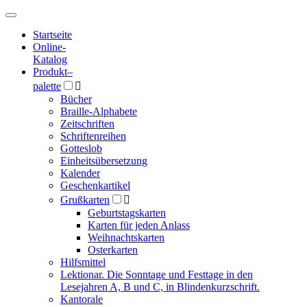
Hauptmenü
Hauptmenü
Startseite
Online-
Katalog
Produkt
–
palette

Bücher
Braille-Alphabete
Zeitschriften
Schriftenreihen
Gotteslob
Einheitsübersetzung
Kalender
Geschenkartikel
Grußkarten

Geburtstagskarten
Karten für jeden Anlass
Weihnachtskarten
Osterkarten
Hilfsmittel
Lektionar. Die Sonntage und Festtage in den
Lesejahren A, B und C, in Blindenkurzschrift.
Kantorale