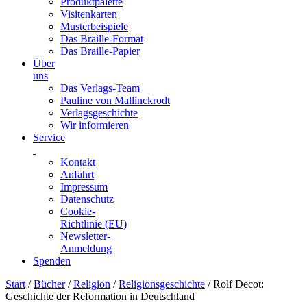
Produktpalette
Visitenkarten
Musterbeispiele
Das Braille-Format
Das Braille-Papier
Über
uns
Das Verlags-Team
Pauline von Mallinckrodt
Verlagsgeschichte
Wir informieren
Service
Kontakt
Anfahrt
Impressum
Datenschutz
Cookie-
Richtlinie (EU)
Newsletter-
Anmeldung
Spenden
Skip
Start
/
Bücher
/
Religion
/
Religionsgeschichte
/ Rolf Decot:
to
Geschichte der Reformation in Deutschland