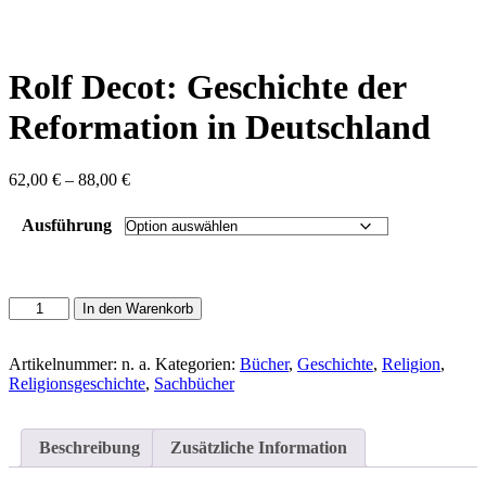
content
Rolf Decot: Geschichte der
Reformation in Deutschland
Preisspanne:
62,00
€
–
88,00
€
62,00 €
bis
Ausführung
88,00 €
Rolf
In den Warenkorb
Decot:
Geschichte
der
Artikelnummer:
n. a.
Kategorien:
Bücher
,
Geschichte
,
Religion
,
Reformation
Religionsgeschichte
,
Sachbücher
in
Deutschland
Menge
Beschreibung
Zusätzliche Information