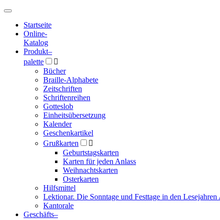
Hauptmenü
Hauptmenü
Startseite
Online-
Katalog
Produkt
–
palette

Bücher
Braille-Alphabete
Zeitschriften
Schriftenreihen
Gotteslob
Einheitsübersetzung
Kalender
Geschenkartikel
Grußkarten

Geburtstagskarten
Karten für jeden Anlass
Weihnachtskarten
Osterkarten
Hilfsmittel
Lektionar. Die Sonntage und Festtage in den Lesejahren 
Kantorale
Geschäfts­
–