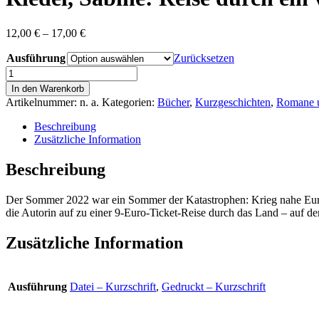
Preisspanne:
12,00
€
–
17,00
€
12,00 €
Ausführung
bis
Zurücksetzen
17,00 €
Riedel,
Sabine:
In den Warenkorb
Reise
Artikelnummer:
n. a.
Kategorien:
Bücher
,
Kurzgeschichten
,
Romane u
durch
ein
Beschreibung
verstörtes
Zusätzliche Information
Land
Menge
Beschreibung
Der Sommer 2022 war ein Sommer der Katastrophen: Krieg nahe Eur
die Autorin auf zu einer 9-Euro-Ticket-Reise durch das Land – auf
Zusätzliche Information
Ausführung
Datei – Kurzschrift
,
Gedruckt – Kurzschrift