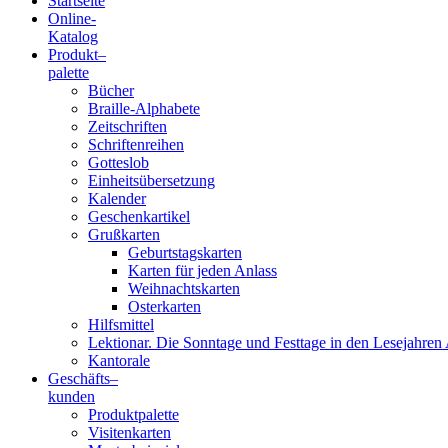
Startseite
Online-
Blindenschrift-
Katalog
Produkt
–
Verlag
palette
Bücher
und
Braille-Alphabete
Zeitschriften
-
Schriftenreihen
Gotteslob
Druckerei
Einheitsübersetzung
Kalender
gGmbH
Geschenkartikel
Grußkarten
Geburtstagskarten
Pauline
Karten für jeden Anlass
von
Weihnachtskarten
Mallinckrodt
Osterkarten
Hilfsmittel
Lektionar. Die Sonntage und Festtage in den Lesejahren 
Kantorale
Geschäfts­
–
kunden
Produktpalette
Visitenkarten