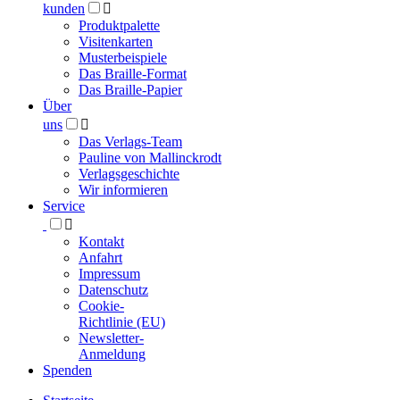
kunden

Produktpalette
Visitenkarten
Musterbeispiele
Das Braille-Format
Das Braille-Papier
Über
uns

Das Verlags-Team
Pauline von Mallinckrodt
Verlagsgeschichte
Wir informieren
Service

Kontakt
Anfahrt
Impressum
Datenschutz
Cookie-
Richtlinie (EU)
Newsletter-
Anmeldung
Spenden