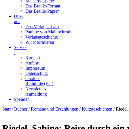
Musterbeispiele
Das Braille-Format
Das Braille-Papier
Über
uns
Das Verlags-Team
Pauline von Mallinckrodt
Verlagsgeschichte
Wir informieren
Service
Kontakt
Anfahrt
Impressum
Datenschutz
Cookie-
Richtlinie (EU)
Newsletter-
Anmeldung
Spenden
Skip
Start
/
Bücher
/
Romane und Erzählungen
/
Kurzgeschichten
/ Riedel,
to
content
Riedel, Sabine: Reise durch ein