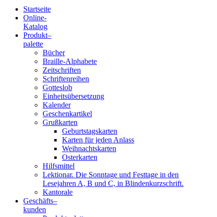
Startseite
Online-
Blindenschrift-
Katalog
Produkt
–
Verlag
palette
Bücher
und
Braille-Alphabete
Zeitschriften
-
Schriftenreihen
Gotteslob
Druckerei
Einheitsübersetzung
Kalender
gGmbH
Geschenkartikel
Grußkarten
Geburtstagskarten
Pauline
Karten für jeden Anlass
von
Weihnachtskarten
Mallinckrodt
Osterkarten
Hilfsmittel
Lektionar. Die Sonntage und Festtage in den
Lesejahren A, B und C, in Blindenkurzschrift.
Kantorale
Geschäfts­
–
kunden