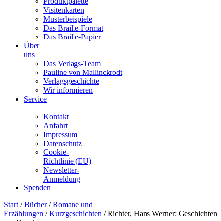
Produktpalette
Visitenkarten
Musterbeispiele
Das Braille-Format
Das Braille-Papier
Über
uns
Das Verlags-Team
Pauline von Mallinckrodt
Verlagsgeschichte
Wir informieren
Service
Kontakt
Anfahrt
Impressum
Datenschutz
Cookie-
Richtlinie (EU)
Newsletter-
Anmeldung
Spenden
Skip
Start
/
Bücher
/
Romane und
to
Erzählungen
/
Kurzgeschichten
/ Richter, Hans Werner: Geschichten