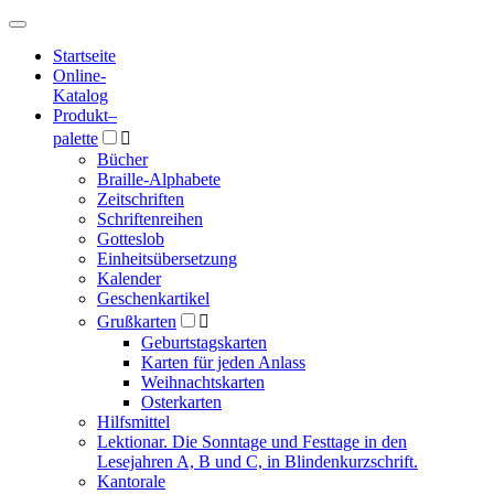
Hauptmenü
Hauptmenü
Startseite
Online-
Katalog
Produkt
–
palette

Bücher
Braille-Alphabete
Zeitschriften
Schriftenreihen
Gotteslob
Einheitsübersetzung
Kalender
Geschenkartikel
Grußkarten

Geburtstagskarten
Karten für jeden Anlass
Weihnachtskarten
Osterkarten
Hilfsmittel
Lektionar. Die Sonntage und Festtage in den
Lesejahren A, B und C, in Blindenkurzschrift.
Kantorale