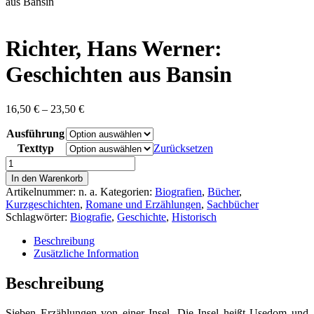
content
aus Bansin
Richter, Hans Werner:
Geschichten aus Bansin
Preisspanne:
16,50
€
–
23,50
€
16,50 €
Ausführung
bis
23,50 €
Texttyp
Zurücksetzen
Richter,
Hans
In den Warenkorb
Werner:
Artikelnummer:
n. a.
Kategorien:
Biografien
,
Bücher
,
Geschichten
Kurzgeschichten
,
Romane und Erzählungen
,
Sachbücher
aus
Schlagwörter:
Biografie
,
Geschichte
,
Historisch
Bansin
Menge
Beschreibung
Zusätzliche Information
Beschreibung
Sieben Erzählungen von einer Insel. Die Insel heißt Usedom und