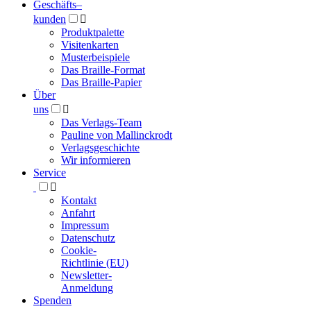
Geschäfts­
–
kunden

Produktpalette
Visitenkarten
Musterbeispiele
Das Braille-Format
Das Braille-Papier
Über
uns

Das Verlags-Team
Pauline von Mallinckrodt
Verlagsgeschichte
Wir informieren
Service

Kontakt
Anfahrt
Impressum
Datenschutz
Cookie-
Richtlinie (EU)
Newsletter-
Anmeldung
Spenden