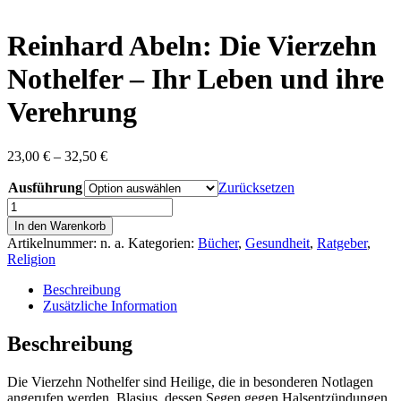
content
Reinhard Abeln: Die Vierzehn
Nothelfer – Ihr Leben und ihre
Verehrung
Preisspanne:
23,00
€
–
32,50
€
23,00 €
Ausführung
bis
Zurücksetzen
32,50 €
Reinhard
Abeln:
In den Warenkorb
Die
Artikelnummer:
n. a.
Kategorien:
Bücher
,
Gesundheit
,
Ratgeber
,
Vierzehn
Religion
Nothelfer
-
Beschreibung
Ihr
Zusätzliche Information
Leben
und
Beschreibung
ihre
Verehrung
Die Vierzehn Nothelfer sind Heilige, die in besonderen Notlagen
Menge
angerufen werden. Blasius, dessen Segen gegen Halsentzündungen