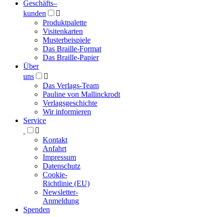
Geschäfts­
–
kunden

Produktpalette
Visitenkarten
Musterbeispiele
Das Braille-Format
Das Braille-Papier
Über
uns

Das Verlags-Team
Pauline von Mallinckrodt
Verlagsgeschichte
Wir informieren
Service

Kontakt
Anfahrt
Impressum
Datenschutz
Cookie-
Richtlinie (EU)
Newsletter-
Anmeldung
Spenden