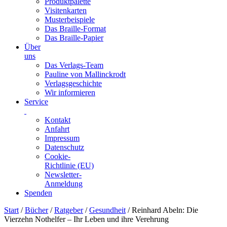
Produktpalette
Visitenkarten
Musterbeispiele
Das Braille-Format
Das Braille-Papier
Über
uns
Das Verlags-Team
Pauline von Mallinckrodt
Verlagsgeschichte
Wir informieren
Service
Kontakt
Anfahrt
Impressum
Datenschutz
Cookie-
Richtlinie (EU)
Newsletter-
Anmeldung
Spenden
Skip
Start
/
Bücher
/
Ratgeber
/
Gesundheit
/ Reinhard Abeln: Die
to
Vierzehn Nothelfer – Ihr Leben und ihre Verehrung