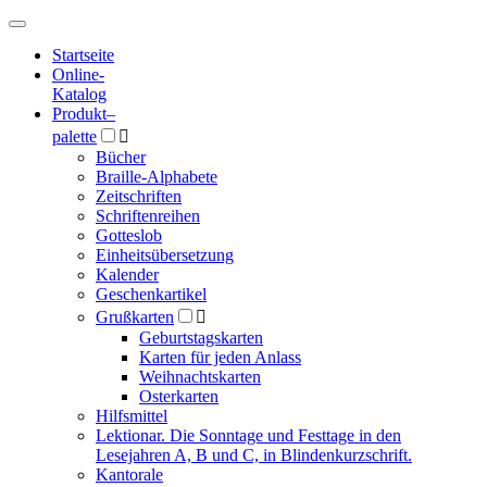
Hauptmenü
Hauptmenü
Startseite
Online-
Katalog
Produkt
–
palette

Bücher
Braille-Alphabete
Zeitschriften
Schriftenreihen
Gotteslob
Einheitsübersetzung
Kalender
Geschenkartikel
Grußkarten

Geburtstagskarten
Karten für jeden Anlass
Weihnachtskarten
Osterkarten
Hilfsmittel
Lektionar. Die Sonntage und Festtage in den
Lesejahren A, B und C, in Blindenkurzschrift.
Kantorale