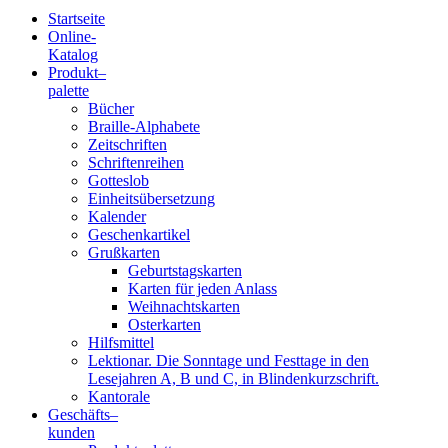
Startseite
Online-
Blindenschrift-
Katalog
Produkt
–
Verlag
palette
Bücher
und
Braille-Alphabete
Zeitschriften
-
Schriftenreihen
Gotteslob
Druckerei
Einheitsübersetzung
Kalender
gGmbH
Geschenkartikel
Grußkarten
Geburtstagskarten
Pauline
Karten für jeden Anlass
von
Weihnachtskarten
Mallinckrodt
Osterkarten
Hilfsmittel
Lektionar. Die Sonntage und Festtage in den
Lesejahren A, B und C, in Blindenkurzschrift.
Kantorale
Geschäfts­
–
kunden