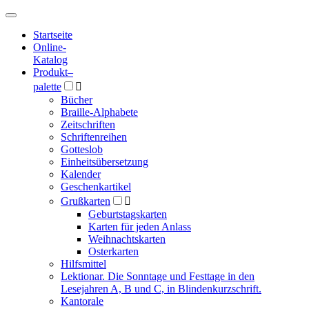
Hauptmenü
Hauptmenü
Startseite
Online-
Katalog
Produkt
–
palette

Bücher
Braille-Alphabete
Zeitschriften
Schriftenreihen
Gotteslob
Einheitsübersetzung
Kalender
Geschenkartikel
Grußkarten

Geburtstagskarten
Karten für jeden Anlass
Weihnachtskarten
Osterkarten
Hilfsmittel
Lektionar. Die Sonntage und Festtage in den
Lesejahren A, B und C, in Blindenkurzschrift.
Kantorale