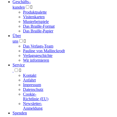
Geschäfts­
–
kunden

Produktpalette
Visitenkarten
Musterbeispiele
Das Braille-Format
Das Braille-Papier
Über
uns

Das Verlags-Team
Pauline von Mallinckrodt
Verlagsgeschichte
Wir informieren
Service

Kontakt
Anfahrt
Impressum
Datenschutz
Cookie-
Richtlinie (EU)
Newsletter-
Anmeldung
Spenden