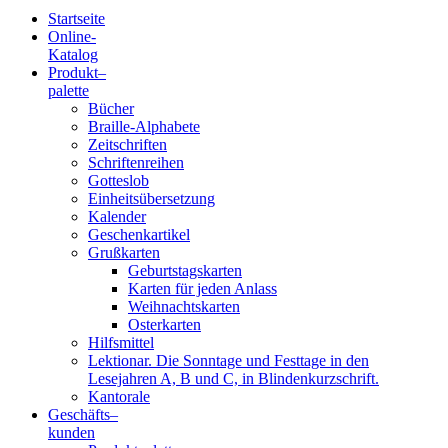
Startseite
Online-
Blindenschrift-
Katalog
Produkt
–
Verlag
palette
Bücher
und
Braille-Alphabete
Zeitschriften
-
Schriftenreihen
Gotteslob
Druckerei
Einheitsübersetzung
Kalender
gGmbH
Geschenkartikel
Grußkarten
Geburtstagskarten
Pauline
Karten für jeden Anlass
von
Weihnachtskarten
Mallinckrodt
Osterkarten
Hilfsmittel
Lektionar. Die Sonntage und Festtage in den
Lesejahren A, B und C, in Blindenkurzschrift.
Kantorale
Geschäfts­
–
kunden