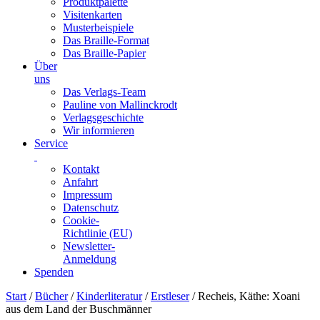
Produktpalette
Visitenkarten
Musterbeispiele
Das Braille-Format
Das Braille-Papier
Über
uns
Das Verlags-Team
Pauline von Mallinckrodt
Verlagsgeschichte
Wir informieren
Service
Kontakt
Anfahrt
Impressum
Datenschutz
Cookie-
Richtlinie (EU)
Newsletter-
Anmeldung
Spenden
Skip
Start
/
Bücher
/
Kinderliteratur
/
Erstleser
/ Recheis, Käthe: Xoani
to
aus dem Land der Buschmänner