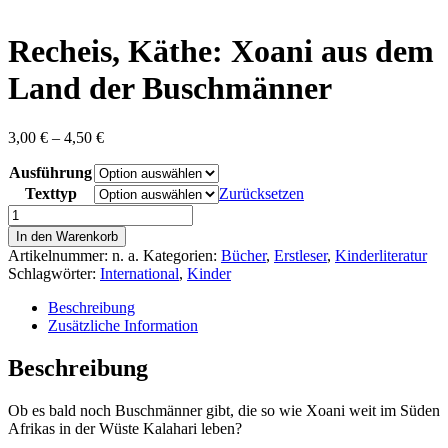
content
Recheis, Käthe: Xoani aus dem
Land der Buschmänner
Preisspanne:
3,00
€
–
4,50
€
3,00 €
Ausführung
bis
4,50 €
Texttyp
Zurücksetzen
Recheis,
Käthe:
In den Warenkorb
Xoani
Artikelnummer:
n. a.
Kategorien:
Bücher
,
Erstleser
,
Kinderliteratur
aus
Schlagwörter:
International
,
Kinder
dem
Land
Beschreibung
der
Zusätzliche Information
Buschmänner
Menge
Beschreibung
Ob es bald noch Buschmänner gibt, die so wie Xoani weit im Süden
Afrikas in der Wüste Kalahari leben?