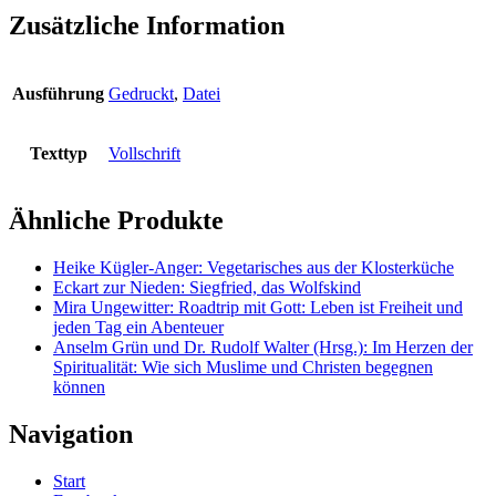
Zusätzliche Information
Ausführung
Gedruckt
,
Datei
Texttyp
Vollschrift
Ähnliche Produkte
Heike Kügler-Anger: Vegetarisches aus der Klosterküche
Eckart zur Nieden: Siegfried, das Wolfskind
Mira Ungewitter: Roadtrip mit Gott: Leben ist Freiheit und
jeden Tag ein Abenteuer
Anselm Grün und Dr. Rudolf Walter (Hrsg.): Im Herzen der
Spiritualität: Wie sich Muslime und Christen begegnen
können
Navigation
Start