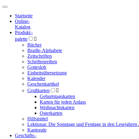
Hauptmenü
Hauptmenü
Startseite
Online-
Katalog
Produkt
–
palette

Bücher
Braille-Alphabete
Zeitschriften
Schriftenreihen
Gotteslob
Einheitsübersetzung
Kalender
Geschenkartikel
Grußkarten

Geburtstagskarten
Karten für jeden Anlass
Weihnachtskarten
Osterkarten
Hilfsmittel
Lektionar. Die Sonntage und Festtage in den Lesejahren 
Kantorale
Geschäfts­
–