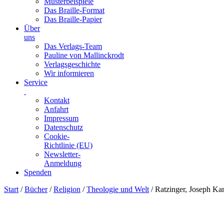
Musterbeispiele
Das Braille-Format
Das Braille-Papier
Über
uns
Das Verlags-Team
Pauline von Mallinckrodt
Verlagsgeschichte
Wir informieren
Service
Kontakt
Anfahrt
Impressum
Datenschutz
Cookie-
Richtlinie (EU)
Newsletter-
Anmeldung
Spenden
Skip
Start
/
Bücher
/
Religion
/
Theologie und Welt
/ Ratzinger, Joseph Ka
to
content