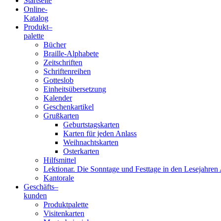
Startseite
Online-
Blindenschrift-
Katalog
Produkt
–
Verlag
palette
Bücher
und
Braille-Alphabete
Zeitschriften
-
Schriftenreihen
Gotteslob
Druckerei
Einheitsübersetzung
Kalender
gGmbH
Geschenkartikel
Grußkarten
Geburtstagskarten
Pauline
Karten für jeden Anlass
von
Weihnachtskarten
Mallinckrodt
Osterkarten
Hilfsmittel
Lektionar. Die Sonntage und Festtage in den Lesejahren 
Kantorale
Geschäfts­
–
kunden
Produktpalette
Visitenkarten