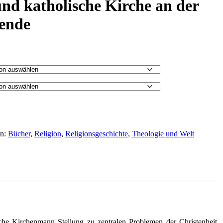
nd katholische Kirche an der
ende
en:
Bücher
,
Religion
,
Religionsgeschichte
,
Theologie und Welt
sche Kirchenmann Stellung zu zentralen Problemen der Christenheit.