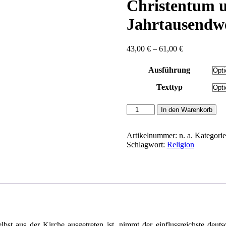
Christentum u
Jahrtausendw
Preisspanne:
43,00
€
–
61,00
€
43,00 €
bis
Ausführung
61,00 €
Texttyp
Ratzinger,
In den Warenkorb
Joseph
Kardinal:
Salz
Artikelnummer:
n. a.
Kategori
der
Schlagwort:
Religion
Erde
-
Christentum
und
katholische
Kirche
an
der
bst aus der Kirche ausgetreten ist, nimmt der einflussreichste deut