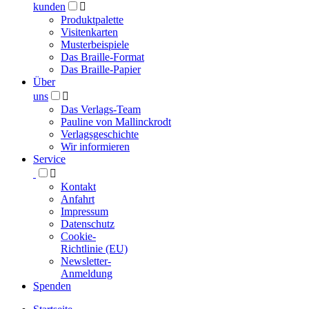
kunden

Produktpalette
Visitenkarten
Musterbeispiele
Das Braille-Format
Das Braille-Papier
Über
uns

Das Verlags-Team
Pauline von Mallinckrodt
Verlagsgeschichte
Wir informieren
Service

Kontakt
Anfahrt
Impressum
Datenschutz
Cookie-
Richtlinie (EU)
Newsletter-
Anmeldung
Spenden