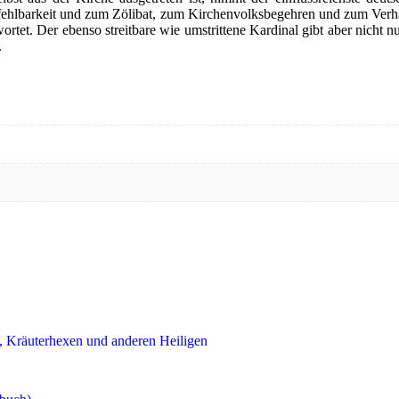
Jahrtausendwende
ehlbarkeit und zum Zölibat, zum Kirchenvolksbegehren und zum Verhä
Menge
tet. Der ebenso streitbare wie umstrittene Kardinal gibt aber nicht n
.
, Kräuterhexen und anderen Heiligen