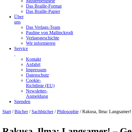
Musterbeispiele
Das Braille-Format
Das Braille-Papier
Über
uns
Das Verlags-Team
Pauline von Mallinckrodt
Verlagsgeschichte
Wir informieren
Service
Kontakt
Anfahrt
Impressum
Datenschutz
Cookie-
Richtlinie (EU)
Newsletter-
Anmeldung
Spenden
Skip
Start
/
Bücher
/
Sachbücher
/
Philosophie
/ Rakusa, Ilma: Langsamer!
to
content
Rakusa, Ilma: Langsamer! – Ge