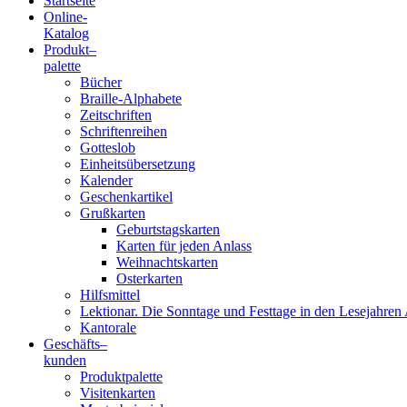
Startseite
Online-
Blindenschrift-
Katalog
Produkt
–
Verlag
palette
Bücher
und
Braille-Alphabete
Zeitschriften
-
Schriftenreihen
Gotteslob
Druckerei
Einheitsübersetzung
Kalender
gGmbH
Geschenkartikel
Grußkarten
Geburtstagskarten
Pauline
Karten für jeden Anlass
von
Weihnachtskarten
Mallinckrodt
Osterkarten
Hilfsmittel
Lektionar. Die Sonntage und Festtage in den Lesejahren 
Kantorale
Geschäfts­
–
kunden
Produktpalette
Visitenkarten