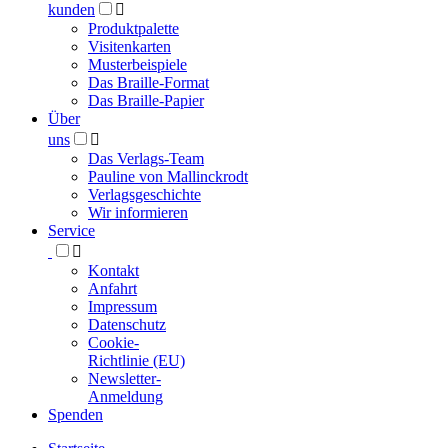
kunden

Produktpalette
Visitenkarten
Musterbeispiele
Das Braille-Format
Das Braille-Papier
Über
uns

Das Verlags-Team
Pauline von Mallinckrodt
Verlagsgeschichte
Wir informieren
Service

Kontakt
Anfahrt
Impressum
Datenschutz
Cookie-
Richtlinie (EU)
Newsletter-
Anmeldung
Spenden