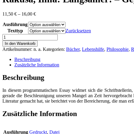
Preisspanne:
11,50
€
–
16,00
€
11,50 €
Ausführung
bis
16,00 €
Texttyp
Zurücksetzen
Rakusa,
Ilma:
In den Warenkorb
Langsamer!
Artikelnummer:
n. a.
Kategorien:
Bücher
,
Lebenshilfe
,
Philosophie
,
R
-
Gegen
Beschreibung
Atemlosigkeit,
Zusätzliche Information
Akzeleration
und
Beschreibung
andere
Zumutungen
In diesem programmatischen Essay widmet sich die Schriftstelleri
Menge
gerade die Beschleunigung unseren Mangel an Zeit hervorgebracht h
Literatur gemacht hat, sie berichtet von der Bereicherung, die man 
Zusätzliche Information
Ausführung
Gedruckt
,
Datei