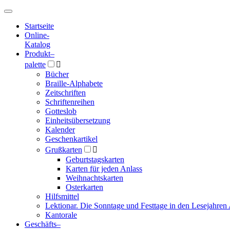
Hauptmenü
Hauptmenü
Startseite
Online-
Katalog
Produkt
–
palette

Bücher
Braille-Alphabete
Zeitschriften
Schriftenreihen
Gotteslob
Einheitsübersetzung
Kalender
Geschenkartikel
Grußkarten

Geburtstagskarten
Karten für jeden Anlass
Weihnachtskarten
Osterkarten
Hilfsmittel
Lektionar. Die Sonntage und Festtage in den Lesejahren 
Kantorale
Geschäfts­
–