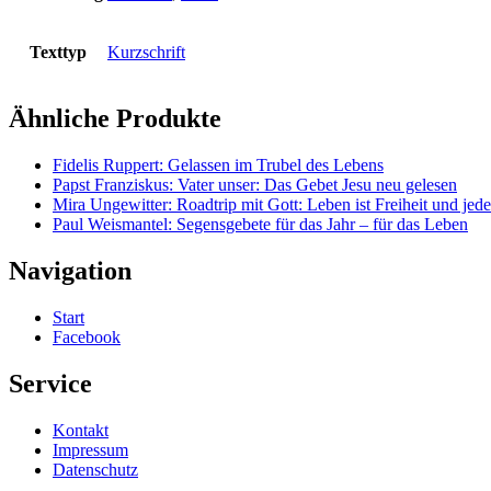
Texttyp
Kurzschrift
Ähnliche Produkte
Fidelis Ruppert: Gelassen im Trubel des Lebens
Papst Franziskus: Vater unser: Das Gebet Jesu neu gelesen
Mira Ungewitter: Roadtrip mit Gott: Leben ist Freiheit und jed
Paul Weismantel: Segensgebete für das Jahr – für das Leben
Navigation
Start
Facebook
Service
Kontakt
Impressum
Datenschutz