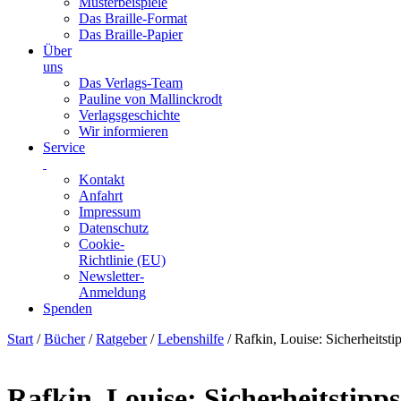
Musterbeispiele
Das Braille-Format
Das Braille-Papier
Über
uns
Das Verlags-Team
Pauline von Mallinckrodt
Verlagsgeschichte
Wir informieren
Service
Kontakt
Anfahrt
Impressum
Datenschutz
Cookie-
Richtlinie (EU)
Newsletter-
Anmeldung
Spenden
Skip
Start
/
Bücher
/
Ratgeber
/
Lebenshilfe
/ Rafkin, Louise: Sicherheitst
to
content
Rafkin, Louise: Sicherheitstip