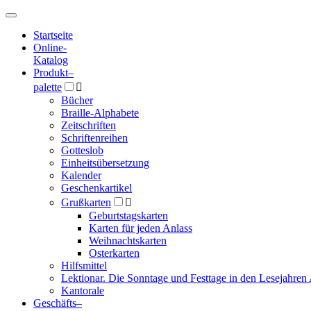
Hauptmenü
Hauptmenü
Startseite
Online-
Katalog
Produkt
–
palette

Bücher
Braille-Alphabete
Zeitschriften
Schriftenreihen
Gotteslob
Einheitsübersetzung
Kalender
Geschenkartikel
Grußkarten

Geburtstagskarten
Karten für jeden Anlass
Weihnachtskarten
Osterkarten
Hilfsmittel
Lektionar. Die Sonntage und Festtage in den Lesejahren 
Kantorale
Geschäfts­
–