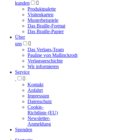
kunden

Produktpalette
Visitenkarten
Musterbeispiele
Das Braille-Format
Das Braille-Papier
Über
uns

Das Verlags-Team
Pauline von Mallinckrodt
Verlagsgeschichte
Wir informieren
Service

Kontakt
Anfahrt
Impressum
Datenschutz
Cookie-
Richtlinie (EU)
Newsletter-
Anmeldung
Spenden