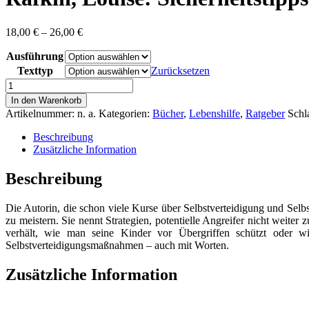
Preisspanne:
18,00
€
–
26,00
€
18,00 €
Ausführung
bis
26,00 €
Texttyp
Zurücksetzen
Rafkin,
Louise:
In den Warenkorb
Sicherheitstipps
Artikelnummer:
n. a.
Kategorien:
Bücher
,
Lebenshilfe
,
Ratgeber
Schl
für
Frauen
Beschreibung
-
Zusätzliche Information
Gefahren
erkennen
Beschreibung
und
vorbeugen
Die Autorin, die schon viele Kurse über Selbstverteidigung und Selbs
Menge
zu meistern. Sie nennt Strategien, potentielle Angreifer nicht weit
verhält, wie man seine Kinder vor Übergriffen schützt oder 
Selbstverteidigungsmaßnahmen – auch mit Worten.
Zusätzliche Information