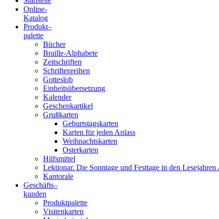
Startseite
Online-
Blindenschrift-
Katalog
Produkt
–
Verlag
palette
Bücher
und
Braille-Alphabete
Zeitschriften
-
Schriftenreihen
Gotteslob
Druckerei
Einheitsübersetzung
Kalender
gGmbH
Geschenkartikel
Grußkarten
Geburtstagskarten
Pauline
Karten für jeden Anlass
von
Weihnachtskarten
Mallinckrodt
Osterkarten
Hilfsmittel
Lektionar. Die Sonntage und Festtage in den Lesejahren 
Kantorale
Geschäfts­
–
kunden
Produktpalette
Visitenkarten