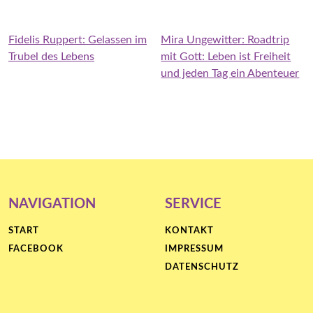
Fidelis Ruppert: Gelassen im
Mira Ungewitter: Roadtrip
Trubel des Lebens
mit Gott: Leben ist Freiheit
und jeden Tag ein Abenteuer
NAVIGATION
SERVICE
START
KONTAKT
FACEBOOK
IMPRESSUM
DATENSCHUTZ
Proudly