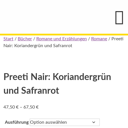
Hauptmenü
Blindenschrift-
Verlag
und
-
Druckerei
gGmbH
Skip
Start
/
Bücher
/
Romane und Erzählungen
/
Romane
/ Preeti
Pauline
to
Nair: Koriandergrün und Safranrot
von
Mallinckrodt
content
Preeti Nair: Koriandergrün
und Safranrot
Preisspanne:
47,50
€
–
67,50
€
47,50 €
bis
Ausführung
67,50 €