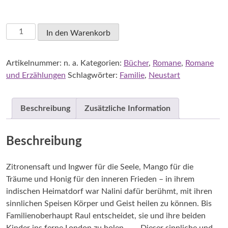
Preeti
In den Warenkorb
Nair:
Koriandergrün
Artikelnummer:
n. a.
Kategorien:
Bücher
,
Romane
,
Romane
und
und Erzählungen
Schlagwörter:
Familie
,
Neustart
Safranrot
Menge
Beschreibung
Zusätzliche Information
Beschreibung
Zitronensaft und Ingwer für die Seele, Mango für die
Träume und Honig für den inneren Frieden – in ihrem
indischen Heimatdorf war Nalini dafür berühmt, mit ihren
sinnlichen Speisen Körper und Geist heilen zu können. Bis
Familienoberhaupt Raul entscheidet, sie und ihre beiden
Kinder ins ferne London zu holen … – Dieser sinnliche und