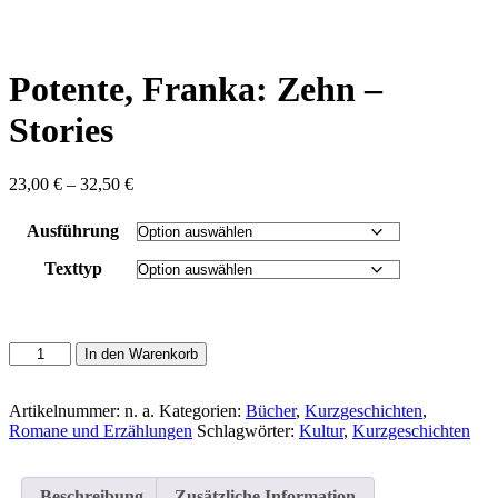
content
Potente, Franka: Zehn –
Stories
Preisspanne:
23,00
€
–
32,50
€
23,00 €
bis
Ausführung
32,50 €
Texttyp
Potente,
In den Warenkorb
Franka:
Zehn
-
Artikelnummer:
n. a.
Kategorien:
Bücher
,
Kurzgeschichten
,
Stories
Romane und Erzählungen
Schlagwörter:
Kultur
,
Kurzgeschichten
Menge
Beschreibung
Zusätzliche Information