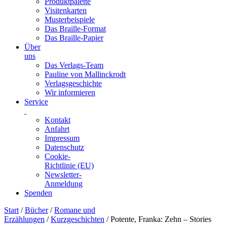
Produktpalette
Visitenkarten
Musterbeispiele
Das Braille-Format
Das Braille-Papier
Über
uns
Das Verlags-Team
Pauline von Mallinckrodt
Verlagsgeschichte
Wir informieren
Service
Kontakt
Anfahrt
Impressum
Datenschutz
Cookie-
Richtlinie (EU)
Newsletter-
Anmeldung
Spenden
Skip
Start
/
Bücher
/
Romane und
to
Erzählungen
/
Kurzgeschichten
/ Potente, Franka: Zehn – Stories