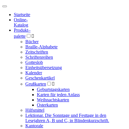
Hauptmenü
Hauptmenü
Startseite
Online-
Katalog
Produkt
–
palette

Bücher
Braille-Alphabete
Zeitschriften
Schriftenreihen
Gotteslob
Einheitsübersetzung
Kalender
Geschenkartikel
Grußkarten

Geburtstagskarten
Karten für jeden Anlass
Weihnachtskarten
Osterkarten
Hilfsmittel
Lektionar. Die Sonntage und Festtage in den
Lesejahren A, B und C, in Blindenkurzschrift.
Kantorale