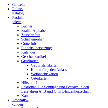
Startseite
Online-
Blindenschrift-
Katalog
Produkt
–
Verlag
palette
Bücher
und
Braille-Alphabete
Zeitschriften
-
Schriftenreihen
Gotteslob
Druckerei
Einheitsübersetzung
Kalender
gGmbH
Geschenkartikel
Grußkarten
Geburtstagskarten
Pauline
Karten für jeden Anlass
von
Weihnachtskarten
Mallinckrodt
Osterkarten
Hilfsmittel
Lektionar. Die Sonntage und Festtage in den
Lesejahren A, B und C, in Blindenkurzschrift.
Kantorale
Geschäfts­
–
kunden