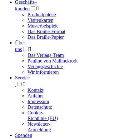
Geschäfts­
–
kunden

Produktpalette
Visitenkarten
Musterbeispiele
Das Braille-Format
Das Braille-Papier
Über
uns

Das Verlags-Team
Pauline von Mallinckrodt
Verlagsgeschichte
Wir informieren
Service

Kontakt
Anfahrt
Impressum
Datenschutz
Cookie-
Richtlinie (EU)
Newsletter-
Anmeldung
Spenden