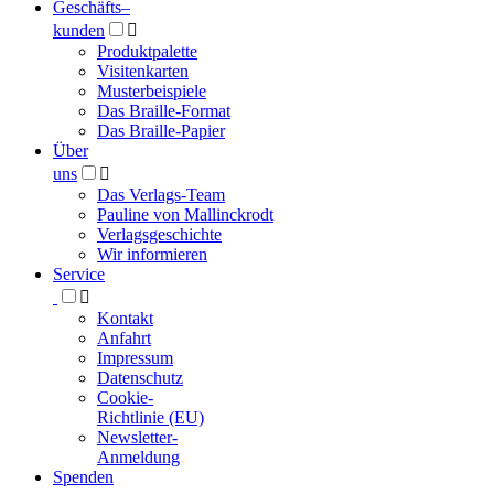
Geschäfts­
–
kunden

Produktpalette
Visitenkarten
Musterbeispiele
Das Braille-Format
Das Braille-Papier
Über
uns

Das Verlags-Team
Pauline von Mallinckrodt
Verlagsgeschichte
Wir informieren
Service

Kontakt
Anfahrt
Impressum
Datenschutz
Cookie-
Richtlinie (EU)
Newsletter-
Anmeldung
Spenden