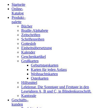
Startseite
Online-
Blindenschrift-
Katalog
Produkt
–
Verlag
palette
Bücher
und
Braille-Alphabete
Zeitschriften
-
Schriftenreihen
Gotteslob
Druckerei
Einheitsübersetzung
Kalender
gGmbH
Geschenkartikel
Grußkarten
Geburtstagskarten
Pauline
Karten für jeden Anlass
von
Weihnachtskarten
Mallinckrodt
Osterkarten
Hilfsmittel
Lektionar. Die Sonntage und Festtage in den
Lesejahren A, B und C, in Blindenkurzschrift.
Kantorale
Geschäfts­
–
kunden