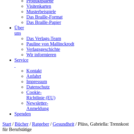
Produktpalette
Visitenkarten
Musterbeispiele
Das Braille-Format
Das Braille-Papier
Über
uns
Das Verlags-Team
Pauline von Mallinckrodt
Verlagsgeschichte
Wir informieren
Service
Kontakt
Anfahrt
Impressum
Datenschutz
Cookie-
Richtlinie (EU)
Newsletter-
Anmeldung
Spenden
Skip
Start
/
Bücher
/
Ratgeber
/
Gesundheit
/ Plüss, Gabriella: Trennkost
to
für Berufstätige