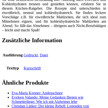
Kohlenhydraten trennen und genießen können, erfahren Sie in
diesem Küchen-Ratgeber. Die Rezepte sind unterschieden in
eiweißreich, neutral und kohlenhydratreich. Sie finden leckere
Vorschläge z.B. für eiweißreiche Mahlzeiten, die sich ideal zum
Mitnehmen eignen, und für kohlenhydratreiche Mahlzeiten am
Abend. So fällt das Abnehmen – übrigens auch Nicht-Berufstätigen
– leicht und macht Spaß!
Zusätzliche Information
Ausführung
Gedruckt
,
Datei
Texttyp
Kurzschrift
Ähnliche Produkte
Eva-Maria Kremer: Andenschnee
Eveleen Valando: Meine Gedanken fliegen wie
Schmetterlinge: Wie ich mit Alzheimer lebe
Christian Linker: Der kleine Rebell: Legenden von