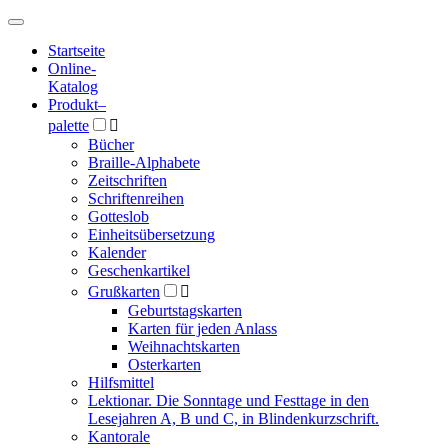
Hauptmenü
Hauptmenü
Startseite
Online-
Katalog
Produkt
–
palette

Bücher
Braille-Alphabete
Zeitschriften
Schriftenreihen
Gotteslob
Einheitsübersetzung
Kalender
Geschenkartikel
Grußkarten

Geburtstagskarten
Karten für jeden Anlass
Weihnachtskarten
Osterkarten
Hilfsmittel
Lektionar. Die Sonntage und Festtage in den
Lesejahren A, B und C, in Blindenkurzschrift.
Kantorale