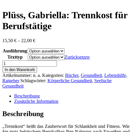
content
Plüss, Gabriella: Trennkost für
Berufstätige
Preisspanne:
15,50
€
–
22,00
€
15,50 €
Ausführung
bis
22,00 €
Texttyp
Zurücksetzen
Plüss,
Gabriella:
In den Warenkorb
Trennkost
Artikelnummer:
n. a.
Kategorien:
Bücher
,
Gesundheit
,
Lebenshilfe
,
für
Ratgeber
Schlagwörter:
Körperliche Gesundheit
,
Seelische
Berufstätige
Gesundheit
Menge
Beschreibung
Zusätzliche Information
Beschreibung
„Trennkost“ heißt das Zauberwort für Schlankheit und Fitness. Wie
Sie trotz hektischem Berufsalltag Ihre Nahrung nach Eiweißen und