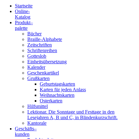
Startseite
Online-
Blindenschrift-
Katalog
Produkt
–
Verlag
palette
Bücher
und
Braille-Alphabete
Zeitschriften
-
Schriftenreihen
Gotteslob
Druckerei
Einheitsübersetzung
Kalender
gGmbH
Geschenkartikel
Grußkarten
Geburtstagskarten
Pauline
Karten für jeden Anlass
von
Weihnachtskarten
Mallinckrodt
Osterkarten
Hilfsmittel
Lektionar. Die Sonntage und Festtage in den
Lesejahren A, B und C, in Blindenkurzschrift.
Kantorale
Geschäfts­
–
kunden