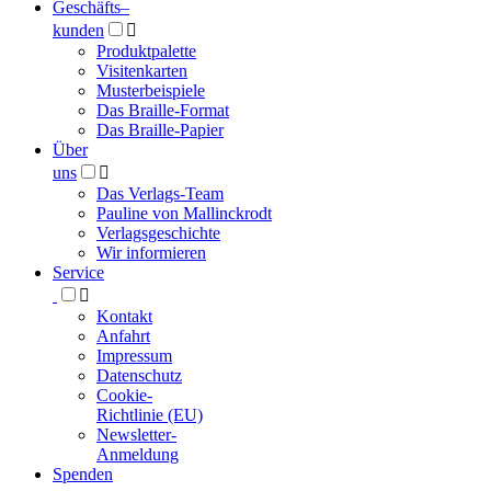
Geschäfts­
–
kunden

Produktpalette
Visitenkarten
Musterbeispiele
Das Braille-Format
Das Braille-Papier
Über
uns

Das Verlags-Team
Pauline von Mallinckrodt
Verlagsgeschichte
Wir informieren
Service

Kontakt
Anfahrt
Impressum
Datenschutz
Cookie-
Richtlinie (EU)
Newsletter-
Anmeldung
Spenden