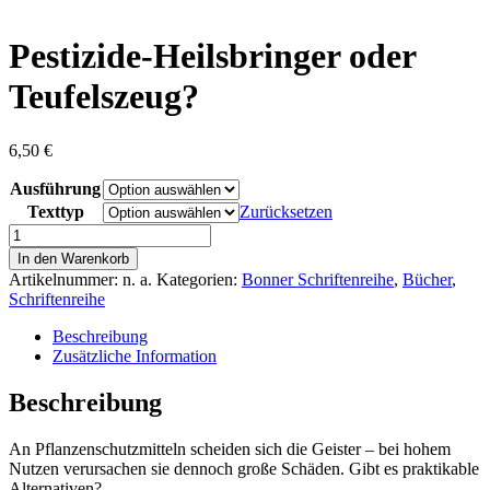
content
Pestizide-Heilsbringer oder
Teufelszeug?
6,50
€
Ausführung
Texttyp
Zurücksetzen
Pestizide-
Heilsbringer
In den Warenkorb
oder
Artikelnummer:
n. a.
Kategorien:
Bonner Schriftenreihe
,
Bücher
,
Teufelszeug?
Schriftenreihe
Menge
Beschreibung
Zusätzliche Information
Beschreibung
An Pflanzenschutzmitteln scheiden sich die Geister – bei hohem
Nutzen verursachen sie dennoch große Schäden. Gibt es praktikable
Alternativen?