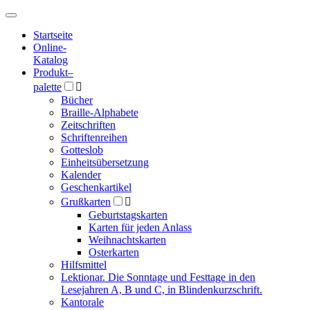
Hauptmenü
Hauptmenü
Startseite
Online-
Katalog
Produkt
–
palette

Bücher
Braille-Alphabete
Zeitschriften
Schriftenreihen
Gotteslob
Einheitsübersetzung
Kalender
Geschenkartikel
Grußkarten

Geburtstagskarten
Karten für jeden Anlass
Weihnachtskarten
Osterkarten
Hilfsmittel
Lektionar. Die Sonntage und Festtage in den
Lesejahren A, B und C, in Blindenkurzschrift.
Kantorale