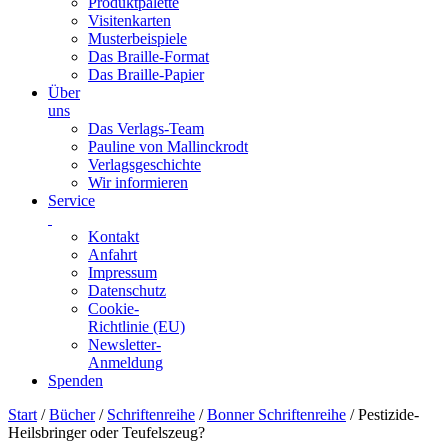
Produktpalette
Visitenkarten
Musterbeispiele
Das Braille-Format
Das Braille-Papier
Über
uns
Das Verlags-Team
Pauline von Mallinckrodt
Verlagsgeschichte
Wir informieren
Service
Kontakt
Anfahrt
Impressum
Datenschutz
Cookie-
Richtlinie (EU)
Newsletter-
Anmeldung
Spenden
Skip
Start
/
Bücher
/
Schriftenreihe
/
Bonner Schriftenreihe
/ Pestizide-
to
Heilsbringer oder Teufelszeug?