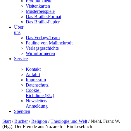
Produktpalette
Visitenkarten
Musterbeispiele
Das Braille-Format
Das Braille-Papier
Über
uns
Das Verlags-Team
Pauline von Mallinckrodt
Verlagsgeschichte
Wir informieren
Service
Kontakt
Anfahrt
Impressum
Datenschutz
Cookie-
Richtlinie (EU)
Newsletter-
Anmeldung
Spenden
Skip
Start
/
Bücher
/
Religion
/
Theologie und Welt
/ Niehl, Franz W.
to
(Hg.): Der Fremde aus Nazareth – Ein Lesebuch