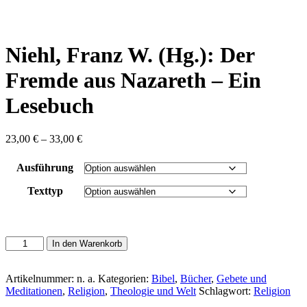
content
Niehl, Franz W. (Hg.): Der
Fremde aus Nazareth – Ein
Lesebuch
Preisspanne:
23,00
€
–
33,00
€
23,00 €
bis
Ausführung
33,00 €
Texttyp
Niehl,
In den Warenkorb
Franz
W.
(Hg.):
Artikelnummer:
n. a.
Kategorien:
Bibel
,
Bücher
,
Gebete und
Der
Meditationen
,
Religion
,
Theologie und Welt
Schlagwort:
Religion
Fremde