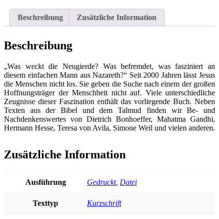
aus
Nazareth
Beschreibung
Zusätzliche Information
-
Ein
Lesebuch
Beschreibung
Menge
„Was weckt die Neugierde? Was befremdet, was fasziniert an
diesem einfachen Mann aus Nazareth?“ Seit 2000 Jahren lässt Jesus
die Menschen nicht los. Sie geben die Suche nach einem der großen
Hoffnungsträger der Menschheit nicht auf. Viele unterschiedliche
Zeugnisse dieser Faszination enthält das vorliegende Buch. Neben
Texten aus der Bibel und dem Talmud finden wir Be- und
Nachdenkenswertes von Dietrich Bonhoeffer, Mahatma Gandhi,
Hermann Hesse, Teresa von Avila, Simone Weil und vielen anderen.
Zusätzliche Information
Ausführung
Gedruckt
,
Datei
Texttyp
Kurzschrift