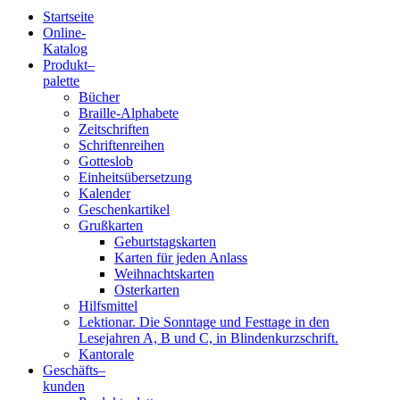
Startseite
Online-
Blindenschrift-
Katalog
Produkt
–
Verlag
palette
Bücher
und
Braille-Alphabete
Zeitschriften
-
Schriftenreihen
Gotteslob
Druckerei
Einheitsübersetzung
Kalender
gGmbH
Geschenkartikel
Grußkarten
Geburtstagskarten
Pauline
Karten für jeden Anlass
von
Weihnachtskarten
Mallinckrodt
Osterkarten
Hilfsmittel
Lektionar. Die Sonntage und Festtage in den
Lesejahren A, B und C, in Blindenkurzschrift.
Kantorale
Geschäfts­
–
kunden