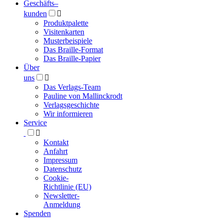
Geschäfts­
–
kunden

Produktpalette
Visitenkarten
Musterbeispiele
Das Braille-Format
Das Braille-Papier
Über
uns

Das Verlags-Team
Pauline von Mallinckrodt
Verlagsgeschichte
Wir informieren
Service

Kontakt
Anfahrt
Impressum
Datenschutz
Cookie-
Richtlinie (EU)
Newsletter-
Anmeldung
Spenden