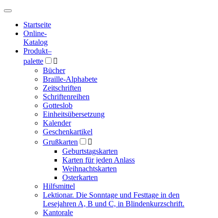
Hauptmenü
Hauptmenü
Startseite
Online-
Katalog
Produkt
–
palette

Bücher
Braille-Alphabete
Zeitschriften
Schriftenreihen
Gotteslob
Einheitsübersetzung
Kalender
Geschenkartikel
Grußkarten

Geburtstagskarten
Karten für jeden Anlass
Weihnachtskarten
Osterkarten
Hilfsmittel
Lektionar. Die Sonntage und Festtage in den
Lesejahren A, B und C, in Blindenkurzschrift.
Kantorale