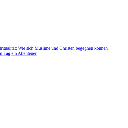
ritualität: Wie sich Muslime und Christen begegnen können
en Tag ein Abenteuer