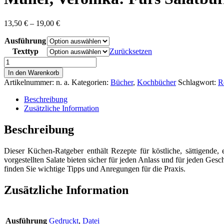
Preisspanne:
13,50
€
–
19,00
€
13,50 €
Ausführung
bis
19,00 €
Texttyp
Zurücksetzen
Müller,
Veronika:
In den Warenkorb
Fürs
Artikelnummer:
n. a.
Kategorien:
Bücher
,
Kochbücher
Schlagwort:
R
Salatbuffet
Menge
Beschreibung
Zusätzliche Information
Beschreibung
Dieser Küchen-Ratgeber enthält Rezepte für köstliche, sättigende, e
vorgestellten Salate bieten sicher für jeden Anlass und für jeden G
finden Sie wichtige Tipps und Anregungen für die Praxis.
Zusätzliche Information
Ausführung
Gedruckt
,
Datei