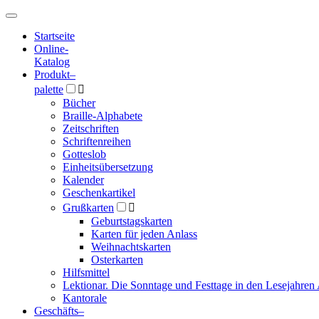
Hauptmenü
Hauptmenü
Startseite
Online-
Katalog
Produkt
–
palette

Bücher
Braille-Alphabete
Zeitschriften
Schriftenreihen
Gotteslob
Einheitsübersetzung
Kalender
Geschenkartikel
Grußkarten

Geburtstagskarten
Karten für jeden Anlass
Weihnachtskarten
Osterkarten
Hilfsmittel
Lektionar. Die Sonntage und Festtage in den Lesejahren 
Kantorale
Geschäfts­
–