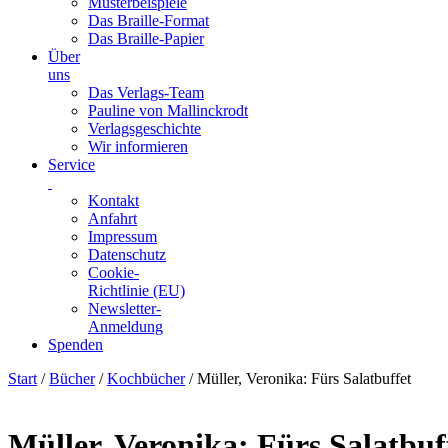
Musterbeispiele
Das Braille-Format
Das Braille-Papier
Über
uns
Das Verlags-Team
Pauline von Mallinckrodt
Verlagsgeschichte
Wir informieren
Service
Kontakt
Anfahrt
Impressum
Datenschutz
Cookie-
Richtlinie (EU)
Newsletter-
Anmeldung
Spenden
Skip
Start
/
Bücher
/
Kochbücher
/ Müller, Veronika: Fürs Salatbuffet
to
content
Müller, Veronika: Fürs Salatbuf