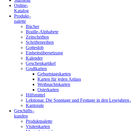
Startseite
Online-
Blindenschrift-
Katalog
Produkt
–
Verlag
palette
Bücher
und
Braille-Alphabete
Zeitschriften
-
Schriftenreihen
Gotteslob
Druckerei
Einheitsübersetzung
Kalender
gGmbH
Geschenkartikel
Grußkarten
Geburtstagskarten
Pauline
Karten für jeden Anlass
von
Weihnachtskarten
Mallinckrodt
Osterkarten
Hilfsmittel
Lektionar. Die Sonntage und Festtage in den Lesejahren 
Kantorale
Geschäfts­
–
kunden
Produktpalette
Visitenkarten