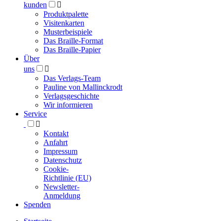
kunden

Produktpalette
Visitenkarten
Musterbeispiele
Das Braille-Format
Das Braille-Papier
Über
uns

Das Verlags-Team
Pauline von Mallinckrodt
Verlagsgeschichte
Wir informieren
Service

Kontakt
Anfahrt
Impressum
Datenschutz
Cookie-
Richtlinie (EU)
Newsletter-
Anmeldung
Spenden