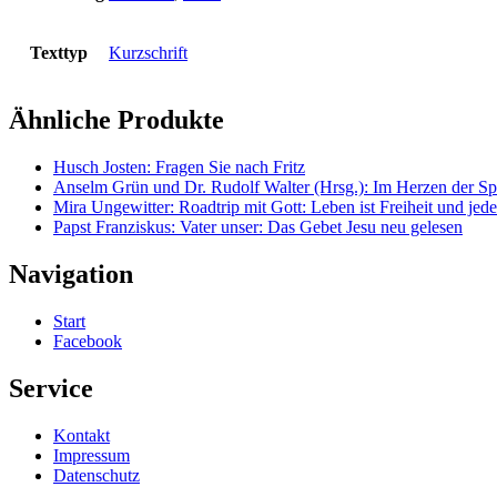
Texttyp
Kurzschrift
Ähnliche Produkte
Husch Josten: Fragen Sie nach Fritz
Anselm Grün und Dr. Rudolf Walter (Hrsg.): Im Herzen der Spi
Mira Ungewitter: Roadtrip mit Gott: Leben ist Freiheit und jed
Papst Franziskus: Vater unser: Das Gebet Jesu neu gelesen
Navigation
Start
Facebook
Service
Kontakt
Impressum
Datenschutz