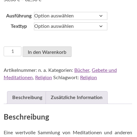
58,00 €
bis
Ausführung
82,50 €
Texttyp
Moser,
In den Warenkorb
Georg:
Täglich
Artikelnummer:
n. a.
Kategorien:
Bücher
,
Gebete und
Grund
Meditationen
,
Religion
Schlagwort:
Religion
zur
Hoffnung
-
Beschreibung
Zusätzliche Information
Meditationen
für
jeden
Beschreibung
Tag
Menge
Eine wertvolle Sammlung von Meditationen und anderen