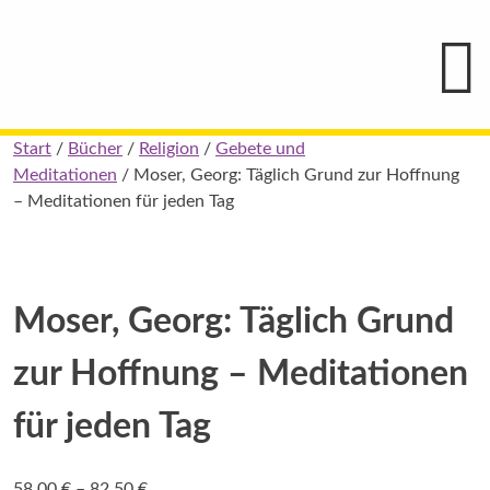
Hauptmenü
Blindenschrift-
Verlag
und
-
Druckerei
gGmbH
Skip
Start
/
Bücher
/
Religion
/
Gebete und
Pauline
to
Meditationen
/ Moser, Georg: Täglich Grund zur Hoffnung
von
Mallinckrodt
content
– Meditationen für jeden Tag
Moser, Georg: Täglich Grund
zur Hoffnung – Meditationen
für jeden Tag
Preisspanne:
58,00
€
–
82,50
€