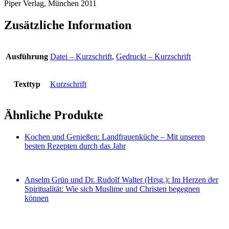
Piper Verlag, München 2011
Zusätzliche Information
Ausführung
Datei – Kurzschrift
,
Gedruckt – Kurzschrift
Texttyp
Kurzschrift
Ähnliche Produkte
Kochen und Genießen: Landfrauenküche – Mit unseren
besten Rezepten durch das Jahr
Anselm Grün und Dr. Rudolf Walter (Hrsg.): Im Herzen der
Spiritualität: Wie sich Muslime und Christen begegnen
können