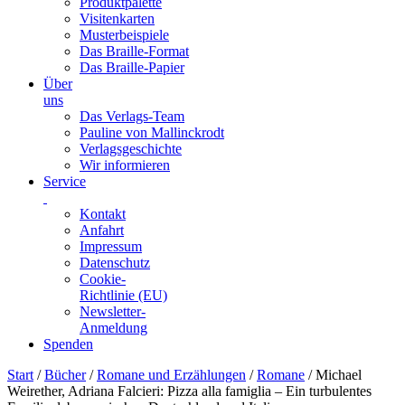
Produktpalette
Visitenkarten
Musterbeispiele
Das Braille-Format
Das Braille-Papier
Über
uns
Das Verlags-Team
Pauline von Mallinckrodt
Verlagsgeschichte
Wir informieren
Service
Kontakt
Anfahrt
Impressum
Datenschutz
Cookie-
Richtlinie (EU)
Newsletter-
Anmeldung
Spenden
Skip
Start
/
Bücher
/
Romane und Erzählungen
/
Romane
/ Michael
to
Weirether, Adriana Falcieri: Pizza alla famiglia – Ein turbulentes