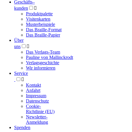
Geschäfts­
–
kunden

Produktpalette
Visitenkarten
Musterbeispiele
Das Braille-Format
Das Braille-Papier
Über
uns

Das Verlags-Team
Pauline von Mallinckrodt
Verlagsgeschichte
Wir informieren
Service

Kontakt
Anfahrt
Impressum
Datenschutz
Cookie-
Richtlinie (EU)
Newsletter-
Anmeldung
Spenden