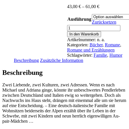
Preisspanne:
43,00
€
–
61,00
€
43,00 €
bis
Ausführung
61,00 €
Zurücksetzen
Michael
Weirether,
In den Warenkorb
Adriana
Artikelnummer:
n. a.
Falcieri:
Kategorien:
Bücher
,
Romane
,
Pizza
Romane und Erzählungen
alla
Schlagwörter:
Familie
,
Humor
famiglia
Beschreibung
Zusätzliche Information
-
Ein
Beschreibung
turbulentes
Familienleben
zwischen
Zwei Liebende, zwei Kulturen, zwei Adressen. Wenn es nach
Deutschland
Michael und Adriana ginge, könnte ihr unbeschwertes Pendlerleben
und
zwischen Deutschland und Italien ewig so weitergehen. Doch als
Italien
Nachwuchs ins Haus steht, drängen mit einemmal alle um sie herum
Menge
auf eine Entscheidung. – Eine deutsch-italienische Familie mit
Wohnsitzen beiderseits der Alpen erzählt über ihr Leben in der
Schwebe, mit zwei Kindern und neun herrlich eigenwilligen Au-
pair-Mädchen …