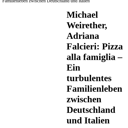
content
Familienleben zwischen Deutschland und Italien
Michael
Weirether,
Adriana
Falcieri: Pizza
alla famiglia –
Ein
turbulentes
Familienleben
zwischen
Deutschland
und Italien