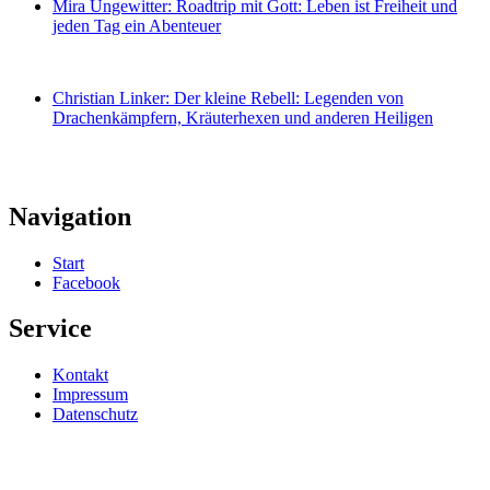
Mira Ungewitter: Roadtrip mit Gott: Leben ist Freiheit und
jeden Tag ein Abenteuer
Christian Linker: Der kleine Rebell: Legenden von
Drachenkämpfern, Kräuterhexen und anderen Heiligen
Navigation
Start
Facebook
Service
Kontakt
Impressum
Datenschutz
Proudly
powered
by