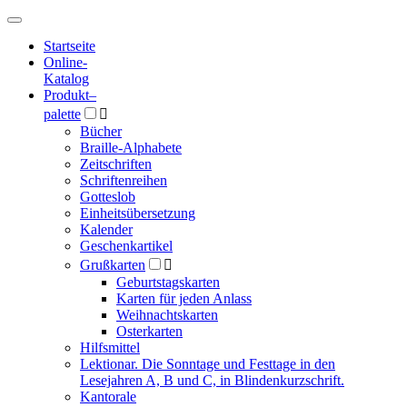
Hauptmenü
Hauptmenü
Startseite
Online-
Katalog
Produkt
–
palette

Bücher
Braille-Alphabete
Zeitschriften
Schriftenreihen
Gotteslob
Einheitsübersetzung
Kalender
Geschenkartikel
Grußkarten

Geburtstagskarten
Karten für jeden Anlass
Weihnachtskarten
Osterkarten
Hilfsmittel
Lektionar. Die Sonntage und Festtage in den
Lesejahren A, B und C, in Blindenkurzschrift.
Kantorale