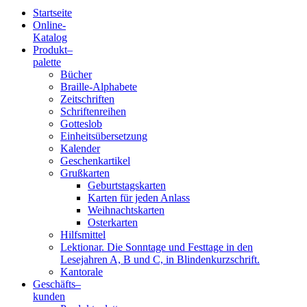
Startseite
Online-
Blindenschrift-
Katalog
Produkt
–
Verlag
palette
Bücher
und
Braille-Alphabete
Zeitschriften
-
Schriftenreihen
Gotteslob
Druckerei
Einheitsübersetzung
Kalender
gGmbH
Geschenkartikel
Grußkarten
Geburtstagskarten
Pauline
Karten für jeden Anlass
von
Weihnachtskarten
Mallinckrodt
Osterkarten
Hilfsmittel
Lektionar. Die Sonntage und Festtage in den
Lesejahren A, B und C, in Blindenkurzschrift.
Kantorale
Geschäfts­
–
kunden