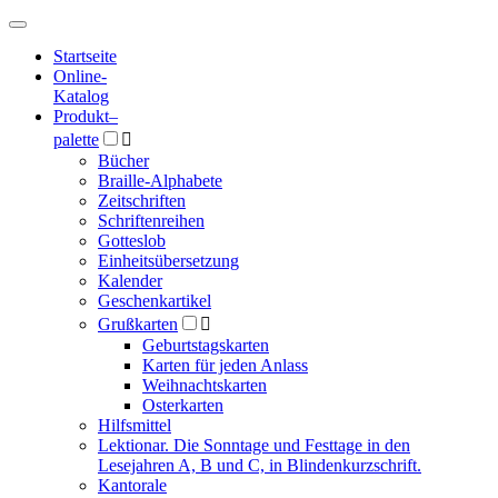
Hauptmenü
Hauptmenü
Startseite
Online-
Katalog
Produkt
–
palette

Bücher
Braille-Alphabete
Zeitschriften
Schriftenreihen
Gotteslob
Einheitsübersetzung
Kalender
Geschenkartikel
Grußkarten

Geburtstagskarten
Karten für jeden Anlass
Weihnachtskarten
Osterkarten
Hilfsmittel
Lektionar. Die Sonntage und Festtage in den
Lesejahren A, B und C, in Blindenkurzschrift.
Kantorale