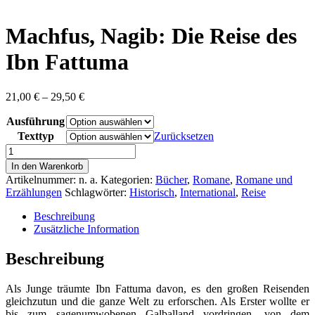
content
Machfus, Nagib: Die Reise des
Ibn Fattuma
Preisspanne:
21,00
€
–
29,50
€
21,00 €
Ausführung
bis
29,50 €
Texttyp
Zurücksetzen
Machfus,
Nagib:
In den Warenkorb
Die
Artikelnummer:
n. a.
Kategorien:
Bücher
,
Romane
,
Romane und
Reise
Erzählungen
Schlagwörter:
Historisch
,
International
,
Reise
des
Ibn
Beschreibung
Fattuma
Zusätzliche Information
Menge
Beschreibung
Als Junge träumte Ibn Fattuma davon, es den großen Reisenden
gleichzutun und die ganze Welt zu erforschen. Als Erster wollte er
bis zum sagenumwobenen Galballand vordringen, von dem