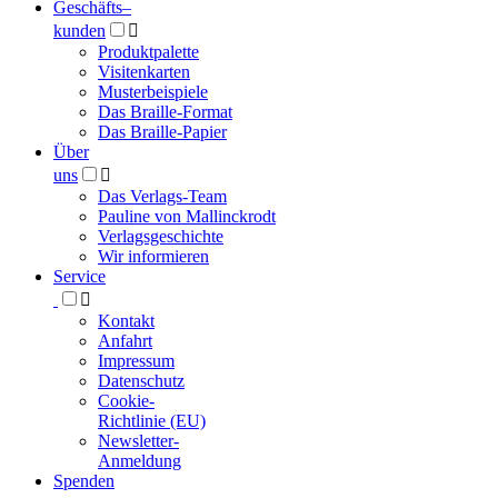
Geschäfts­
–
kunden

Produktpalette
Visitenkarten
Musterbeispiele
Das Braille-Format
Das Braille-Papier
Über
uns

Das Verlags-Team
Pauline von Mallinckrodt
Verlagsgeschichte
Wir informieren
Service

Kontakt
Anfahrt
Impressum
Datenschutz
Cookie-
Richtlinie (EU)
Newsletter-
Anmeldung
Spenden