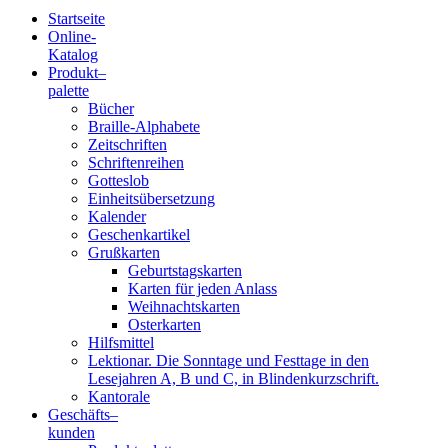
Startseite
Online-
Blindenschrift-
Katalog
Produkt
–
Verlag
palette
Bücher
und
Braille-Alphabete
Zeitschriften
-
Schriftenreihen
Gotteslob
Druckerei
Einheitsübersetzung
Kalender
gGmbH
Geschenkartikel
Grußkarten
Geburtstagskarten
Pauline
Karten für jeden Anlass
von
Weihnachtskarten
Mallinckrodt
Osterkarten
Hilfsmittel
Lektionar. Die Sonntage und Festtage in den
Lesejahren A, B und C, in Blindenkurzschrift.
Kantorale
Geschäfts­
–
kunden