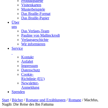
Produktpalette
Visitenkarten
Musterbeispiele
Das Braille-Format
Das Braille-Papier
Über
uns
Das Verlags-Team
Pauline von Mallinckrodt
Verlagsgeschichte
Wir informieren
Service
Kontakt
Anfahrt
Impressum
Datenschutz
Cookie-
Richtlinie (EU)
Newsletter-
Anmeldung
Spenden
Skip
Start
/
Bücher
/
Romane und Erzählungen
/
Romane
/ Machfus,
to
Nagib: Die Reise des Ibn Fattuma