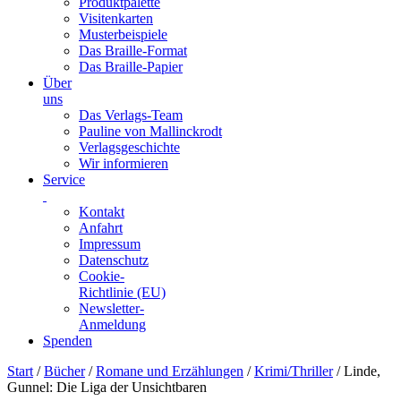
Produktpalette
Visitenkarten
Musterbeispiele
Das Braille-Format
Das Braille-Papier
Über
uns
Das Verlags-Team
Pauline von Mallinckrodt
Verlagsgeschichte
Wir informieren
Service
Kontakt
Anfahrt
Impressum
Datenschutz
Cookie-
Richtlinie (EU)
Newsletter-
Anmeldung
Spenden
Skip
Start
/
Bücher
/
Romane und Erzählungen
/
Krimi/Thriller
/ Linde,
to
Gunnel: Die Liga der Unsichtbaren