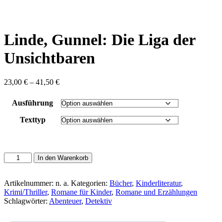
content
Linde, Gunnel: Die Liga der
Unsichtbaren
Preisspanne:
23,00
€
–
41,50
€
23,00 €
bis
Ausführung
41,50 €
Texttyp
Linde,
In den Warenkorb
Gunnel:
Die
Liga
Artikelnummer:
n. a.
Kategorien:
Bücher
,
Kinderliteratur
,
der
Krimi/Thriller
,
Romane für Kinder
,
Romane und Erzählungen
Unsichtbaren
Schlagwörter:
Abenteuer
,
Detektiv
Menge