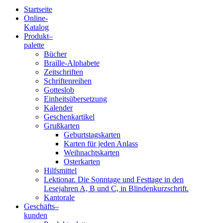
Startseite
Online-
Blindenschrift-
Katalog
Produkt
–
Verlag
palette
Bücher
und
Braille-Alphabete
Zeitschriften
-
Schriftenreihen
Gotteslob
Druckerei
Einheitsübersetzung
Kalender
gGmbH
Geschenkartikel
Grußkarten
Geburtstagskarten
Pauline
Karten für jeden Anlass
von
Weihnachtskarten
Mallinckrodt
Osterkarten
Hilfsmittel
Lektionar. Die Sonntage und Festtage in den
Lesejahren A, B und C, in Blindenkurzschrift.
Kantorale
Geschäfts­
–
kunden