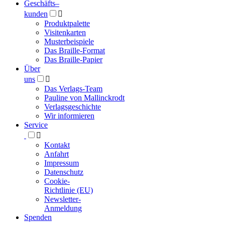
Geschäfts­
–
kunden

Produktpalette
Visitenkarten
Musterbeispiele
Das Braille-Format
Das Braille-Papier
Über
uns

Das Verlags-Team
Pauline von Mallinckrodt
Verlagsgeschichte
Wir informieren
Service

Kontakt
Anfahrt
Impressum
Datenschutz
Cookie-
Richtlinie (EU)
Newsletter-
Anmeldung
Spenden