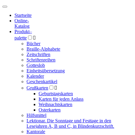
Hauptmenü
Hauptmenü
Startseite
Online-
Katalog
Produkt
–
palette

Bücher
Braille-Alphabete
Zeitschriften
Schriftenreihen
Gotteslob
Einheitsübersetzung
Kalender
Geschenkartikel
Grußkarten

Geburtstagskarten
Karten für jeden Anlass
Weihnachtskarten
Osterkarten
Hilfsmittel
Lektionar. Die Sonntage und Festtage in den
Lesejahren A, B und C, in Blindenkurzschrift.
Kantorale