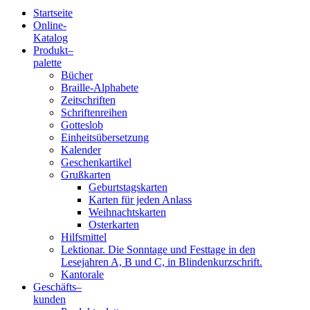
Startseite
Online-
Blindenschrift-
Katalog
Produkt
–
Verlag
palette
Bücher
und
Braille-Alphabete
Zeitschriften
-
Schriftenreihen
Gotteslob
Druckerei
Einheitsübersetzung
Kalender
gGmbH
Geschenkartikel
Grußkarten
Geburtstagskarten
Pauline
Karten für jeden Anlass
von
Weihnachtskarten
Mallinckrodt
Osterkarten
Hilfsmittel
Lektionar. Die Sonntage und Festtage in den
Lesejahren A, B und C, in Blindenkurzschrift.
Kantorale
Geschäfts­
–
kunden