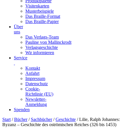
Produktpalette
Visitenkarten
Musterbeispiele
Das Braille-Format
Das Braille-Papier
Über
uns
Das Verlags-Team
Pauline von Mallinckrodt
Verlagsgeschichte
Wir informieren
Service
Kontakt
Anfahrt
Impressum
Datenschutz
Cookie-
Richtlinie (EU)
Newsletter-
Anmeldung
Spenden
Skip
Start
/
Bücher
/
Sachbücher
/
Geschichte
/ Lilie, Ralph Johannes:
to
Byzanz – Geschichte des oströmischen Reiches (326 bis 1453)