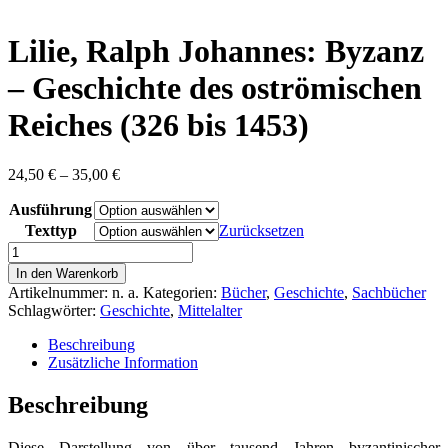
content
Lilie, Ralph Johannes: Byzanz
– Geschichte des oströmischen
Reiches (326 bis 1453)
Preisspanne:
24,50
€
–
35,00
€
24,50 €
Ausführung
bis
35,00 €
Texttyp
Zurücksetzen
Lilie,
Ralph
In den Warenkorb
Johannes:
Artikelnummer:
n. a.
Kategorien:
Bücher
,
Geschichte
,
Sachbücher
Byzanz
Schlagwörter:
Geschichte
,
Mittelalter
-
Geschichte
Beschreibung
des
Zusätzliche Information
oströmischen
Reiches
Beschreibung
(326
bis
Diese Darstellung von über tausend Jahren byzantinischer
1453)