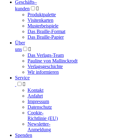
Geschäfts­
–
kunden

Produktpalette
Visitenkarten
Musterbeispiele
Das Braille-Format
Das Braille-Papier
Über
uns

Das Verlags-Team
Pauline von Mallinckrodt
Verlagsgeschichte
Wir informieren
Service

Kontakt
Anfahrt
Impressum
Datenschutz
Cookie-
Richtlinie (EU)
Newsletter-
Anmeldung
Spenden