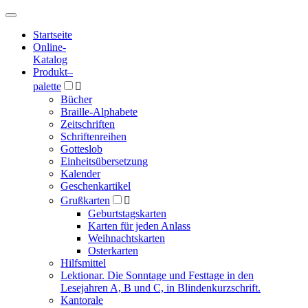
Hauptmenü
Hauptmenü
Startseite
Online-
Katalog
Produkt
–
palette

Bücher
Braille-Alphabete
Zeitschriften
Schriftenreihen
Gotteslob
Einheitsübersetzung
Kalender
Geschenkartikel
Grußkarten

Geburtstagskarten
Karten für jeden Anlass
Weihnachtskarten
Osterkarten
Hilfsmittel
Lektionar. Die Sonntage und Festtage in den
Lesejahren A, B und C, in Blindenkurzschrift.
Kantorale