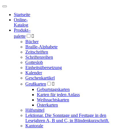
Hauptmenü
Hauptmenü
Startseite
Online-
Katalog
Produkt
–
palette

Bücher
Braille-Alphabete
Zeitschriften
Schriftenreihen
Gotteslob
Einheitsübersetzung
Kalender
Geschenkartikel
Grußkarten

Geburtstagskarten
Karten für jeden Anlass
Weihnachtskarten
Osterkarten
Hilfsmittel
Lektionar. Die Sonntage und Festtage in den
Lesejahren A, B und C, in Blindenkurzschrift.
Kantorale