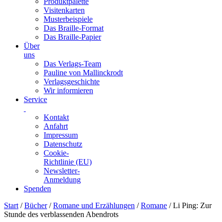
Produktpalette
Visitenkarten
Musterbeispiele
Das Braille-Format
Das Braille-Papier
Über
uns
Das Verlags-Team
Pauline von Mallinckrodt
Verlagsgeschichte
Wir informieren
Service
Kontakt
Anfahrt
Impressum
Datenschutz
Cookie-
Richtlinie (EU)
Newsletter-
Anmeldung
Spenden
Skip
Start
/
Bücher
/
Romane und Erzählungen
/
Romane
/ Li Ping: Zur
to
Stunde des verblassenden Abendrots