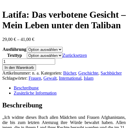
content
Latifa: Das verbotene Gesicht –
Mein Leben unter den Taliban
Preisspanne:
29,00
€
–
41,00
€
29,00 €
Ausführung
bis
41,00 €
Texttyp
Zurücksetzen
Latifa:
Das
In den Warenkorb
verbotene
Artikelnummer:
n. a.
Kategorien:
Bücher
,
Geschichte
,
Sachbücher
Gesicht
Schlagwörter:
Frauen
,
Gewalt
,
International
,
Islam
-
Mein
Beschreibung
Leben
Zusätzliche Information
unter
den
Beschreibung
Taliban
Menge
„Ich widme dieses Buch allen Mädchen und Frauen Afghanistans,
die bis zum letzten Atemzug ihre Würde bewahrt haben. Allen
jenen, die in ihrem Land ihrer Rechte beraubt werden und die im 21.