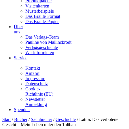
Produktpalette
Visitenkarten
Musterbeispiele
Das Braille-Format
Das Braille-Papier
Über
uns
Das Verlags-Team
Pauline von Mallinckrodt
Verlagsgeschichte
Wir informieren
Service
Kontakt
Anfahrt
Impressum
Datenschutz
Cookie-
Richtlinie (EU)
Newsletter-
Anmeldung
Spenden
Skip
Start
/
Bücher
/
Sachbücher
/
Geschichte
/ Latifa: Das verbotene
to
Gesicht – Mein Leben unter den Taliban