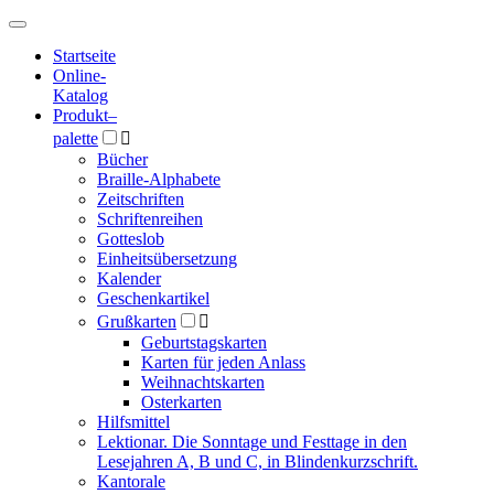
Hauptmenü
Hauptmenü
Startseite
Online-
Katalog
Produkt
–
palette

Bücher
Braille-Alphabete
Zeitschriften
Schriftenreihen
Gotteslob
Einheitsübersetzung
Kalender
Geschenkartikel
Grußkarten

Geburtstagskarten
Karten für jeden Anlass
Weihnachtskarten
Osterkarten
Hilfsmittel
Lektionar. Die Sonntage und Festtage in den
Lesejahren A, B und C, in Blindenkurzschrift.
Kantorale