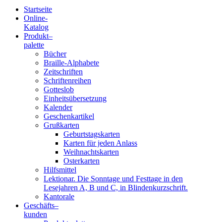
Startseite
Online-
Blindenschrift-
Katalog
Produkt
–
Verlag
palette
Bücher
und
Braille-Alphabete
Zeitschriften
-
Schriftenreihen
Gotteslob
Druckerei
Einheitsübersetzung
Kalender
gGmbH
Geschenkartikel
Grußkarten
Geburtstagskarten
Pauline
Karten für jeden Anlass
von
Weihnachtskarten
Mallinckrodt
Osterkarten
Hilfsmittel
Lektionar. Die Sonntage und Festtage in den
Lesejahren A, B und C, in Blindenkurzschrift.
Kantorale
Geschäfts­
–
kunden