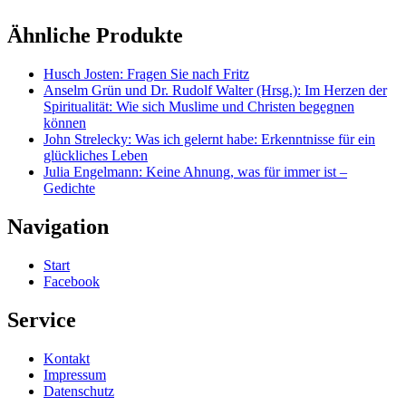
Ähnliche Produkte
Husch Josten: Fragen Sie nach Fritz
Anselm Grün und Dr. Rudolf Walter (Hrsg.): Im Herzen der
Spiritualität: Wie sich Muslime und Christen begegnen
können
John Strelecky: Was ich gelernt habe: Erkenntnisse für ein
glückliches Leben
Julia Engelmann: Keine Ahnung, was für immer ist –
Gedichte
Navigation
Start
Facebook
Service
Kontakt
Impressum
Datenschutz