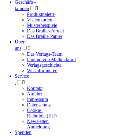
Geschäfts­
–
kunden

Produktpalette
Visitenkarten
Musterbeispiele
Das Braille-Format
Das Braille-Papier
Über
uns

Das Verlags-Team
Pauline von Mallinckrodt
Verlagsgeschichte
Wir informieren
Service

Kontakt
Anfahrt
Impressum
Datenschutz
Cookie-
Richtlinie (EU)
Newsletter-
Anmeldung
Spenden