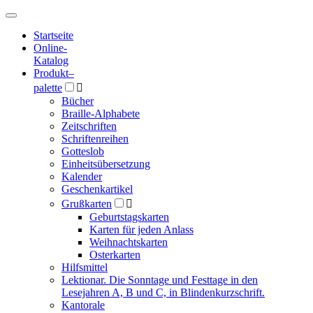
Hauptmenü
Hauptmenü
Startseite
Online-
Katalog
Produkt
–
palette

Bücher
Braille-Alphabete
Zeitschriften
Schriftenreihen
Gotteslob
Einheitsübersetzung
Kalender
Geschenkartikel
Grußkarten

Geburtstagskarten
Karten für jeden Anlass
Weihnachtskarten
Osterkarten
Hilfsmittel
Lektionar. Die Sonntage und Festtage in den
Lesejahren A, B und C, in Blindenkurzschrift.
Kantorale