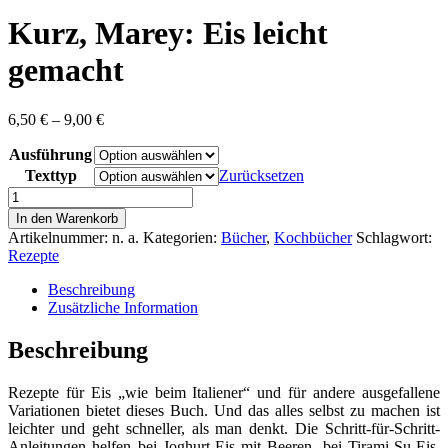
content
Kurz, Marey: Eis leicht
gemacht
Preisspanne:
6,50
€
–
9,00
€
6,50 €
Ausführung
bis
9,00 €
Texttyp
Zurücksetzen
Kurz,
Marey:
In den Warenkorb
Eis
Artikelnummer:
n. a.
Kategorien:
Bücher
,
Kochbücher
Schlagwort:
leicht
Rezepte
gemacht
Menge
Beschreibung
Zusätzliche Information
Beschreibung
Rezepte für Eis „wie beim Italiener“ und für andere ausgefallene
Variationen bietet dieses Buch. Und das alles selbst zu machen ist
leichter und geht schneller, als man denkt. Die Schritt-für-Schritt-
Anleitungen helfen bei Joghurt-Eis mit Beeren, bei Tirami-Su-Eis,