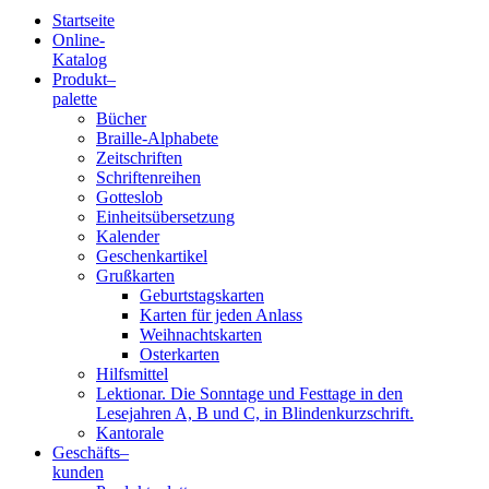
Startseite
Online-
Blindenschrift-
Katalog
Produkt
–
Verlag
palette
Bücher
und
Braille-Alphabete
Zeitschriften
-
Schriftenreihen
Gotteslob
Druckerei
Einheitsübersetzung
Kalender
gGmbH
Geschenkartikel
Grußkarten
Geburtstagskarten
Pauline
Karten für jeden Anlass
von
Weihnachtskarten
Mallinckrodt
Osterkarten
Hilfsmittel
Lektionar. Die Sonntage und Festtage in den
Lesejahren A, B und C, in Blindenkurzschrift.
Kantorale
Geschäfts­
–
kunden