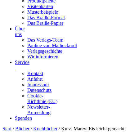
Produktpalette
Visitenkarten
Musterbeispiele
Das Braille-Format
Das Braille-Papier
Über
uns
Das Verlags-Team
Pauline von Mallinckrodt
Verlagsgeschichte
Wir informieren
Service
Kontakt
Anfahrt
Impressum
Datenschutz
Cookie-
Richtlinie (EU)
Newsletter-
Anmeldung
Spenden
Skip
Start
/
Bücher
/
Kochbücher
/ Kurz, Marey: Eis leicht gemacht
to