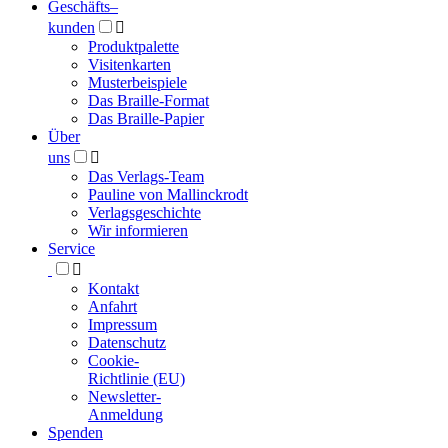
Geschäfts­
–
kunden

Produktpalette
Visitenkarten
Musterbeispiele
Das Braille-Format
Das Braille-Papier
Über
uns

Das Verlags-Team
Pauline von Mallinckrodt
Verlagsgeschichte
Wir informieren
Service

Kontakt
Anfahrt
Impressum
Datenschutz
Cookie-
Richtlinie (EU)
Newsletter-
Anmeldung
Spenden