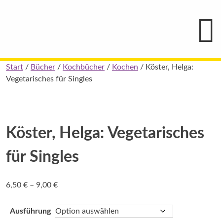
Hauptmenü
Blindenschrift-
Verlag
und
-
Druckerei
gGmbH
Skip
Start
/
Bücher
/
Kochbücher
/
Kochen
/ Köster, Helga:
Pauline
to
Vegetarisches für Singles
von
Mallinckrodt
content
Köster, Helga: Vegetarisches
für Singles
Preisspanne:
6,50
€
–
9,00
€
6,50 €
bis
Ausführung
9,00 €