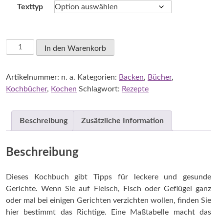
Texttyp
Köster,
In den Warenkorb
Helga:
Vegetarisches
Artikelnummer:
n. a.
Kategorien:
Backen
,
Bücher
,
für
Kochbücher
,
Kochen
Schlagwort:
Rezepte
Singles
Menge
Beschreibung
Zusätzliche Information
Beschreibung
Dieses Kochbuch gibt Tipps für leckere und gesunde
Gerichte. Wenn Sie auf Fleisch, Fisch oder Geflügel ganz
oder mal bei einigen Gerichten verzichten wollen, finden Sie
hier bestimmt das Richtige. Eine Maßtabelle macht das