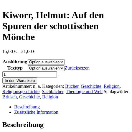
content
Kiworr, Helmut: Auf den
Spuren der schottischen
Mönche
Preisspanne:
15,00
€
–
21,00
€
15,00 €
Ausführung
bis
21,00 €
Texttyp
Zurücksetzen
Kiworr,
Helmut:
In den Warenkorb
Auf
Artikelnummer:
n. a.
Kategorien:
Bücher
,
Geschichte
,
Religion
,
den
Religionsgeschichte
,
Sachbücher
,
Theologie und Welt
Schlagwörter:
Spuren
Britisch
,
Geschichte
,
Religion
der
schottischen
Beschreibung
Mönche
Zusätzliche Information
Menge
Beschreibung