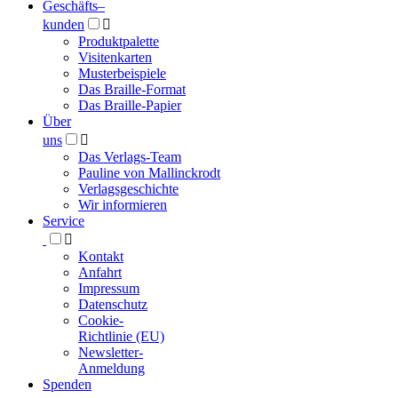
Geschäfts­
–
kunden

Produktpalette
Visitenkarten
Musterbeispiele
Das Braille-Format
Das Braille-Papier
Über
uns

Das Verlags-Team
Pauline von Mallinckrodt
Verlagsgeschichte
Wir informieren
Service

Kontakt
Anfahrt
Impressum
Datenschutz
Cookie-
Richtlinie (EU)
Newsletter-
Anmeldung
Spenden