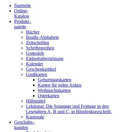
Startseite
Online-
Blindenschrift-
Katalog
Produkt
–
Verlag
palette
Bücher
und
Braille-Alphabete
Zeitschriften
-
Schriftenreihen
Gotteslob
Druckerei
Einheitsübersetzung
Kalender
gGmbH
Geschenkartikel
Grußkarten
Geburtstagskarten
Pauline
Karten für jeden Anlass
von
Weihnachtskarten
Mallinckrodt
Osterkarten
Hilfsmittel
Lektionar. Die Sonntage und Festtage in den
Lesejahren A, B und C, in Blindenkurzschrift.
Kantorale
Geschäfts­
–
kunden