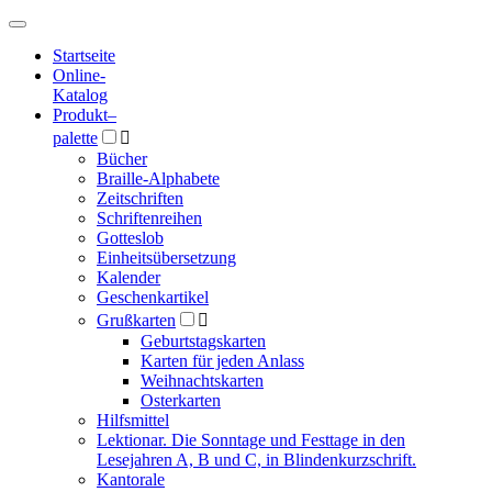
Hauptmenü
Hauptmenü
Startseite
Online-
Katalog
Produkt
–
palette

Bücher
Braille-Alphabete
Zeitschriften
Schriftenreihen
Gotteslob
Einheitsübersetzung
Kalender
Geschenkartikel
Grußkarten

Geburtstagskarten
Karten für jeden Anlass
Weihnachtskarten
Osterkarten
Hilfsmittel
Lektionar. Die Sonntage und Festtage in den
Lesejahren A, B und C, in Blindenkurzschrift.
Kantorale