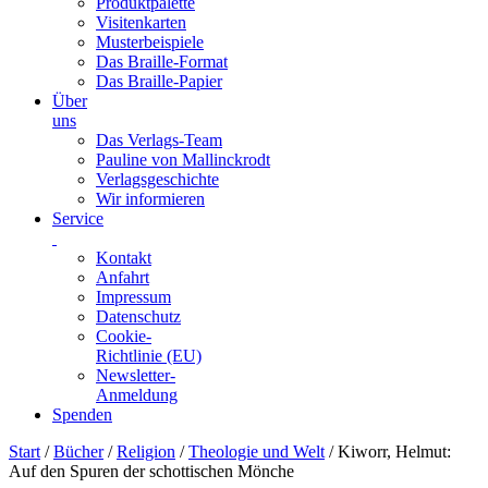
Produktpalette
Visitenkarten
Musterbeispiele
Das Braille-Format
Das Braille-Papier
Über
uns
Das Verlags-Team
Pauline von Mallinckrodt
Verlagsgeschichte
Wir informieren
Service
Kontakt
Anfahrt
Impressum
Datenschutz
Cookie-
Richtlinie (EU)
Newsletter-
Anmeldung
Spenden
Skip
Start
/
Bücher
/
Religion
/
Theologie und Welt
/ Kiworr, Helmut:
to
Auf den Spuren der schottischen Mönche