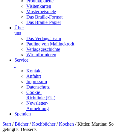
Produktpalette
Visitenkarten
Musterbeispiele
Das Braille-Format
Das Braille-Papier
Über
uns
Das Verlags-Team
Pauline von Mallinckrodt
Verlagsgeschichte
Wir informieren
Service
Kontakt
Anfahrt
Impressum
Datenschutz
Cookie-
Richtlinie (EU)
Newsletter-
Anmeldung
Spenden
Skip
Start
/
Bücher
/
Kochbücher
/
Kochen
/ Kittler, Martina: So
to
gelingt’s: Desserts