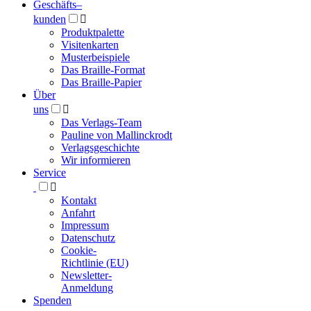
Geschäfts­
–
kunden

Produktpalette
Visitenkarten
Musterbeispiele
Das Braille-Format
Das Braille-Papier
Über
uns

Das Verlags-Team
Pauline von Mallinckrodt
Verlagsgeschichte
Wir informieren
Service

Kontakt
Anfahrt
Impressum
Datenschutz
Cookie-
Richtlinie (EU)
Newsletter-
Anmeldung
Spenden