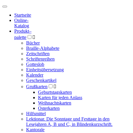
Hauptmenü
Hauptmenü
Startseite
Online-
Katalog
Produkt
–
palette

Bücher
Braille-Alphabete
Zeitschriften
Schriftenreihen
Gotteslob
Einheitsübersetzung
Kalender
Geschenkartikel
Grußkarten

Geburtstagskarten
Karten für jeden Anlass
Weihnachtskarten
Osterkarten
Hilfsmittel
Lektionar. Die Sonntage und Festtage in den
Lesejahren A, B und C, in Blindenkurzschrift.
Kantorale