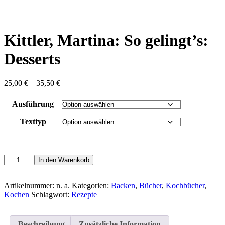
content
Kittler, Martina: So gelingt’s:
Desserts
Preisspanne:
25,00
€
–
35,50
€
25,00 €
bis
Ausführung
35,50 €
Texttyp
Kittler,
In den Warenkorb
Martina:
So
gelingt's:
Artikelnummer:
n. a.
Kategorien:
Backen
,
Bücher
,
Kochbücher
,
Desserts
Kochen
Schlagwort:
Rezepte
Menge
Beschreibung
Zusätzliche Information