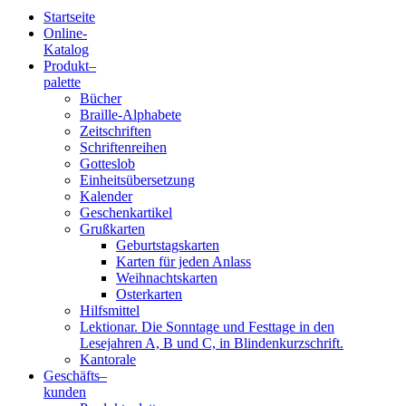
Startseite
Online-
Blindenschrift-
Katalog
Produkt
–
Verlag
palette
Bücher
und
Braille-Alphabete
Zeitschriften
-
Schriftenreihen
Gotteslob
Druckerei
Einheitsübersetzung
Kalender
gGmbH
Geschenkartikel
Grußkarten
Geburtstagskarten
Pauline
Karten für jeden Anlass
von
Weihnachtskarten
Mallinckrodt
Osterkarten
Hilfsmittel
Lektionar. Die Sonntage und Festtage in den
Lesejahren A, B und C, in Blindenkurzschrift.
Kantorale
Geschäfts­
–
kunden