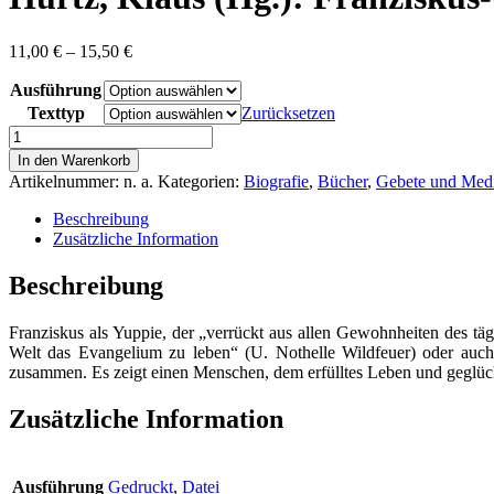
Preisspanne:
11,00
€
–
15,50
€
11,00 €
Ausführung
bis
15,50 €
Texttyp
Zurücksetzen
Hurtz,
Klaus
In den Warenkorb
(Hg.):
Artikelnummer:
n. a.
Kategorien:
Biografie
,
Bücher
,
Gebete und Medi
Franziskus-
Gesichter
Beschreibung
-
Zusätzliche Information
Von
Zeitgenossen
Beschreibung
betrachtet
Menge
Franziskus als Yuppie, der „verrückt aus allen Gewohnheiten des tä
Welt das Evangelium zu leben“ (U. Nothelle Wildfeuer) oder auch 
zusammen. Es zeigt einen Menschen, dem erfülltes Leben und geglüc
Zusätzliche Information
Ausführung
Gedruckt
,
Datei