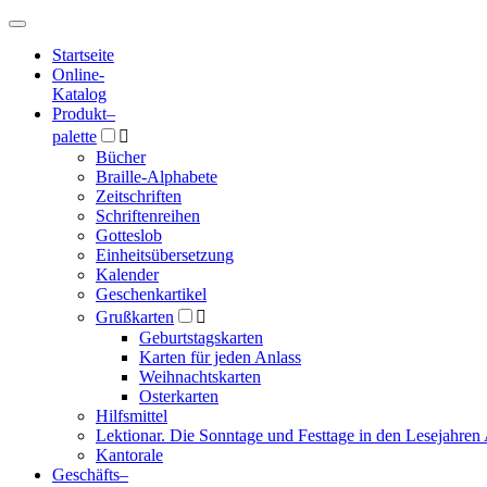
Hauptmenü
Hauptmenü
Startseite
Online-
Katalog
Produkt
–
palette

Bücher
Braille-Alphabete
Zeitschriften
Schriftenreihen
Gotteslob
Einheitsübersetzung
Kalender
Geschenkartikel
Grußkarten

Geburtstagskarten
Karten für jeden Anlass
Weihnachtskarten
Osterkarten
Hilfsmittel
Lektionar. Die Sonntage und Festtage in den Lesejahren 
Kantorale
Geschäfts­
–