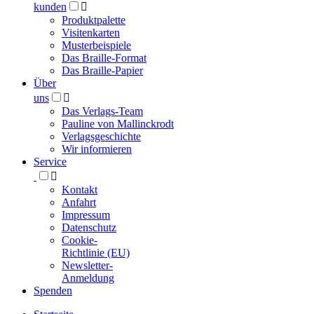
kunden

Produktpalette
Visitenkarten
Musterbeispiele
Das Braille-Format
Das Braille-Papier
Über
uns

Das Verlags-Team
Pauline von Mallinckrodt
Verlagsgeschichte
Wir informieren
Service

Kontakt
Anfahrt
Impressum
Datenschutz
Cookie-
Richtlinie (EU)
Newsletter-
Anmeldung
Spenden