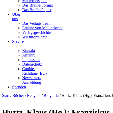
Musterbeispiele
Das Braille-Format
Das Braille-Papier
Über
uns
Das Verlags-Team
Pauline von Mallinckrodt
Verlagsgeschichte
Wir informieren
Service
Kontakt
Anfahrt
Impressum
Datenschutz
Cookie-
Richtlinie (EU)
Newsletter-
Anmeldung
Spenden
Skip
Start
/
Bücher
/
Religion
/
Biografie
/ Hurtz, Klaus (Hg.): Franziskus-
to
content
Hurtz, Klaus (Hg.): Franziskus-