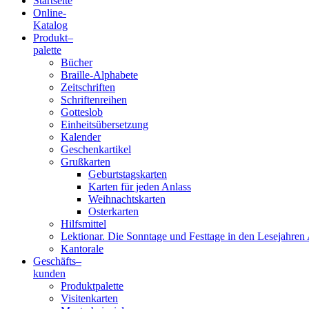
Startseite
Online-
Blindenschrift-
Katalog
Produkt
–
Verlag
palette
Bücher
und
Braille-Alphabete
Zeitschriften
-
Schriftenreihen
Gotteslob
Druckerei
Einheitsübersetzung
Kalender
gGmbH
Geschenkartikel
Grußkarten
Geburtstagskarten
Pauline
Karten für jeden Anlass
von
Weihnachtskarten
Mallinckrodt
Osterkarten
Hilfsmittel
Lektionar. Die Sonntage und Festtage in den Lesejahren 
Kantorale
Geschäfts­
–
kunden
Produktpalette
Visitenkarten