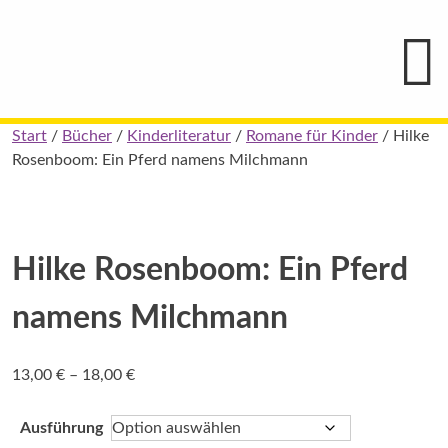
Hauptmenü
Blindenschrift-
Verlag
und
-
Druckerei
gGmbH
Skip
Start
/
Bücher
/
Kinderliteratur
/
Romane für Kinder
/ Hilke
Pauline
to
Rosenboom: Ein Pferd namens Milchmann
von
Mallinckrodt
content
Hilke Rosenboom: Ein Pferd
namens Milchmann
Preisspanne:
13,00
€
–
18,00
€
13,00 €
bis
Ausführung
18,00 €