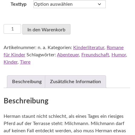
Texttyp
Hilke
In den Warenkorb
Rosenboom:
Ein
Artikelnummer:
n. a.
Kategorien:
Kinderliteratur
,
Romane
Pferd
für Kinder
Schlagwörter:
Abenteuer
,
Freundschaft
,
Humor
,
namens
Kinder
,
Tiere
Milchmann
Menge
Beschreibung
Zusätzliche Information
Beschreibung
Herman staunt nicht schlecht, als eines Tages ein riesiges
Pferd auf der Terrasse steht: Milchmann. Milchmann darf
auf keinen Fall entdeckt werden, also muss Herman etwas