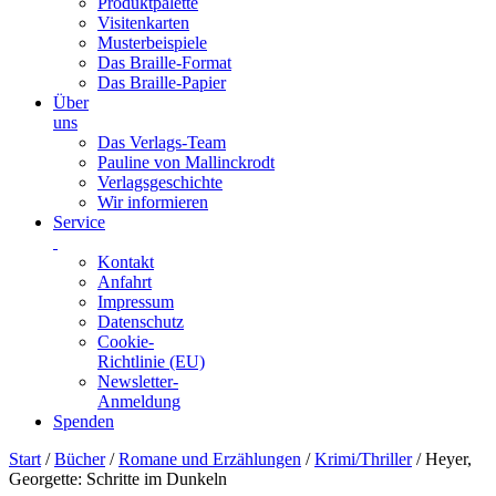
Produktpalette
Visitenkarten
Musterbeispiele
Das Braille-Format
Das Braille-Papier
Über
uns
Das Verlags-Team
Pauline von Mallinckrodt
Verlagsgeschichte
Wir informieren
Service
Kontakt
Anfahrt
Impressum
Datenschutz
Cookie-
Richtlinie (EU)
Newsletter-
Anmeldung
Spenden
Skip
Start
/
Bücher
/
Romane und Erzählungen
/
Krimi/Thriller
/ Heyer,
to
Georgette: Schritte im Dunkeln