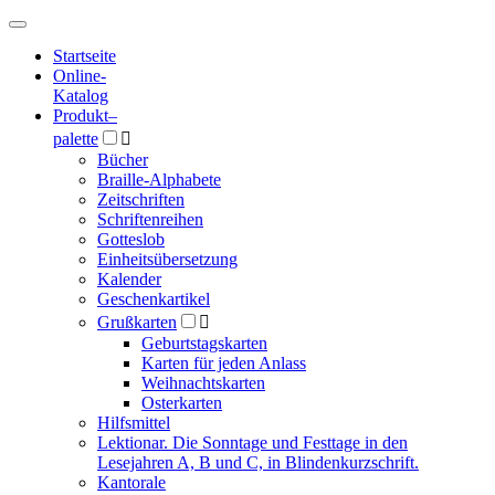
Hauptmenü
Hauptmenü
Startseite
Online-
Katalog
Produkt
–
palette

Bücher
Braille-Alphabete
Zeitschriften
Schriftenreihen
Gotteslob
Einheitsübersetzung
Kalender
Geschenkartikel
Grußkarten

Geburtstagskarten
Karten für jeden Anlass
Weihnachtskarten
Osterkarten
Hilfsmittel
Lektionar. Die Sonntage und Festtage in den
Lesejahren A, B und C, in Blindenkurzschrift.
Kantorale