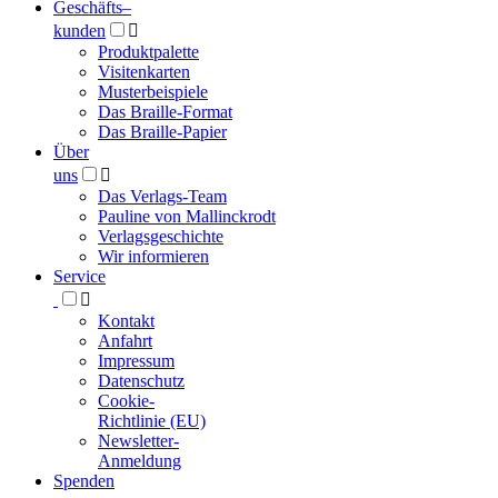
Geschäfts­
–
kunden

Produktpalette
Visitenkarten
Musterbeispiele
Das Braille-Format
Das Braille-Papier
Über
uns

Das Verlags-Team
Pauline von Mallinckrodt
Verlagsgeschichte
Wir informieren
Service

Kontakt
Anfahrt
Impressum
Datenschutz
Cookie-
Richtlinie (EU)
Newsletter-
Anmeldung
Spenden