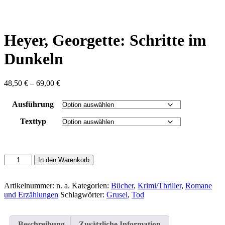
content
Heyer, Georgette: Schritte im
Dunkeln
Preisspanne:
48,50
€
–
69,00
€
48,50 €
bis
Ausführung
69,00 €
Texttyp
Heyer,
In den Warenkorb
Georgette:
Schritte
im
Artikelnummer:
n. a.
Kategorien:
Bücher
,
Krimi/Thriller
,
Romane
Dunkeln
und Erzählungen
Schlagwörter:
Grusel
,
Tod
Menge
Beschreibung
Zusätzliche Information