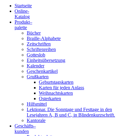
Startseite
Online-
Blindenschrift-
Katalog
Produkt
–
Verlag
palette
Bücher
und
Braille-Alphabete
Zeitschriften
-
Schriftenreihen
Gotteslob
Druckerei
Einheitsübersetzung
Kalender
gGmbH
Geschenkartikel
Grußkarten
Geburtstagskarten
Pauline
Karten für jeden Anlass
von
Weihnachtskarten
Mallinckrodt
Osterkarten
Hilfsmittel
Lektionar. Die Sonntage und Festtage in den
Lesejahren A, B und C, in Blindenkurzschrift.
Kantorale
Geschäfts­
–
kunden