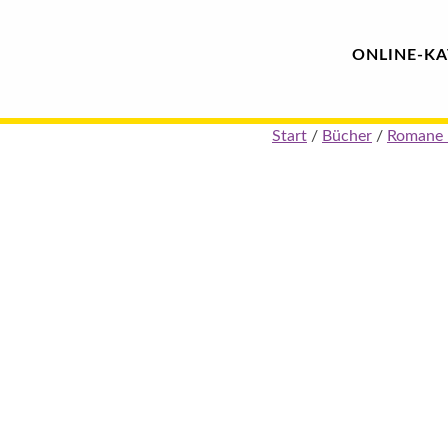
Hauptmenü
Blindenschrift-
ONLINE-
KA
Verlag
Skip
Start
/
Bücher
/
Romane 
und
to
content
-
Druckerei
gGmbH
Pauline
von
Mallinckrodt