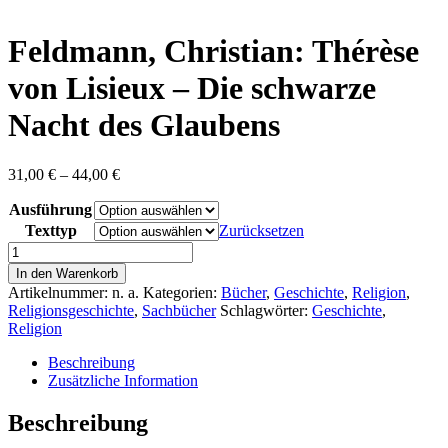
content
Feldmann, Christian: Thérèse
von Lisieux – Die schwarze
Nacht des Glaubens
Preisspanne:
31,00
€
–
44,00
€
31,00 €
Ausführung
bis
44,00 €
Texttyp
Zurücksetzen
Feldmann,
Christian:
In den Warenkorb
Thérèse
Artikelnummer:
n. a.
Kategorien:
Bücher
,
Geschichte
,
Religion
,
von
Religionsgeschichte
,
Sachbücher
Schlagwörter:
Geschichte
,
Lisieux
Religion
-
Die
Beschreibung
schwarze
Zusätzliche Information
Nacht
des
Beschreibung
Glaubens
Menge