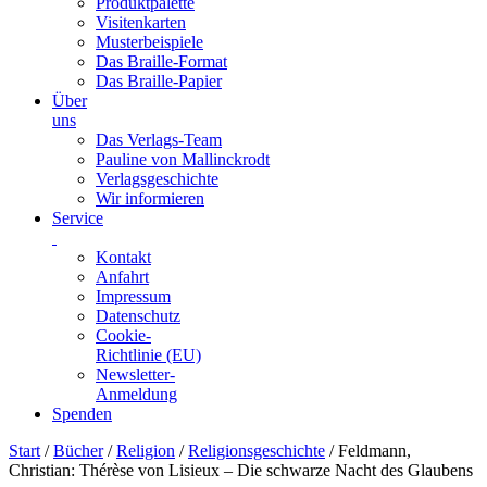
Produktpalette
Visitenkarten
Musterbeispiele
Das Braille-Format
Das Braille-Papier
Über
uns
Das Verlags-Team
Pauline von Mallinckrodt
Verlagsgeschichte
Wir informieren
Service
Kontakt
Anfahrt
Impressum
Datenschutz
Cookie-
Richtlinie (EU)
Newsletter-
Anmeldung
Spenden
Skip
Start
/
Bücher
/
Religion
/
Religionsgeschichte
/ Feldmann,
to
Christian: Thérèse von Lisieux – Die schwarze Nacht des Glaubens