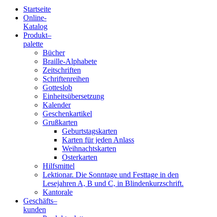
Startseite
Online-
Blindenschrift-
Katalog
Produkt
–
Verlag
palette
Bücher
und
Braille-Alphabete
Zeitschriften
-
Schriftenreihen
Gotteslob
Druckerei
Einheitsübersetzung
Kalender
gGmbH
Geschenkartikel
Grußkarten
Geburtstagskarten
Pauline
Karten für jeden Anlass
von
Weihnachtskarten
Mallinckrodt
Osterkarten
Hilfsmittel
Lektionar. Die Sonntage und Festtage in den
Lesejahren A, B und C, in Blindenkurzschrift.
Kantorale
Geschäfts­
–
kunden