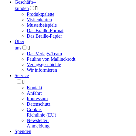
Geschäfts­
–
kunden

Produktpalette
Visitenkarten
Musterbeispiele
Das Braille-Format
Das Braille-Papier
Über
uns

Das Verlags-Team
Pauline von Mallinckrodt
Verlagsgeschichte
Wir informieren
Service

Kontakt
Anfahrt
Impressum
Datenschutz
Cookie-
Richtlinie (EU)
Newsletter-
Anmeldung
Spenden