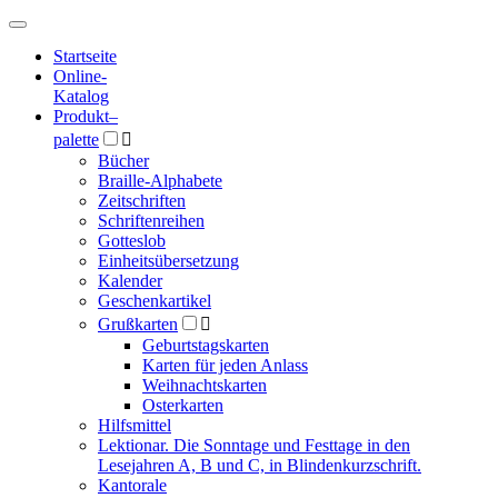
Hauptmenü
Hauptmenü
Startseite
Online-
Katalog
Produkt
–
palette

Bücher
Braille-Alphabete
Zeitschriften
Schriftenreihen
Gotteslob
Einheitsübersetzung
Kalender
Geschenkartikel
Grußkarten

Geburtstagskarten
Karten für jeden Anlass
Weihnachtskarten
Osterkarten
Hilfsmittel
Lektionar. Die Sonntage und Festtage in den
Lesejahren A, B und C, in Blindenkurzschrift.
Kantorale