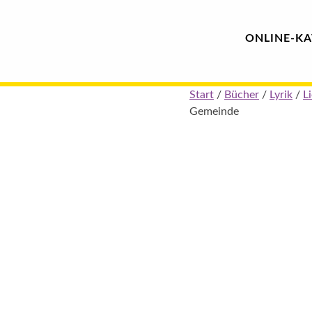
Hauptmenü
Blindenschrift-
ONLINE-
KA
Verlag
Skip
Start
/
Bücher
/
Lyrik
/
L
und
to
Gemeinde
content
-
Druckerei
gGmbH
Pauline
von
Mallinckrodt