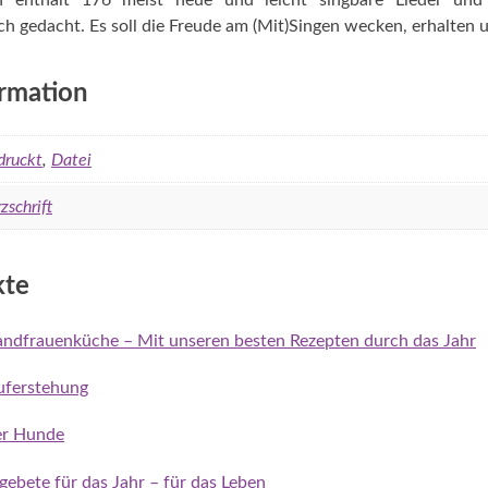
h enthält 176 meist neue und leicht singbare Lieder und
Menge
 gedacht. Es soll die Freude am (Mit)Singen wecken, erhalten u
ormation
druckt
,
Datei
zschrift
kte
ndfrauenküche – Mit unseren besten Rezepten durch das Jahr
uferstehung
der Hunde
ebete für das Jahr – für das Leben