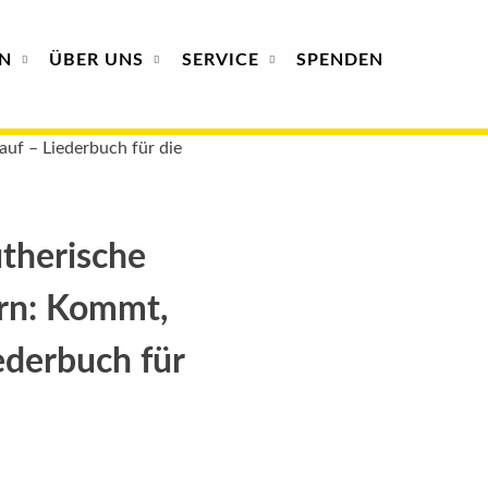
N
ÜBER
UNS
SERVICE
SPENDEN
auf – Liederbuch für die
utherische
ern: Kommt,
ederbuch für
: