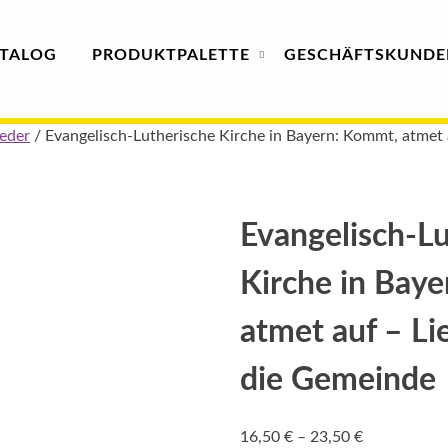
TALOG
PRODUKT
PALETTE
GESCHÄFTS­
KUNDE
ieder
/ Evangelisch-Lutherische Kirche in Bayern: Kommt, atmet 
Evangelisch-L
Kirche in Bay
atmet auf – Li
die Gemeinde
Preisspanne
16,50
€
–
23,50
€