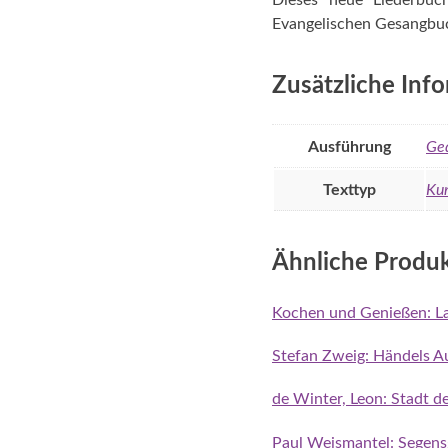
Dieses neue Liederbuc
Evangelischen Gesangbuch
Zusätzliche Inf
Ausführung
Ge
Texttyp
Kur
Ähnliche Produ
Kochen und Genießen: La
Stefan Zweig: Händels A
de Winter, Leon: Stadt 
Paul Weismantel: Segensg