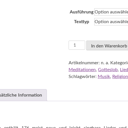
16,50 €
bis
Ausführung
23,50 €
Texttyp
Evangelisch-
In den Warenkorb
Lutherische
Kirche
Artikelnummer:
n. a.
Kategori
in
Meditationen
,
Gotteslob
,
Lied
Bayern:
Schlagwörter:
Musik
,
Religion
Kommt,
atmet
auf
sätzliche Information
-
Liederbuch
für
die
Gemeinde