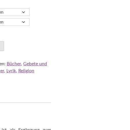
en:
Bücher
,
Gebete und
er
,
Lyrik
,
Religion