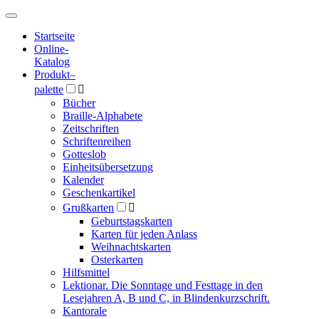
Hauptmenü
Hauptmenü
Startseite
Online-
Katalog
Produkt
–
palette

Bücher
Braille-Alphabete
Zeitschriften
Schriftenreihen
Gotteslob
Einheitsübersetzung
Kalender
Geschenkartikel
Grußkarten

Geburtstagskarten
Karten für jeden Anlass
Weihnachtskarten
Osterkarten
Hilfsmittel
Lektionar. Die Sonntage und Festtage in den
Lesejahren A, B und C, in Blindenkurzschrift.
Kantorale