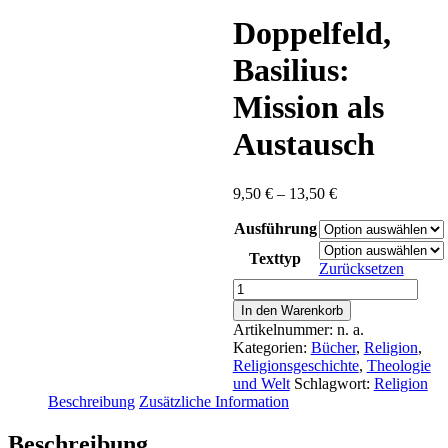
content
Doppelfeld,
Basilius:
Mission als
Austausch
Preisspanne:
9,50
€
–
13,50
€
9,50 €
Ausführung
bis
13,50 €
Texttyp
Zurücksetzen
Doppelfeld,
Basilius:
In den Warenkorb
Mission
Artikelnummer:
n. a.
als
Kategorien:
Bücher
,
Religion
,
Austausch
Religionsgeschichte
,
Theologie
Menge
und Welt
Schlagwort:
Religion
Beschreibung
Zusätzliche Information
Beschreibung