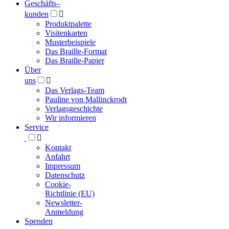
Geschäfts­
–
kunden

Produktpalette
Visitenkarten
Musterbeispiele
Das Braille-Format
Das Braille-Papier
Über
uns

Das Verlags-Team
Pauline von Mallinckrodt
Verlagsgeschichte
Wir informieren
Service

Kontakt
Anfahrt
Impressum
Datenschutz
Cookie-
Richtlinie (EU)
Newsletter-
Anmeldung
Spenden