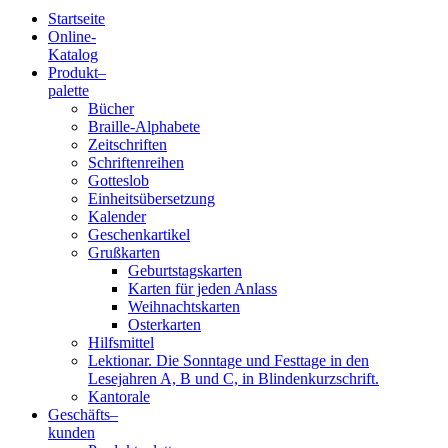
Startseite
Online-
Blindenschrift-
Katalog
Produkt
–
Verlag
palette
Bücher
und
Braille-Alphabete
Zeitschriften
-
Schriftenreihen
Gotteslob
Druckerei
Einheitsübersetzung
Kalender
gGmbH
Geschenkartikel
Grußkarten
Geburtstagskarten
Pauline
Karten für jeden Anlass
von
Weihnachtskarten
Mallinckrodt
Osterkarten
Hilfsmittel
Lektionar. Die Sonntage und Festtage in den
Lesejahren A, B und C, in Blindenkurzschrift.
Kantorale
Geschäfts­
–
kunden