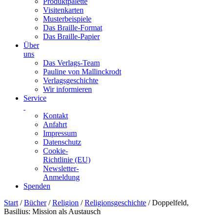
Produktpalette
Visitenkarten
Musterbeispiele
Das Braille-Format
Das Braille-Papier
Über
uns
Das Verlags-Team
Pauline von Mallinckrodt
Verlagsgeschichte
Wir informieren
Service
Kontakt
Anfahrt
Impressum
Datenschutz
Cookie-
Richtlinie (EU)
Newsletter-
Anmeldung
Spenden
Skip
Start
/
Bücher
/
Religion
/
Religionsgeschichte
/ Doppelfeld,
to
Basilius: Mission als Austausch