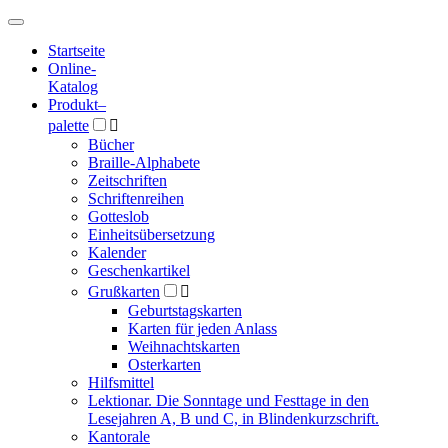
Hauptmenü
Hauptmenü
Startseite
Online-
Katalog
Produkt
–
palette

Bücher
Braille-Alphabete
Zeitschriften
Schriftenreihen
Gotteslob
Einheitsübersetzung
Kalender
Geschenkartikel
Grußkarten

Geburtstagskarten
Karten für jeden Anlass
Weihnachtskarten
Osterkarten
Hilfsmittel
Lektionar. Die Sonntage und Festtage in den
Lesejahren A, B und C, in Blindenkurzschrift.
Kantorale