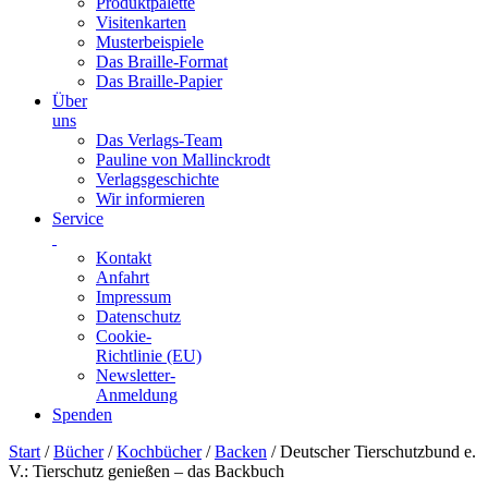
Produktpalette
Visitenkarten
Musterbeispiele
Das Braille-Format
Das Braille-Papier
Über
uns
Das Verlags-Team
Pauline von Mallinckrodt
Verlagsgeschichte
Wir informieren
Service
Kontakt
Anfahrt
Impressum
Datenschutz
Cookie-
Richtlinie (EU)
Newsletter-
Anmeldung
Spenden
Skip
Start
/
Bücher
/
Kochbücher
/
Backen
/ Deutscher Tierschutzbund e.
to
V.: Tierschutz genießen – das Backbuch