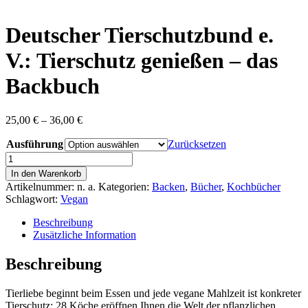
content
Deutscher Tierschutzbund e.
V.: Tierschutz genießen – das
Backbuch
Preisspanne:
25,00
€
–
36,00
€
25,00 €
Ausführung
bis
Zurücksetzen
36,00 €
Deutscher
Tierschutzbund
In den Warenkorb
e.
Artikelnummer:
n. a.
Kategorien:
Backen
,
Bücher
,
Kochbücher
V.:
Schlagwort:
Vegan
Tierschutz
genießen
Beschreibung
–
Zusätzliche Information
das
Backbuch
Beschreibung
Menge
Tierliebe beginnt beim Essen und jede vegane Mahlzeit ist konkreter
Tierschutz: 28 Köche eröffnen Ihnen die Welt der pflanzlichen