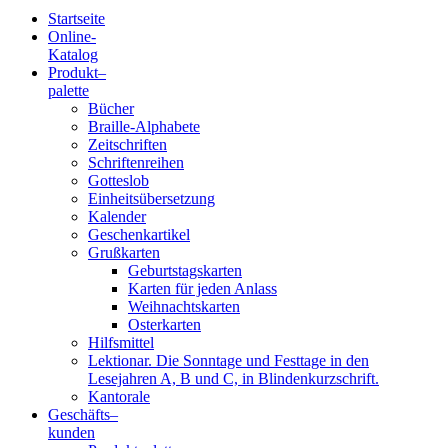
Startseite
Online-
Blindenschrift-
Katalog
Produkt
–
Verlag
palette
Bücher
und
Braille-Alphabete
Zeitschriften
-
Schriftenreihen
Gotteslob
Druckerei
Einheitsübersetzung
Kalender
gGmbH
Geschenkartikel
Grußkarten
Geburtstagskarten
Pauline
Karten für jeden Anlass
von
Weihnachtskarten
Mallinckrodt
Osterkarten
Hilfsmittel
Lektionar. Die Sonntage und Festtage in den
Lesejahren A, B und C, in Blindenkurzschrift.
Kantorale
Geschäfts­
–
kunden