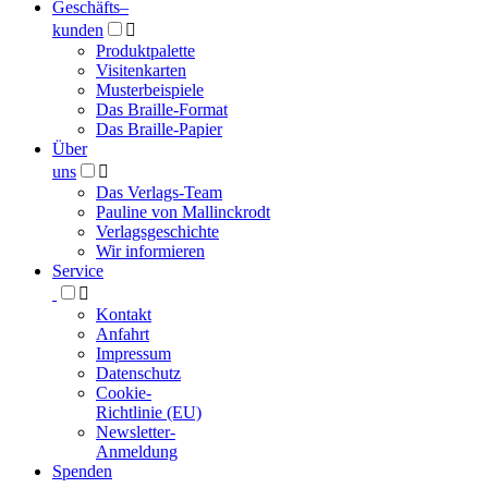
Geschäfts­
–
kunden

Produktpalette
Visitenkarten
Musterbeispiele
Das Braille-Format
Das Braille-Papier
Über
uns

Das Verlags-Team
Pauline von Mallinckrodt
Verlagsgeschichte
Wir informieren
Service

Kontakt
Anfahrt
Impressum
Datenschutz
Cookie-
Richtlinie (EU)
Newsletter-
Anmeldung
Spenden