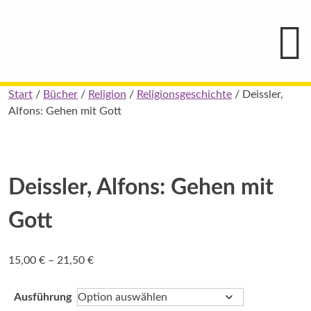
Hauptmenü
Blindenschrift-
Verlag
und
-
Druckerei
gGmbH
Skip
Start
/
Bücher
/
Religion
/
Religionsgeschichte
/ Deissler,
Pauline
to
Alfons: Gehen mit Gott
von
Mallinckrodt
content
Deissler, Alfons: Gehen mit
Gott
Preisspanne:
15,00
€
–
21,50
€
15,00 €
bis
Ausführung
21,50 €