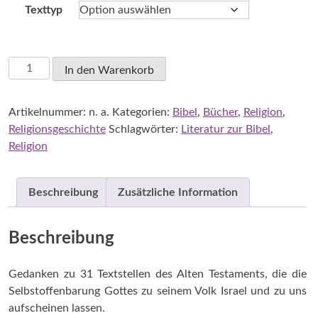
Texttyp
Deissler,
In den Warenkorb
Alfons:
Gehen
Artikelnummer:
n. a.
Kategorien:
Bibel
,
Bücher
,
Religion
,
mit
Religionsgeschichte
Schlagwörter:
Literatur zur Bibel
,
Gott
Religion
Menge
Beschreibung
Zusätzliche Information
Beschreibung
Gedanken zu 31 Textstellen des Alten Testaments, die die
Selbstoffenbarung Gottes zu seinem Volk Israel und zu uns
aufscheinen lassen.