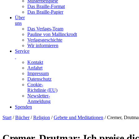
Musterbeispiele
Das Braille-Format
Das Braille-Papier
Über
uns
Das Verlags-Team
Pauline von Mallinckrodt
Verlagsgeschichte
Wir informieren
Service
Kontakt
Anfahrt
Impressum
Datenschutz
Cookie-
Richtlinie (EU)
Newsletter-
Anmeldung
Spenden
Skip
Start
/
Bücher
/
Religion
/
Gebete und Meditationen
/ Cremer, Drutmar
to
content
Cremer, Drutmar: Ich preise di