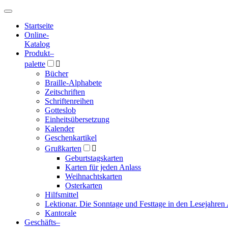
Hauptmenü
Hauptmenü
Startseite
Online-
Katalog
Produkt
–
palette

Bücher
Braille-Alphabete
Zeitschriften
Schriftenreihen
Gotteslob
Einheitsübersetzung
Kalender
Geschenkartikel
Grußkarten

Geburtstagskarten
Karten für jeden Anlass
Weihnachtskarten
Osterkarten
Hilfsmittel
Lektionar. Die Sonntage und Festtage in den Lesejahren 
Kantorale
Geschäfts­
–