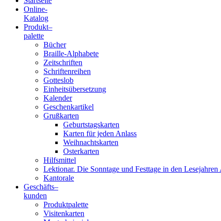
Startseite
Online-
Blindenschrift-
Katalog
Produkt
–
Verlag
palette
Bücher
und
Braille-Alphabete
Zeitschriften
-
Schriftenreihen
Gotteslob
Druckerei
Einheitsübersetzung
Kalender
gGmbH
Geschenkartikel
Grußkarten
Geburtstagskarten
Pauline
Karten für jeden Anlass
von
Weihnachtskarten
Mallinckrodt
Osterkarten
Hilfsmittel
Lektionar. Die Sonntage und Festtage in den Lesejahren 
Kantorale
Geschäfts­
–
kunden
Produktpalette
Visitenkarten