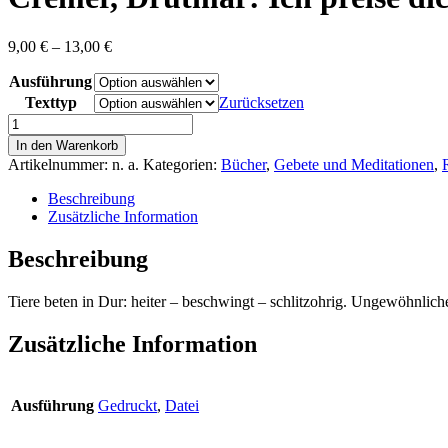
Preisspanne:
9,00
€
–
13,00
€
9,00 €
Ausführung
bis
13,00 €
Texttyp
Zurücksetzen
Cremer,
Drutmar:
In den Warenkorb
Ich
Artikelnummer:
n. a.
Kategorien:
Bücher
,
Gebete und Meditationen
,
preise
dich,
Beschreibung
Herr,
Zusätzliche Information
darum
hüpfe
Beschreibung
ich
Menge
Tiere beten in Dur: heiter – beschwingt – schlitzohrig. Ungewöhnlic
Zusätzliche Information
Ausführung
Gedruckt
,
Datei