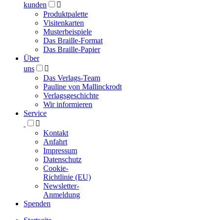
kunden

Produktpalette
Visitenkarten
Musterbeispiele
Das Braille-Format
Das Braille-Papier
Über
uns

Das Verlags-Team
Pauline von Mallinckrodt
Verlagsgeschichte
Wir informieren
Service

Kontakt
Anfahrt
Impressum
Datenschutz
Cookie-
Richtlinie (EU)
Newsletter-
Anmeldung
Spenden