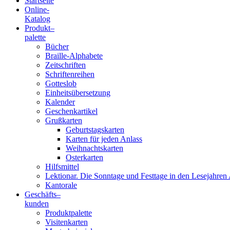
Startseite
Online-
Blindenschrift-
Katalog
Produkt
–
Verlag
palette
Bücher
und
Braille-Alphabete
Zeitschriften
-
Schriftenreihen
Gotteslob
Druckerei
Einheitsübersetzung
Kalender
gGmbH
Geschenkartikel
Grußkarten
Geburtstagskarten
Pauline
Karten für jeden Anlass
von
Weihnachtskarten
Mallinckrodt
Osterkarten
Hilfsmittel
Lektionar. Die Sonntage und Festtage in den Lesejahren 
Kantorale
Geschäfts­
–
kunden
Produktpalette
Visitenkarten