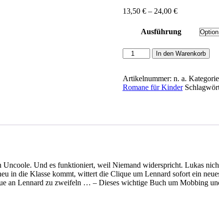
Preisspanne:
13,50
€
–
24,00
€
13,50 €
bis
Ausführung
24,00 €
Christine
In den Warenkorb
Biernath:
Nicht
mit
Artikelnummer:
n. a.
Kategori
mir
Romane für Kinder
Schlagwör
Menge
 Uncoole. Und es funktioniert, weil Niemand widerspricht. Lukas nicht
neu in die Klasse kommt, wittert die Clique um Lennard sofort ein neues 
que an Lennard zu zweifeln … – Dieses wichtige Buch um Mobbing und C