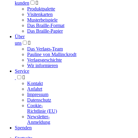
kunden

Produktpalette
Visitenkarten
Musterbeispiele
Das Braille-Format
Das Braille-Papier
Über
uns

Das Verlags-Team
Pauline von Mallinckrodt
Verlagsgeschichte
Wir informieren
Service

Kontakt
Anfahrt
Impressum
Datenschutz
Cookie-
Richtlinie (EU)
Newsletter-
Anmeldung
Spenden