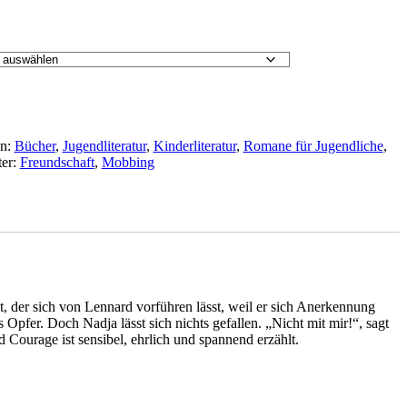
en:
Bücher
,
Jugendliteratur
,
Kinderliteratur
,
Romane für Jugendliche
,
ter:
Freundschaft
,
Mobbing
, der sich von Lennard vorführen lässt, weil er sich Anerkennung
Opfer. Doch Nadja lässt sich nichts gefallen. „Nicht mit mir!“, sagt
ourage ist sensibel, ehrlich und spannend erzählt.