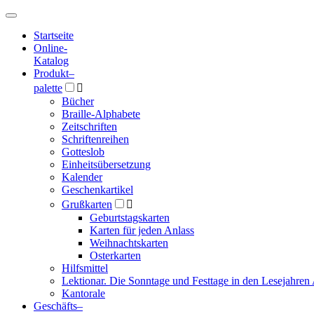
Hauptmenü
Hauptmenü
Startseite
Online-
Katalog
Produkt
–
palette

Bücher
Braille-Alphabete
Zeitschriften
Schriftenreihen
Gotteslob
Einheitsübersetzung
Kalender
Geschenkartikel
Grußkarten

Geburtstagskarten
Karten für jeden Anlass
Weihnachtskarten
Osterkarten
Hilfsmittel
Lektionar. Die Sonntage und Festtage in den Lesejahren 
Kantorale
Geschäfts­
–