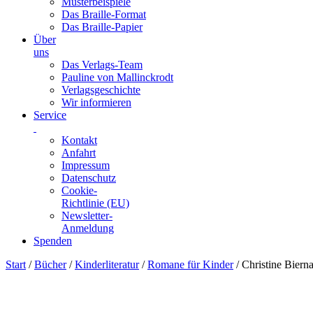
Musterbeispiele
Das Braille-Format
Das Braille-Papier
Über
uns
Das Verlags-Team
Pauline von Mallinckrodt
Verlagsgeschichte
Wir informieren
Service
Kontakt
Anfahrt
Impressum
Datenschutz
Cookie-
Richtlinie (EU)
Newsletter-
Anmeldung
Spenden
Skip
Start
/
Bücher
/
Kinderliteratur
/
Romane für Kinder
/ Christine Bierna
to
content