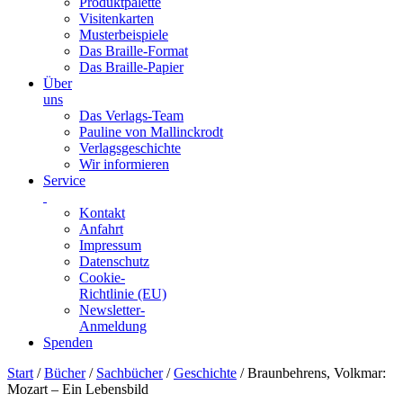
Produktpalette
Visitenkarten
Musterbeispiele
Das Braille-Format
Das Braille-Papier
Über
uns
Das Verlags-Team
Pauline von Mallinckrodt
Verlagsgeschichte
Wir informieren
Service
Kontakt
Anfahrt
Impressum
Datenschutz
Cookie-
Richtlinie (EU)
Newsletter-
Anmeldung
Spenden
Skip
Start
/
Bücher
/
Sachbücher
/
Geschichte
/ Braunbehrens, Volkmar:
to
Mozart – Ein Lebensbild