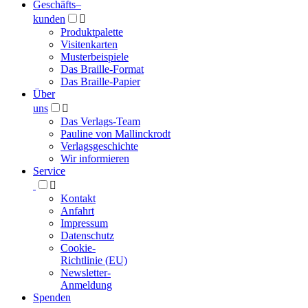
Geschäfts­
–
kunden

Produktpalette
Visitenkarten
Musterbeispiele
Das Braille-Format
Das Braille-Papier
Über
uns

Das Verlags-Team
Pauline von Mallinckrodt
Verlagsgeschichte
Wir informieren
Service

Kontakt
Anfahrt
Impressum
Datenschutz
Cookie-
Richtlinie (EU)
Newsletter-
Anmeldung
Spenden