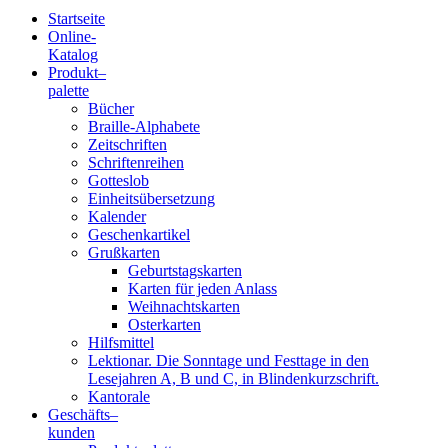
Startseite
Online-
Blindenschrift-
Katalog
Produkt
–
Verlag
palette
Bücher
und
Braille-Alphabete
Zeitschriften
-
Schriftenreihen
Gotteslob
Druckerei
Einheitsübersetzung
Kalender
gGmbH
Geschenkartikel
Grußkarten
Geburtstagskarten
Pauline
Karten für jeden Anlass
von
Weihnachtskarten
Mallinckrodt
Osterkarten
Hilfsmittel
Lektionar. Die Sonntage und Festtage in den
Lesejahren A, B und C, in Blindenkurzschrift.
Kantorale
Geschäfts­
–
kunden