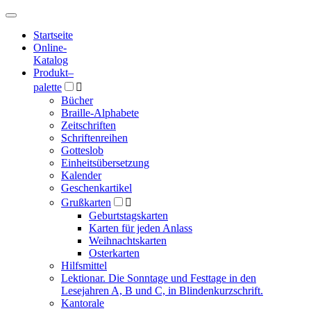
Hauptmenü
Hauptmenü
Startseite
Online-
Katalog
Produkt
–
palette

Bücher
Braille-Alphabete
Zeitschriften
Schriftenreihen
Gotteslob
Einheitsübersetzung
Kalender
Geschenkartikel
Grußkarten

Geburtstagskarten
Karten für jeden Anlass
Weihnachtskarten
Osterkarten
Hilfsmittel
Lektionar. Die Sonntage und Festtage in den
Lesejahren A, B und C, in Blindenkurzschrift.
Kantorale