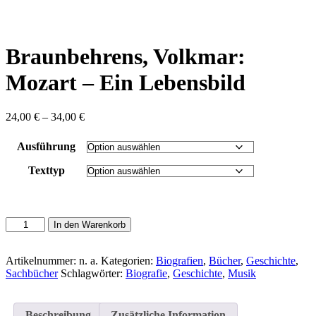
content
Braunbehrens, Volkmar:
Mozart – Ein Lebensbild
Preisspanne:
24,00
€
–
34,00
€
24,00 €
bis
Ausführung
34,00 €
Texttyp
Braunbehrens,
In den Warenkorb
Volkmar:
Mozart
-
Artikelnummer:
n. a.
Kategorien:
Biografien
,
Bücher
,
Geschichte
,
Ein
Sachbücher
Schlagwörter:
Biografie
,
Geschichte
,
Musik
Lebensbild
Menge
Beschreibung
Zusätzliche Information