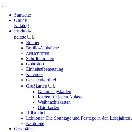
Hauptmenü
Hauptmenü
Startseite
Online-
Katalog
Produkt
–
palette

Bücher
Braille-Alphabete
Zeitschriften
Schriftenreihen
Gotteslob
Einheitsübersetzung
Kalender
Geschenkartikel
Grußkarten

Geburtstagskarten
Karten für jeden Anlass
Weihnachtskarten
Osterkarten
Hilfsmittel
Lektionar. Die Sonntage und Festtage in den Lesejahren 
Kantorale
Geschäfts­
–