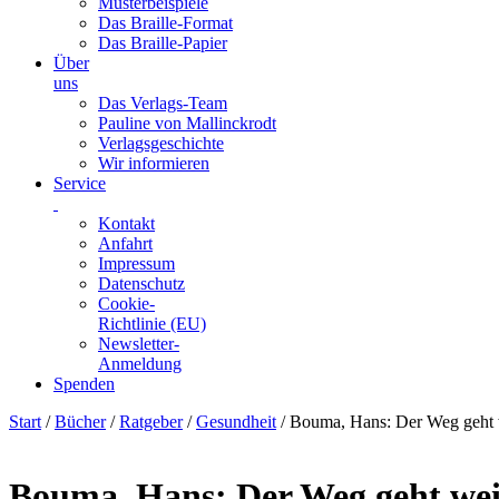
Musterbeispiele
Das Braille-Format
Das Braille-Papier
Über
uns
Das Verlags-Team
Pauline von Mallinckrodt
Verlagsgeschichte
Wir informieren
Service
Kontakt
Anfahrt
Impressum
Datenschutz
Cookie-
Richtlinie (EU)
Newsletter-
Anmeldung
Spenden
Skip
Start
/
Bücher
/
Ratgeber
/
Gesundheit
/ Bouma, Hans: Der Weg geht w
to
content
Bouma, Hans: Der Weg geht wei