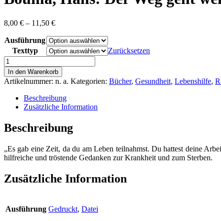
Preisspanne:
8,00
€
–
11,50
€
8,00 €
Ausführung
bis
11,50 €
Texttyp
Zurücksetzen
Bouma,
Hans:
In den Warenkorb
Der
Artikelnummer:
n. a.
Kategorien:
Bücher
,
Gesundheit
,
Lebenshilfe
,
R
Weg
geht
Beschreibung
weiter
Zusätzliche Information
-
Über
Beschreibung
Krankheit
und
„Es gab eine Zeit, da du am Leben teilnahmst. Du hattest deine Arbei
Sterben
hilfreiche und tröstende Gedanken zur Krankheit und zum Sterben.
Menge
Zusätzliche Information
Ausführung
Gedruckt
,
Datei