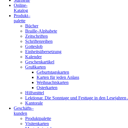
Startseite
Online-
Blindenschrift-
Katalog
Produkt
–
Verlag
palette
Bücher
und
Braille-Alphabete
Zeitschriften
-
Schriftenreihen
Gotteslob
Druckerei
Einheitsübersetzung
Kalender
gGmbH
Geschenkartikel
Grußkarten
Geburtstagskarten
Pauline
Karten für jeden Anlass
von
Weihnachtskarten
Mallinckrodt
Osterkarten
Hilfsmittel
Lektionar. Die Sonntage und Festtage in den Lesejahren 
Kantorale
Geschäfts­
–
kunden
Produktpalette
Visitenkarten