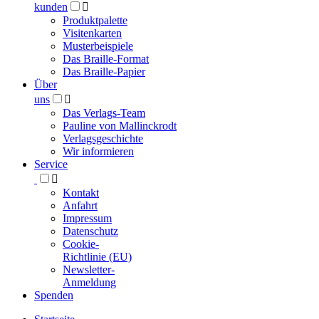
kunden

Produktpalette
Visitenkarten
Musterbeispiele
Das Braille-Format
Das Braille-Papier
Über
uns

Das Verlags-Team
Pauline von Mallinckrodt
Verlagsgeschichte
Wir informieren
Service

Kontakt
Anfahrt
Impressum
Datenschutz
Cookie-
Richtlinie (EU)
Newsletter-
Anmeldung
Spenden