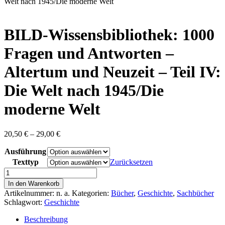
content
Welt nach 1945/Die moderne Welt
BILD-Wissensbibliothek: 1000
Fragen und Antworten –
Altertum und Neuzeit – Teil IV:
Die Welt nach 1945/Die
moderne Welt
Preisspanne:
20,50
€
–
29,00
€
20,50 €
Ausführung
bis
29,00 €
Texttyp
Zurücksetzen
BILD-
Wissensbibliothek:
In den Warenkorb
1000
Artikelnummer:
n. a.
Kategorien:
Bücher
,
Geschichte
,
Sachbücher
Fragen
Schlagwort:
Geschichte
und
Antworten
Beschreibung