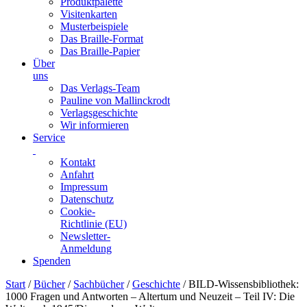
Produktpalette
Visitenkarten
Musterbeispiele
Das Braille-Format
Das Braille-Papier
Über
uns
Das Verlags-Team
Pauline von Mallinckrodt
Verlagsgeschichte
Wir informieren
Service
Kontakt
Anfahrt
Impressum
Datenschutz
Cookie-
Richtlinie (EU)
Newsletter-
Anmeldung
Spenden
Skip
Start
/
Bücher
/
Sachbücher
/
Geschichte
/ BILD-Wissensbibliothek:
to
1000 Fragen und Antworten – Altertum und Neuzeit – Teil IV: Die