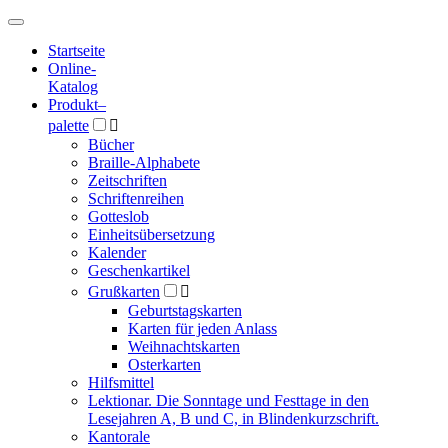
Hauptmenü
Hauptmenü
Startseite
Online-
Katalog
Produkt
–
palette

Bücher
Braille-Alphabete
Zeitschriften
Schriftenreihen
Gotteslob
Einheitsübersetzung
Kalender
Geschenkartikel
Grußkarten

Geburtstagskarten
Karten für jeden Anlass
Weihnachtskarten
Osterkarten
Hilfsmittel
Lektionar. Die Sonntage und Festtage in den
Lesejahren A, B und C, in Blindenkurzschrift.
Kantorale