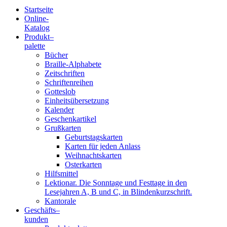
Startseite
Online-
Blindenschrift-
Katalog
Produkt
–
Verlag
palette
Bücher
und
Braille-Alphabete
Zeitschriften
-
Schriftenreihen
Gotteslob
Druckerei
Einheitsübersetzung
Kalender
gGmbH
Geschenkartikel
Grußkarten
Geburtstagskarten
Pauline
Karten für jeden Anlass
von
Weihnachtskarten
Mallinckrodt
Osterkarten
Hilfsmittel
Lektionar. Die Sonntage und Festtage in den
Lesejahren A, B und C, in Blindenkurzschrift.
Kantorale
Geschäfts­
–
kunden