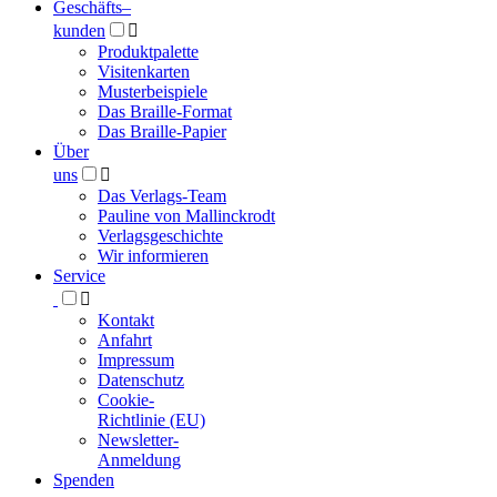
Geschäfts­
–
kunden

Produktpalette
Visitenkarten
Musterbeispiele
Das Braille-Format
Das Braille-Papier
Über
uns

Das Verlags-Team
Pauline von Mallinckrodt
Verlagsgeschichte
Wir informieren
Service

Kontakt
Anfahrt
Impressum
Datenschutz
Cookie-
Richtlinie (EU)
Newsletter-
Anmeldung
Spenden