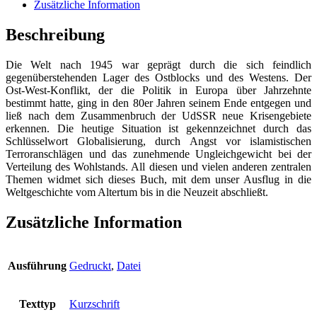
-
Zusätzliche Information
Altertum
und
Beschreibung
Neuzeit
-
Die Welt nach 1945 war geprägt durch die sich feindlich
Teil
gegenüberstehenden Lager des Ostblocks und des Westens. Der
IV:
Ost-West-Konflikt, der die Politik in Europa über Jahrzehnte
Die
bestimmt hatte, ging in den 80er Jahren seinem Ende entgegen und
Welt
ließ nach dem Zusammenbruch der UdSSR neue Krisengebiete
nach
erkennen. Die heutige Situation ist gekennzeichnet durch das
1945/Die
Schlüsselwort Globalisierung, durch Angst vor islamistischen
moderne
Terroranschlägen und das zunehmende Ungleichgewicht bei der
Welt
Verteilung des Wohlstands. All diesen und vielen anderen zentralen
Menge
Themen widmet sich dieses Buch, mit dem unser Ausflug in die
Weltgeschichte vom Altertum bis in die Neuzeit abschließt.
Zusätzliche Information
Ausführung
Gedruckt
,
Datei
Texttyp
Kurzschrift