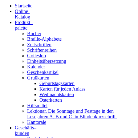
Startseite
Online-
Blindenschrift-
Katalog
Produkt
–
Verlag
palette
Bücher
und
Braille-Alphabete
Zeitschriften
-
Schriftenreihen
Gotteslob
Druckerei
Einheitsübersetzung
Kalender
gGmbH
Geschenkartikel
Grußkarten
Geburtstagskarten
Pauline
Karten für jeden Anlass
von
Weihnachtskarten
Mallinckrodt
Osterkarten
Hilfsmittel
Lektionar. Die Sonntage und Festtage in den
Lesejahren A, B und C, in Blindenkurzschrift.
Kantorale
Geschäfts­
–
kunden