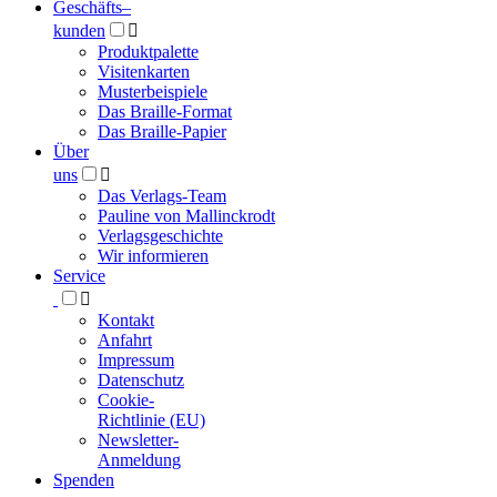
Geschäfts­
–
kunden

Produktpalette
Visitenkarten
Musterbeispiele
Das Braille-Format
Das Braille-Papier
Über
uns

Das Verlags-Team
Pauline von Mallinckrodt
Verlagsgeschichte
Wir informieren
Service

Kontakt
Anfahrt
Impressum
Datenschutz
Cookie-
Richtlinie (EU)
Newsletter-
Anmeldung
Spenden