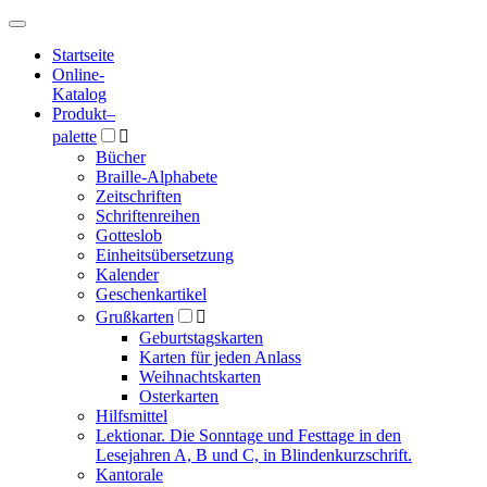
Hauptmenü
Hauptmenü
Startseite
Online-
Katalog
Produkt
–
palette

Bücher
Braille-Alphabete
Zeitschriften
Schriftenreihen
Gotteslob
Einheitsübersetzung
Kalender
Geschenkartikel
Grußkarten

Geburtstagskarten
Karten für jeden Anlass
Weihnachtskarten
Osterkarten
Hilfsmittel
Lektionar. Die Sonntage und Festtage in den
Lesejahren A, B und C, in Blindenkurzschrift.
Kantorale