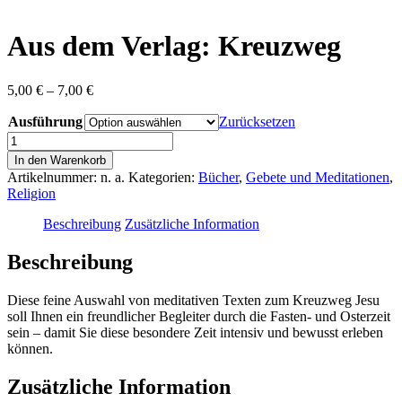
content
Aus dem Verlag: Kreuzweg
Preisspanne:
5,00
€
–
7,00
€
5,00 €
Ausführung
bis
Zurücksetzen
7,00 €
Aus
dem
In den Warenkorb
Verlag:
Artikelnummer:
n. a.
Kategorien:
Bücher
,
Gebete und Meditationen
,
Kreuzweg
Religion
Menge
Beschreibung
Zusätzliche Information
Beschreibung
Diese feine Auswahl von meditativen Texten zum Kreuzweg Jesu
soll Ihnen ein freundlicher Begleiter durch die Fasten- und Osterzeit
sein – damit Sie diese besondere Zeit intensiv und bewusst erleben
können.
Zusätzliche Information