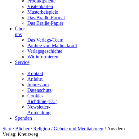
Produktpalette
Visitenkarten
Musterbeispiele
Das Braille-Format
Das Braille-Papier
Über
uns
Das Verlags-Team
Pauline von Mallinckrodt
Verlagsgeschichte
Wir informieren
Service
Kontakt
Anfahrt
Impressum
Datenschutz
Cookie-
Richtlinie (EU)
Newsletter-
Anmeldung
Spenden
Skip
Start
/
Bücher
/
Religion
/
Gebete und Meditationen
/ Aus dem
to
Verlag: Kreuzweg