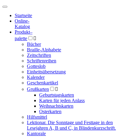
Hauptmenü
Hauptmenü
Startseite
Online-
Katalog
Produkt
–
palette

Bücher
Braille-Alphabete
Zeitschriften
Schriftenreihen
Gotteslob
Einheitsübersetzung
Kalender
Geschenkartikel
Grußkarten

Geburtstagskarten
Karten für jeden Anlass
Weihnachtskarten
Osterkarten
Hilfsmittel
Lektionar. Die Sonntage und Festtage in den
Lesejahren A, B und C, in Blindenkurzschrift.
Kantorale