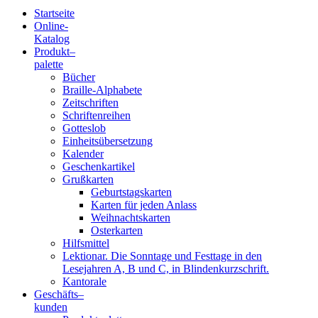
Startseite
Online-
Blindenschrift-
Katalog
Produkt
–
Verlag
palette
Bücher
und
Braille-Alphabete
Zeitschriften
-
Schriftenreihen
Gotteslob
Druckerei
Einheitsübersetzung
Kalender
gGmbH
Geschenkartikel
Grußkarten
Geburtstagskarten
Pauline
Karten für jeden Anlass
von
Weihnachtskarten
Mallinckrodt
Osterkarten
Hilfsmittel
Lektionar. Die Sonntage und Festtage in den
Lesejahren A, B und C, in Blindenkurzschrift.
Kantorale
Geschäfts­
–
kunden