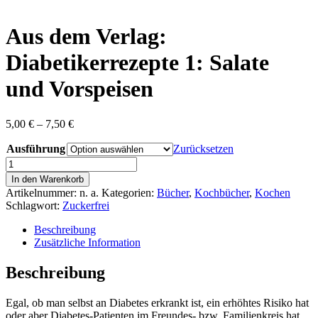
content
Aus dem Verlag:
Diabetikerrezepte 1: Salate
und Vorspeisen
Preisspanne:
5,00
€
–
7,50
€
5,00 €
Ausführung
bis
Zurücksetzen
7,50 €
Aus
dem
In den Warenkorb
Verlag:
Artikelnummer:
n. a.
Kategorien:
Bücher
,
Kochbücher
,
Kochen
Diabetikerrezepte
Schlagwort:
Zuckerfrei
1:
Salate
Beschreibung
und
Zusätzliche Information
Vorspeisen
Menge
Beschreibung
Egal, ob man selbst an Diabetes erkrankt ist, ein erhöhtes Risiko hat
oder aber Diabetes-Patienten im Freundes- bzw. Familienkreis hat.