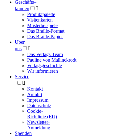
Geschäfts­
–
kunden

Produktpalette
Visitenkarten
Musterbeispiele
Das Braille-Format
Das Braille-Papier
Über
uns

Das Verlags-Team
Pauline von Mallinckrodt
Verlagsgeschichte
Wir informieren
Service

Kontakt
Anfahrt
Impressum
Datenschutz
Cookie-
Richtlinie (EU)
Newsletter-
Anmeldung
Spenden