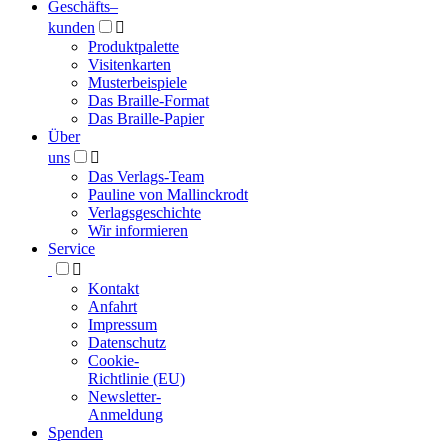
Geschäfts­
–
kunden

Produktpalette
Visitenkarten
Musterbeispiele
Das Braille-Format
Das Braille-Papier
Über
uns

Das Verlags-Team
Pauline von Mallinckrodt
Verlagsgeschichte
Wir informieren
Service

Kontakt
Anfahrt
Impressum
Datenschutz
Cookie-
Richtlinie (EU)
Newsletter-
Anmeldung
Spenden