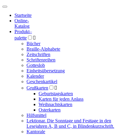
Hauptmenü
Hauptmenü
Startseite
Online-
Katalog
Produkt
–
palette

Bücher
Braille-Alphabete
Zeitschriften
Schriftenreihen
Gotteslob
Einheitsübersetzung
Kalender
Geschenkartikel
Grußkarten

Geburtstagskarten
Karten für jeden Anlass
Weihnachtskarten
Osterkarten
Hilfsmittel
Lektionar. Die Sonntage und Festtage in den
Lesejahren A, B und C, in Blindenkurzschrift.
Kantorale