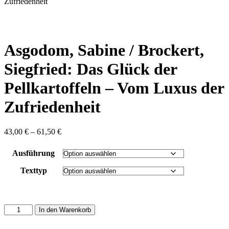
content
Zufriedenheit
Asgodom, Sabine / Brockert,
Siegfried: Das Glück der
Pellkartoffeln – Vom Luxus der
Zufriedenheit
Preisspanne:
43,00
€
–
61,50
€
43,00 €
bis
Ausführung
61,50 €
Texttyp
Asgodom,
In den Warenkorb
Sabine
/