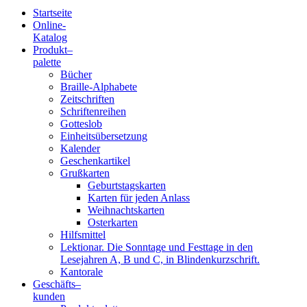
Startseite
Online-
Blindenschrift-
Katalog
Produkt
–
Verlag
palette
Bücher
und
Braille-Alphabete
Zeitschriften
-
Schriftenreihen
Gotteslob
Druckerei
Einheitsübersetzung
Kalender
gGmbH
Geschenkartikel
Grußkarten
Geburtstagskarten
Pauline
Karten für jeden Anlass
von
Weihnachtskarten
Mallinckrodt
Osterkarten
Hilfsmittel
Lektionar. Die Sonntage und Festtage in den
Lesejahren A, B und C, in Blindenkurzschrift.
Kantorale
Geschäfts­
–
kunden