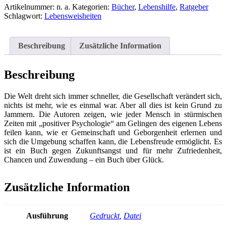
Brockert,
Artikelnummer:
n. a.
Kategorien:
Bücher
,
Lebenshilfe
,
Ratgeber
Siegfried:
Schlagwort:
Lebensweisheiten
Das
Glück
der
Beschreibung
Zusätzliche Information
Pellkartoffeln
-
Vom
Beschreibung
Luxus
der
Die Welt dreht sich immer schneller, die Gesellschaft verändert sich,
Zufriedenheit
nichts ist mehr, wie es einmal war. Aber all dies ist kein Grund zu
Menge
Jammern. Die Autoren zeigen, wie jeder Mensch in stürmischen
Zeiten mit „positiver Psychologie“ am Gelingen des eigenen Lebens
feilen kann, wie er Gemeinschaft und Geborgenheit erlernen und
sich die Umgebung schaffen kann, die Lebensfreude ermöglicht. Es
ist ein Buch gegen Zukunftsangst und für mehr Zufriedenheit,
Chancen und Zuwendung – ein Buch über Glück.
Zusätzliche Information
Ausführung
Gedruckt
,
Datei