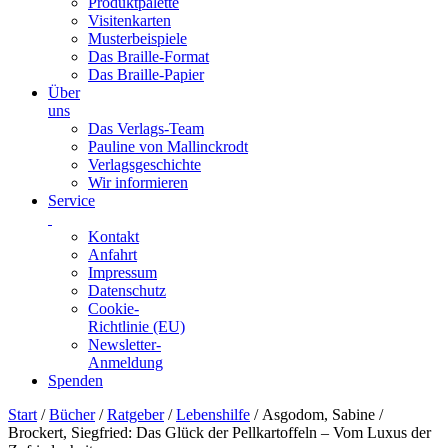
Produktpalette
Visitenkarten
Musterbeispiele
Das Braille-Format
Das Braille-Papier
Über
uns
Das Verlags-Team
Pauline von Mallinckrodt
Verlagsgeschichte
Wir informieren
Service
Kontakt
Anfahrt
Impressum
Datenschutz
Cookie-
Richtlinie (EU)
Newsletter-
Anmeldung
Spenden
Skip
Start
/
Bücher
/
Ratgeber
/
Lebenshilfe
/ Asgodom, Sabine /
to
Brockert, Siegfried: Das Glück der Pellkartoffeln – Vom Luxus der