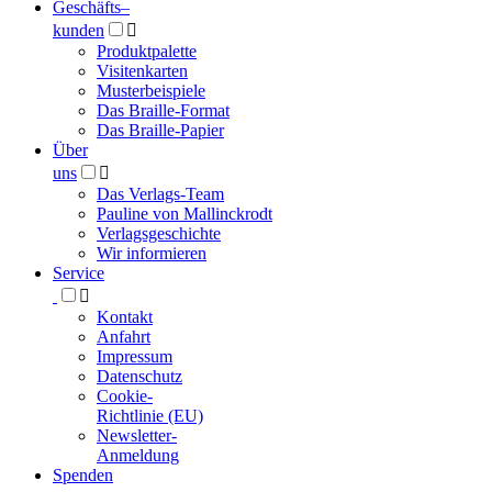
Geschäfts­
–
kunden

Produktpalette
Visitenkarten
Musterbeispiele
Das Braille-Format
Das Braille-Papier
Über
uns

Das Verlags-Team
Pauline von Mallinckrodt
Verlagsgeschichte
Wir informieren
Service

Kontakt
Anfahrt
Impressum
Datenschutz
Cookie-
Richtlinie (EU)
Newsletter-
Anmeldung
Spenden