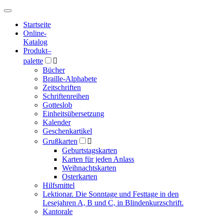
Hauptmenü
Hauptmenü
Startseite
Online-
Katalog
Produkt
–
palette

Bücher
Braille-Alphabete
Zeitschriften
Schriftenreihen
Gotteslob
Einheitsübersetzung
Kalender
Geschenkartikel
Grußkarten

Geburtstagskarten
Karten für jeden Anlass
Weihnachtskarten
Osterkarten
Hilfsmittel
Lektionar. Die Sonntage und Festtage in den
Lesejahren A, B und C, in Blindenkurzschrift.
Kantorale