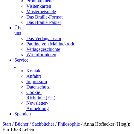
Produktpalette
Visitenkarten
Musterbeispiele
Das Braille-Format
Das Braille-Papier
Über
uns
Das Verlags-Team
Pauline von Mallinckrodt
Verlagsgeschichte
Wir informieren
Service
Kontakt
Anfahrt
Impressum
Datenschutz
Cookie-
Richtlinie (EU)
Newsletter-
Anmeldung
Spenden
Skip
Start
/
Bücher
/
Sachbücher
/
Philosophie
/ Anna Hoffacker (Hrsg.):
to
Ein 10/33 Leben