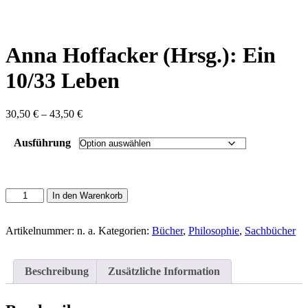
content
Anna Hoffacker (Hrsg.): Ein
10/33 Leben
Preisspanne:
30,50
€
–
43,50
€
30,50 €
bis
Ausführung
43,50 €
Anna
In den Warenkorb
Hoffacker
(Hrsg.):
Ein
Artikelnummer:
n. a.
Kategorien:
Bücher
,
Philosophie
,
Sachbücher
10/33
Leben
Menge
Beschreibung
Zusätzliche Information