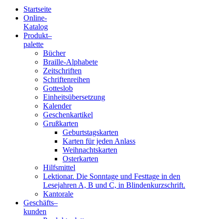
Startseite
Online-
Blindenschrift-
Katalog
Produkt
–
Verlag
palette
Bücher
und
Braille-Alphabete
Zeitschriften
-
Schriftenreihen
Gotteslob
Druckerei
Einheitsübersetzung
Kalender
gGmbH
Geschenkartikel
Grußkarten
Geburtstagskarten
Pauline
Karten für jeden Anlass
von
Weihnachtskarten
Mallinckrodt
Osterkarten
Hilfsmittel
Lektionar. Die Sonntage und Festtage in den
Lesejahren A, B und C, in Blindenkurzschrift.
Kantorale
Geschäfts­
–
kunden