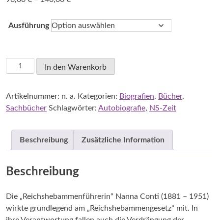
98,00 €
bis
Ausführung
140,00 €
Anja
In den Warenkorb
Katharina
Peters:
Artikelnummer:
n. a.
Kategorien:
Biografien
,
Bücher
,
Nanna
Sachbücher
Schlagwörter:
Autobiografie
,
NS-Zeit
Conti,
eine
Biografie
Beschreibung
Zusätzliche Information
der
Reichshebammenführerin
Menge
Beschreibung
Die „Reichshebammenführerin“ Nanna Conti (1881 – 1951)
wirkte grundlegend am „Reichshebammengesetz“ mit. In
ihre Verantwortung fallen auch die Verdrängung der