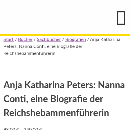
Hauptmenü
Blindenschrift-
Verlag
und
-
Druckerei
gGmbH
Skip
Start
/
Bücher
/
Sachbücher
/
Biografien
/ Anja Katharina
Pauline
to
Peters: Nanna Conti, eine Biografie der
von
Mallinckrodt
content
Reichshebammenführerin
Anja Katharina Peters: Nanna
Conti, eine Biografie der
Reichshebammenführerin
Preisspanne:
98,00
€
–
140,00
€